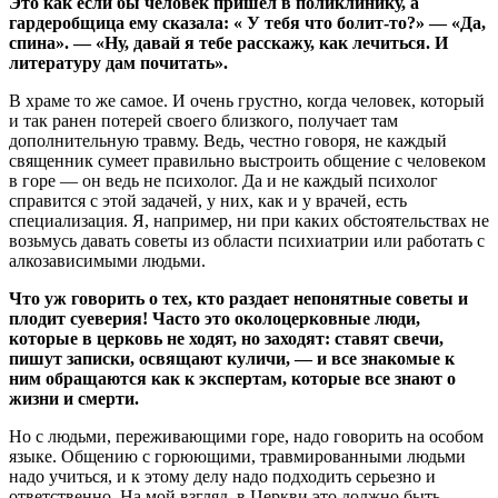
Это как если бы человек пришел в поликлинику, а
гардеробщица ему сказала: « У тебя что болит-то?» — «Да,
спина». — «Ну, давай я тебе расскажу, как лечиться. И
литературу дам почитать».
В храме то же самое. И очень грустно, когда человек, который
и так ранен потерей своего близкого, получает там
дополнительную травму. Ведь, честно говоря, не каждый
священник сумеет правильно выстроить общение с человеком
в горе — он ведь не психолог. Да и не каждый психолог
справится с этой задачей, у них, как и у врачей, есть
специализация. Я, например, ни при каких обстоятельствах не
возьмусь давать советы из области психиатрии или работать с
алкозависимыми людьми.
Что уж говорить о тех, кто раздает непонятные советы и
плодит суеверия! Часто это околоцерковные люди,
которые в церковь не ходят, но заходят: ставят свечи,
пишут записки, освящают куличи, — и все знакомые к
ним обращаются как к экспертам, которые все знают о
жизни и смерти.
Но с людьми, переживающими горе, надо говорить на особом
языке. Общению с горюющими, травмированными людьми
надо учиться, и к этому делу надо подходить серьезно и
ответственно. На мой взгляд, в Церкви это должно быть