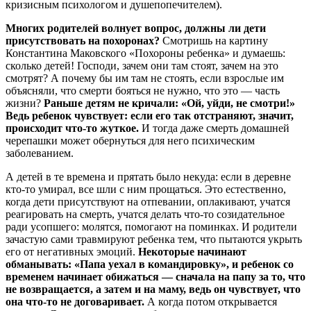
кризисным психологом и душепопечителем).
Многих родителей волнует вопрос, должны ли дети
присутствовать на похоронах?
Смотришь на картину
Константина Маковского «Похороны ребенка» и думаешь:
сколько детей! Господи, зачем они там стоят, зачем на это
смотрят? А почему бы им там не стоять, если взрослые им
объясняли, что смерти бояться не нужно, что это — часть
жизни?
Раньше детям не кричали: «Ой, уйди, не смотри!»
Ведь ребенок чувствует: если его так отстраняют, значит,
происходит что-то жуткое.
И тогда даже смерть домашней
черепашки может обернуться для него психическим
заболеванием.
А детей в те времена и прятать было некуда: если в деревне
кто-то умирал, все шли с ним прощаться. Это естественно,
когда дети присутствуют на отпевании, оплакивают, учатся
реагировать на смерть, учатся делать что-то созидательное
ради усопшего: молятся, помогают на поминках. И родители
зачастую сами травмируют ребенка тем, что пытаются укрыть
его от негативных эмоций.
Некоторые начинают
обманывать: «Папа уехал в командировку», и ребенок со
временем начинает обижаться — сначала на папу за то, что
не возвращается, а затем и на маму, ведь он чувствует, что
она что-то не договаривает.
А когда потом открывается