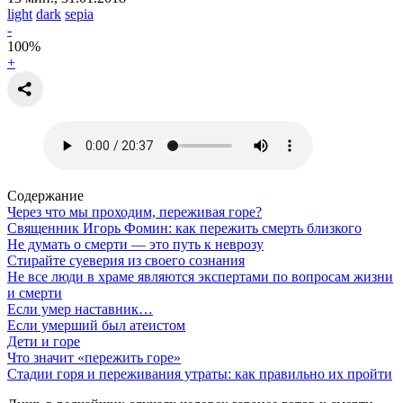
light
dark
sepia
-
100
%
+
Содержание
Через что мы проходим, переживая горе?
Священник Игорь Фомин: как пережить смерть близкого
Не думать о смерти — это путь к неврозу
Стирайте суеверия из своего сознания
Не все люди в храме являются экспертами по вопросам жизни
и смерти
Если умер наставник…
Если умерший был атеистом
Дети и горе
Что значит «пережить горе»
Стадии горя и переживания утраты: как правильно их пройти