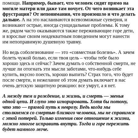
помощи.
Например, бывает, что человек сидит прямо на
могиле матери или даже там ночует. От чего возникает эта
фрустрация? От непонимания, что произошло и что делать
дальше.
А на это наслаиваются всевозможные суеверия, и
возникают острые, иногда суицидальные проблемы. К тому
же, рядом часто оказываются также переживающие горе дети,
и взрослые своим неадекватным поведением могут нанести
им непоправимую душевную травму.
Но ведь соболезнование — это «совместная болезнь». А зачем
болеть чужой болью, если твоя цель – чтобы тебе было
хорошо здесь и сейчас? Зачем думать о собственной смерти, не
лучше ли отогнать эти мысли заботами, что-нибудь себе
купить, вкусно поесть, хорошо выпить? Страх того, что будет
после смерти, и нежелание об этом думать включает в нас
очень детскую защитную реакцию: все умрут, а я нет.
А между тем и рождение, и жизнь, и смерть — звенья
одной цепи. И глупо это игнорировать. Хотя бы потому,
что это — прямой путь к неврозу. Ведь когда мы
столкнемся со смертью близкого человека, мы не справимся
с этой потерей. Только изменив свое отношение к жизни,
можно многое исправить внутри. Тогда и горе пережить
будет намного легче.