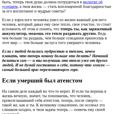
быть, теперь твоя душа должна потрудиться в
молитве об
усопшем
, а твоя жизнь — стать воплощенной благодарностью
за его воспитание и мудрые советы?
Если у взрослого человека ушел из жизни важный для него
человек, который давал ему свое тепло, свое участие, то стоит
вспомнить об этом и понять, что
теперь ты, как заряженный
аккумулятор, можешь это тепло раздавать другим.
Ведь
чем больше ты раздашь, чем больше созидания принесешь в
этот мир — тем больше заслуга того умершего человека.
Если с тобой делились мудростью и теплом, зачем
плакать, что теперь некому больше это делать? Начинай
делиться сам — и ты получишь это тепло уже от других
людей. И не думай постоянно о себе, потому что эгоизм —
самый большой враг переживающего горе.
Если умерший был атеистом
На самом деле каждый во что-то верит. И если ты веришь в
жизнь вечную, значит, ты понимаешь, что человек,
провозглашавший себя атеистом, теперь, после смерти —
такой же, как и ты. К великому сожалению, он осознал это
слишком поздно, и твоя задача теперь — помочь ему своей