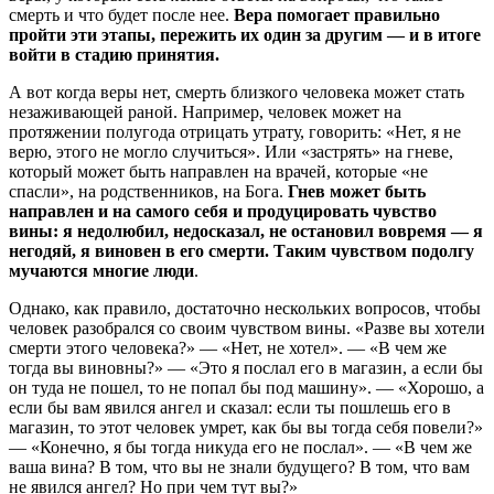
смерть и что будет после нее.
Вера помогает правильно
пройти эти этапы, пережить их один за другим — и в итоге
войти в стадию принятия.
А вот когда веры нет, смерть близкого человека может стать
незаживающей раной. Например, человек может на
протяжении полугода отрицать утрату, говорить: «Нет, я не
верю, этого не могло случиться». Или «застрять» на гневе,
который может быть направлен на врачей, которые «не
спасли», на родственников, на Бога.
Гнев может быть
направлен и на самого себя и продуцировать чувство
вины: я недолюбил, недосказал, не остановил вовремя — я
негодяй, я виновен в его смерти. Таким чувством подолгу
мучаются многие люди
.
Однако, как правило, достаточно нескольких вопросов, чтобы
человек разобрался со своим чувством вины. «Разве вы хотели
смерти этого человека?» — «Нет, не хотел». — «В чем же
тогда вы виновны?» — «Это я послал его в магазин, а если бы
он туда не пошел, то не попал бы под машину». — «Хорошо, а
если бы вам явился ангел и сказал: если ты пошлешь его в
магазин, то этот человек умрет, как бы вы тогда себя повели?»
— «Конечно, я бы тогда никуда его не послал». — «В чем же
ваша вина? В том, что вы не знали будущего? В том, что вам
не явился ангел? Но при чем тут вы?»