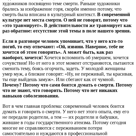
художников посвящено теме смерти. Раньше художники
брались за изображение горя, скорби именно потому, что
смерть была вписана в культурный контекст.
В современной
культуре нет места смерти. О ней не говорят, потому что
«это травмирует». В действительности же травмирует как
раз обратное: отсутствие этой темы в поле нашего зрения.
Если в разговоре человек упоминает, что у него кто-то
погиб, то ему отвечают: «Ой, извини. Наверное, тебе не
хочется об этом говорить». А может быть, как раз
наоборот, хочется!
Хочется вспомнить об умершем, хочется
сочувствия! Но от него в этот момент отстраняются, пытаются
сменить тему, боясь огорчить, задеть. У молодой женщины
умер муж, а близкие говорят: «Ну, не переживай, ты красивая,
ты еще выйдешь замуж». Или сбегают как от чумной.
Почему? Потому что сами боятся думать о смерти.
Потому
что не знают, что говорить. Потому что нет никаких
навыков соболезнования.
Вот в чем главная проблема: современный человек боится
думать и говорить о смерти. У него нет этого опыта, ему его
не передали родители, а тем — их родители и бабушки,
жившие в годы государственного атеизма. Потому сегодня
многие не справляются с переживанием потери
самостоятельно и нуждаются в профессиональной