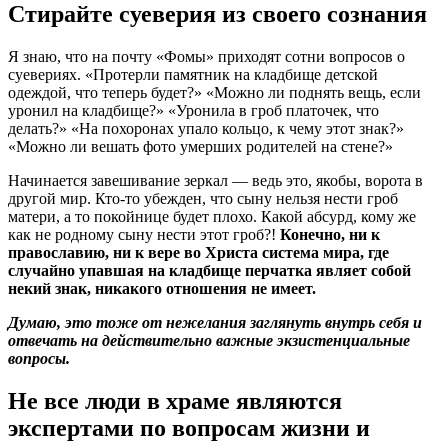
Стирайте суеверия из своего сознания
Я знаю, что на почту «Фомы» приходят сотни вопросов о
суевериях. «Протерли памятник на кладбище детской
одеждой, что теперь будет?» «Можно ли поднять вещь, если
уронил на кладбище?» «Уронила в гроб платочек, что
делать?» «На похоронах упало кольцо, к чему этот знак?»
«Можно ли вешать фото умерших родителей на стене?»
Начинается завешивание зеркал — ведь это, якобы, ворота в
другой мир. Кто-то убежден, что сыну нельзя нести гроб
матери, а то покойнице будет плохо. Какой абсурд, кому же
как не родному сыну нести этот гроб?!
Конечно, ни к
православию, ни к вере во Христа система мира, где
случайно упавшая на кладбище перчатка являет собой
некий знак, никакого отношения не имеет.
Думаю, это тоже от нежелания заглянуть внутрь себя и
отвечать на действительно важные экзистенциальные
вопросы.
Не все люди в храме являются
экспертами по вопросам жизни и