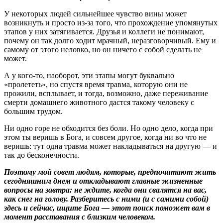
У некоторых людей сильнейшее чувство вины может
возникнуть и просто из-за того, что прохождение упомянутых
этапов у них затягивается. Друзья и коллеги не понимают,
почему он так долго ходит мрачный, неразговорчивый. Ему и
самому от этого неловко, но он ничего с собой сделать не
может.
А у кого-то, наоборот, эти этапы могут буквально
«пролететь», но спустя время травма, которую они не
прожили, всплывает, и тогда, возможно, даже переживание
смерти домашнего животного дастся такому человеку с
большим трудом.
Ни одно горе не обходится без боли. Но одно дело, когда при
этом ты веришь в Бога, и совсем другое, когда ни во что не
веришь: тут одна травма может накладываться на другую — и
так до бесконечности.
Поэтому мой совет людям, которые, предпочитают жить
сегодняшним днем и откладывают главные жизненные
вопросы на завтра: не ждите, когда они свалятся
на вас,
как снег на голову. Разберитесь с ними (и с самими собой)
здесь и сейчас, ищите Бога — этот поиск поможет вам в
момент расставания с близким человеком.