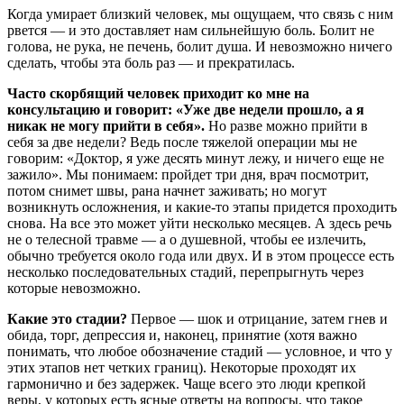
Когда умирает близкий человек, мы ощущаем, что связь с ним
рвется — и это доставляет нам сильнейшую боль. Болит не
голова, не рука, не печень, болит душа. И невозможно ничего
сделать, чтобы эта боль раз — и прекратилась.
Часто скорбящий человек приходит ко мне на
консультацию и говорит: «Уже две недели прошло, а я
никак не могу прийти в себя».
Но разве можно прийти в
себя за две недели?
Ведь после тяжелой операции мы не
говорим: «Доктор, я уже десять минут лежу, и ничего еще не
зажило». Мы понимаем: пройдет три дня, врач посмотрит,
потом снимет швы, рана начнет заживать; но могут
возникнуть осложнения, и какие-то этапы придется проходить
снова. На все это может уйти несколько месяцев. А здесь речь
не о телесной травме — а о душевной, чтобы ее излечить,
обычно требуется около года или двух. И в этом процессе есть
несколько последовательных стадий, перепрыгнуть через
которые невозможно.
Какие это стадии?
Первое — шок и отрицание, затем гнев и
обида, торг, депрессия и, наконец, принятие (хотя важно
понимать, что любое обозначение стадий — условное, и что у
этих этапов нет четких границ). Некоторые проходят их
гармонично и без задержек. Чаще всего это люди крепкой
веры, у которых есть ясные ответы на вопросы, что такое