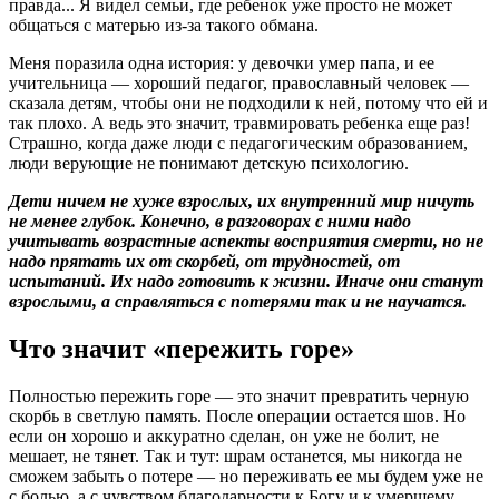
правда... Я видел семьи, где ребенок уже просто не может
общаться с матерью из-за такого обмана.
Меня поразила одна история: у девочки умер папа, и ее
учительница — хороший педагог, православный человек —
сказала детям, чтобы они не подходили к ней, потому что ей и
так плохо. А ведь это значит, травмировать ребенка еще раз!
Страшно, когда даже люди с педагогическим образованием,
люди верующие не понимают детскую психологию.
Дети ничем не хуже взрослых, их внутренний мир ничуть
не менее глубок. Конечно, в разговорах с ними надо
учитывать возрастные аспекты восприятия смерти, но не
надо
прятать их от скорбей, от трудностей, от
испытаний. Их надо готовить к жизни. Иначе они станут
взрослыми, а справляться с потерями так и не научатся.
Что значит «пережить горе»
Полностью пережить горе — это значит превратить черную
скорбь в светлую память. После операции остается шов. Но
если он хорошо и аккуратно сделан, он уже не болит, не
мешает, не тянет. Так и тут: шрам останется, мы никогда не
сможем забыть о потере — но переживать ее мы будем уже не
с болью, а с чувством благодарности к Богу и к умершему