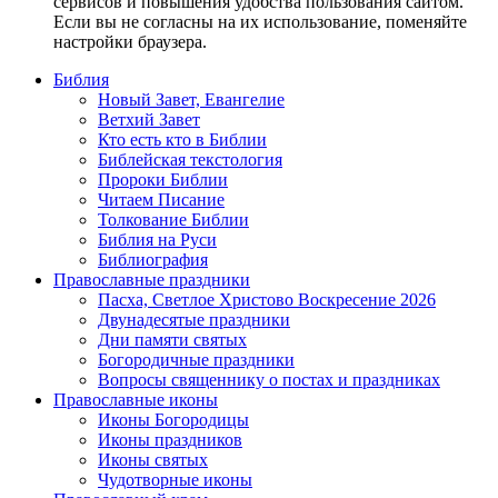
сервисов и повышения удобства пользования сайтом.
Если вы не согласны на их использование, поменяйте
настройки браузера.
Библия
Новый Завет, Евангелие
Ветхий Завет
Кто есть кто в Библии
Библейская текстология
Пророки Библии
Читаем Писание
Толкование Библии
Библия на Руси
Библиография
Православные праздники
Пасха, Светлое Христово Воскресение 2026
Двунадесятые праздники
Дни памяти святых
Богородичные праздники
Вопросы священнику о постах и праздниках
Православные иконы
Иконы Богородицы
Иконы праздников
Иконы святых
Чудотворные иконы