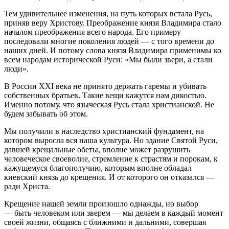
Тем удивительнее изменения, на путь которых встала Русь,
приняв веру Христову. Преображение князя Владимира стало
началом преображения всего народа. Его примеру
последовали многие поколения людей — с того времени до
наших дней. И потому слова князя Владимира применимы ко
всем народам исторической Руси: «Мы были звери, а стали
люди».
В России XXI века не принято держать гаремы и убивать
собственных братьев. Такие вещи кажутся нам дикостью.
Именно потому, что языческая Русь стала христианской. Не
будем забывать об этом.
Мы получили в наследство христианский фундамент, на
котором выросла вся наша культура. Но здание Святой Руси,
давшей крещальные обеты, вполне может разрушить
человеческое своеволие, стремление к страстям и порокам, к
кажущемуся благополучию, которым вполне обладал
киевский князь до крещения. И от которого он отказался —
ради Христа.
Крещение нашей земли произошло однажды, но выбор
— быть человеком или зверем — мы делаем в каждый момент
своей жизни, общаясь с ближними и дальними, совершая