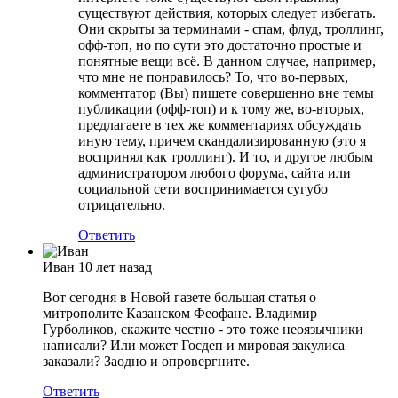
существуют действия, которых следует избегать.
Они скрыты за терминами - спам, флуд, троллинг,
офф-топ, но по сути это достаточно простые и
понятные вещи всё. В данном случае, например,
что мне не понравилось? То, что во-первых,
комментатор (Вы) пишете совершенно вне темы
публикации (офф-топ) и к тому же, во-вторых,
предлагаете в тех же комментариях обсуждать
иную тему, причем скандализированную (это я
воспринял как троллинг). И то, и другое любым
администратором любого форума, сайта или
социальной сети воспринимается сугубо
отрицательно.
Ответить
Иван
10 лет назад
Вот сегодня в Новой газете большая статья о
митрополите Казанском Феофане. Владимир
Гурболиков, скажите честно - это тоже неоязычники
написали? Или может Госдеп и мировая закулиса
заказали? Заодно и опровергните.
Ответить