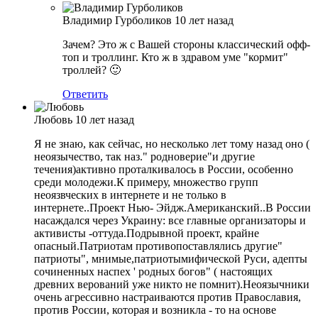
Владимир Гурболиков
10 лет назад
Зачем? Это ж с Вашей стороны классический офф-
топ и троллинг. Кто ж в здравом уме "кормит"
троллей? 🙂
Ответить
Любовь
10 лет назад
Я не знаю, как сейчас, но несколько лет тому назад оно (
неоязычество, так наз." родноверие"и другие
течения)активно проталкивалось в России, особенно
среди молодежи.К примеру, множество групп
неоязвческих в интернете и не только в
интернете..Проект Нью- Эйдж.Американский..В России
насаждался через Украину: все главные организаторы и
активисты -оттуда.Подрывной проект, крайне
опасный.Патриотам противопоставлялись другие"
патриоты", мнимые,патриотымифической Руси, адепты
сочиненных наспех ' родных богов" ( настоящих
древних верований уже никто не помнит).Неоязычники
очень агрессивно настраиваются против Православия,
против России, которая и возникла - то на основе