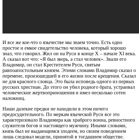
И все же кое-что о язычестве мы знаем точно. Есть одно
простое и емкое свидетельство человека, который хорошо
знал, что говорил. Жил он на Руси в конце X – начале XI века.
А сказал вот что: «Я был зверь, а стал человек». Звали его
Владимир, он стал Крестителем Руси, святым
равпоапостольным князем. Этими словами Владимир сказал о
перемене, произошедшей в его жизни после крещения. Сказал
не для красного словца. Это была исповедь одного из первых
русских христиан. До этого он убил родного брата, устраивал
человеческие жертвоприношения и имел несколько сотен
наложниц.
Наши далекие предки не находили в этом ничего
предосудительного. По меркам языческой Руси все это
характеризовало Владимира как храброго воина, ревностного
служителя богов и настоящего мужчину. Иными словами,
князь был не выдающимся злодеем, но своим поведением
лишь следовал модели, принятой в тогдашнем обществе.