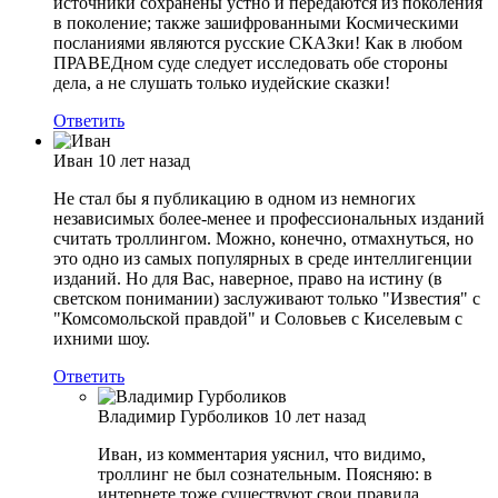
источники сохранены устно и передаются из поколения
в поколение; также зашифрованными Космическими
посланиями являются русские СКАЗки! Как в любом
ПРАВЕДном суде следует исследовать обе стороны
дела, а не слушать только иудейские сказки!
Ответить
Иван
10 лет назад
Не стал бы я публикацию в одном из немногих
независимых более-менее и профессиональных изданий
считать троллингом. Можно, конечно, отмахнуться, но
это одно из самых популярных в среде интеллигенции
изданий. Но для Вас, наверное, право на истину (в
светском понимании) заслуживают только "Известия" с
"Комсомольской правдой" и Соловьев с Киселевым с
ихними шоу.
Ответить
Владимир Гурболиков
10 лет назад
Иван, из комментария уяснил, что видимо,
троллинг не был сознательным. Поясняю: в
интернете тоже существуют свои правила,