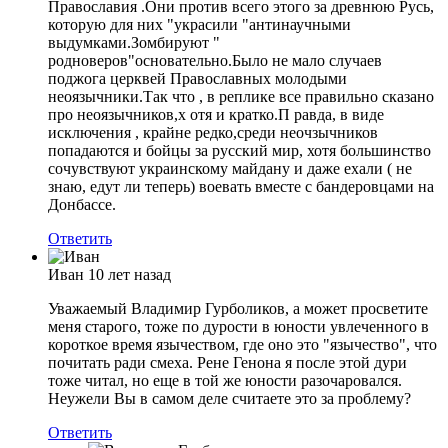
Православия .Они против всего этого за древнюю Русь,
которую для них "украсили "антинаучными
выдумками.Зомбируют "
родноверов"основательно.Было не мало случаев
поджога церквей Православных молодыми
неоязычники.Так что , в реплике все правильно сказано
про неоязычников,х отя и кратко.П равда, в виде
исключения , крайне редко,среди неочзычников
попадаются и бойцы за русский мир, хотя большинство
сочувствуют украинскому майдану и даже ехали ( не
знаю, едут ли теперь) воевать вместе с бандеровцами на
Донбассе.
Ответить
Иван
10 лет назад
Уважаемый Владимир Гурболиков, а может просветите
меня старого, тоже по дурости в юности увлеченного в
короткое время язычеством, где оно это "язычество", что
почитать ради смеха. Рене Генона я после этой дури
тоже читал, но еще в той же юности разочаровался.
Неужели Вы в самом деле считаете это за проблему?
Ответить