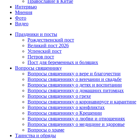
Православие в Китае
Интервью
Мнения
Фото
Видео
Праздники и посты
Рождественский пост
Великий пост 2026
Успенский пост
Петров пост
Пост для беременных и болящих
Вопросы священнику
Вопросы священнику о вере и благочестии
Вопросы священнику о венчании и свадьбе
Вопросы священнику о детях и воспитании
Вопросы священнику о домашних питомцах
Вопросы священнику о грехе
Вопросы священнику о коронавирусе и карантине
Вопросы священнику о конфликтах
Вопросы священнику о Крещении
Вопросы священнику о любви и отношениях
Вопросы священнику о медицине и здоровье
Вопросы о храме
Таинства и обряды