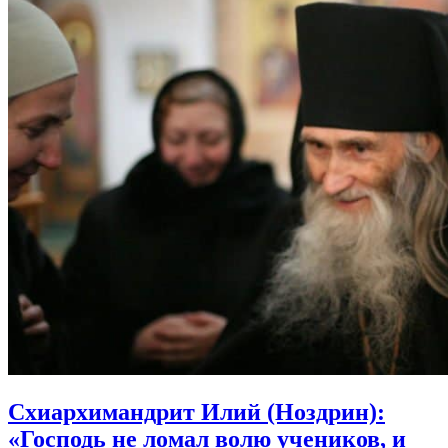
Схиархимандрит Илий (Ноздрин):
«Господь не ломал волю учеников, и