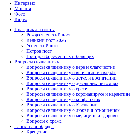
Интервью
Мнения
Фото
Видео
Праздники и посты
Рождественский пост
Великий пост 2026
Успенский пост
Петров пост
Пост для беременных и болящих
Вопросы священнику
Вопросы священнику о вере и благочестии
Вопросы священнику о венчании и свадьбе
Вопросы священнику о детях и воспитании
Вопросы священнику о домашних питомцах
Вопросы священнику о грехе
Вопросы священнику о коронавирусе и карантине
Вопросы священнику о конфликтах
Вопросы священнику о Крещении
Вопросы священнику о любви и отношениях
Вопросы священнику о медицине и здоровье
Вопросы о храме
Таинства и обряды
Крещение