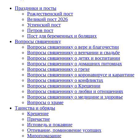
Праздники и посты
Рождественский пост
Великий пост 2026
Успенский пост
Петров пост
Пост для беременных и болящих
Вопросы священнику
Вопросы священнику о вере и благочестии
Вопросы священнику о венчании и свадьбе
Вопросы священнику о детях и воспитании
Вопросы священнику о домашних питомцах
Вопросы священнику о грехе
Вопросы священнику о коронавирусе и карантине
Вопросы священнику о конфликтах
Вопросы священнику о Крещении
Вопросы священнику о любви и отношениях
Вопросы священнику о медицине и здоровье
Вопросы о храме
Таинства и обряды
Крещение
Причастие
Исповедь и покаяние
Отпевание, поминовение усопших
Миропомазание