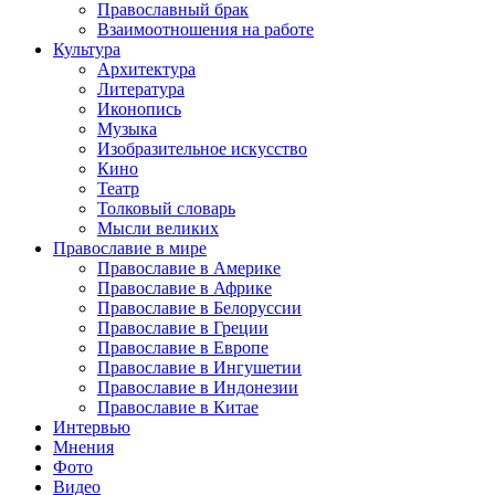
Православный брак
Взаимоотношения на работе
Культура
Архитектура
Литература
Иконопись
Музыка
Изобразительное искусство
Кино
Театр
Толковый словарь
Мысли великих
Православие в мире
Православие в Америке
Православие в Африке
Православие в Белоруссии
Православие в Греции
Православие в Европе
Православие в Ингушетии
Православие в Индонезии
Православие в Китае
Интервью
Мнения
Фото
Видео