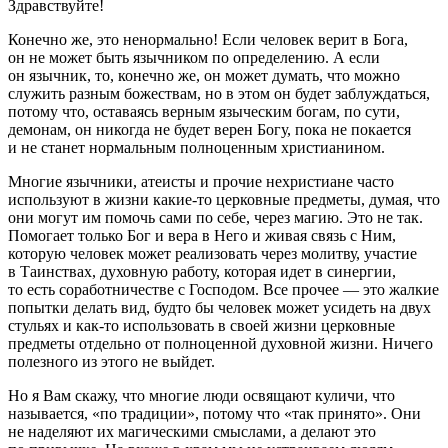
Здравствуйте!
Конечно же, это ненормально! Если человек верит в Бога,
он не может быть язычником по определению. А если
он язычник, то, конечно же, он может думать, что можно
служить разным божествам, но в этом он будет заблуждаться,
потому что, оставаясь верным языческим богам, по сути,
демонам, он никогда не будет верен Богу, пока не покается
и не станет нормальным полноценным христианином.
Многие язычники, атеисты и прочие нехристиане часто
используют в жизни какие-то церковные предметы, думая, что
они могут им помочь сами по себе, через магию. Это не так.
Помогает только Бог и вера в Него и живая связь с Ним,
которую человек может реализовать через молитву, участие
в Таинствах, духовную работу, которая идет в синергии,
то есть соработничестве с Господом. Все прочее — это жалкие
попытки делать вид, будто бы человек может усидеть на двух
стульях и как-то использовать в своей жизни церковные
предметы отдельно от полноценной духовной жизни. Ничего
полезного из этого не выйдет.
Но я Вам скажу, что многие люди освящают куличи, что
называется, «по традиции», потому что «так принято». Они
не наделяют их магическими смыслами, а делают это