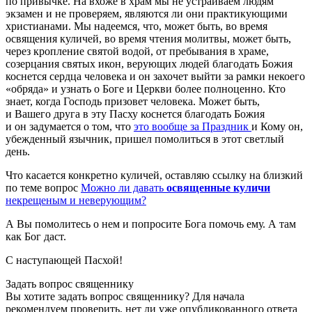
по привычке. На вхоже в храм мы не устраиваем людям
экзамен и не проверяем, являются ли они практикующими
христианами. Мы надеемся, что, может быть, во время
освящения куличей, во время чтения молитвы, может быть,
через кропление святой водой, от пребывания в храме,
созерцания святых икон, верующих людей благодать Божия
коснется сердца человека и он захочет выйти за рамки некоего
«обряда» и узнать о Боге и Церкви более полноценно. Кто
знает, когда Господь призовет человека. Может быть,
и Вашего друга в эту Пасху коснется благодать Божия
и он задумается о том, что
это вообще за Праздник
и Кому он,
убежденный язычник, пришел помолиться в этот светлый
день.
Что касается конкретно куличей, оставляю ссылку на близкий
по теме вопрос
Можно ли давать
освященные
куличи
некрещеным и неверующим?
А Вы помолитесь о нем и попросите Бога помочь ему. А там
как Бог даст.
С наступающей Пасхой!
Задать вопрос священнику
Вы хотите задать вопрос священнику? Для начала
рекомендуем проверить, нет ли уже
опубликованного ответа