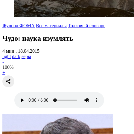
Журнал ФОМА
Все материалы
Толковый словарь
Чудо:
наука изумлять
4 мин., 18.04.2015
light
dark
sepia
-
100
%
+