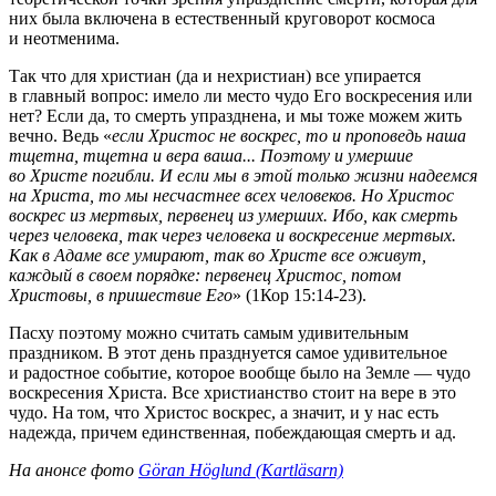
них была включена в естественный круговорот космоса
и неотменима.
Так что для христиан (да и нехристиан) все упирается
в главный вопрос: имело ли место чудо Его воскресения или
нет? Если да, то смерть упразднена, и мы тоже можем жить
вечно. Ведь «
если Христос не воскрес, то и проповедь наша
тщетна, тщетна и вера ваша... Поэтому и умершие
во Христе погибли. И если мы в этой только жизни надеемся
на Христа, то мы несчастнее всех человеков. Но Христос
воскрес из мертвых, первенец из умерших. Ибо, как смерть
через человека, так через человека и воскресение мертвых.
Как в Адаме все умирают, так во Христе все оживут,
каждый в своем порядке: первенец Христос, потом
Христовы, в пришествие Его
» (1Кор 15:14-23).
Пасху поэтому можно считать самым удивительным
праздником. В этот день празднуется самое удивительное
и радостное событие, которое вообще было на Земле — чудо
воскресения Христа. Все христианство стоит на вере в это
чудо. На том, что Христос воскрес, а значит, и у нас есть
надежда, причем единственная, побеждающая смерть и ад.
На анонсе фото
Göran Höglund (Kartläsarn)