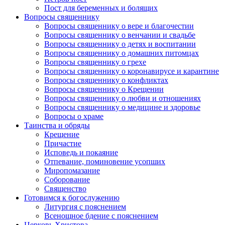
Пост для беременных и болящих
Вопросы священнику
Вопросы священнику о вере и благочестии
Вопросы священнику о венчании и свадьбе
Вопросы священнику о детях и воспитании
Вопросы священнику о домашних питомцах
Вопросы священнику о грехе
Вопросы священнику о коронавирусе и карантине
Вопросы священнику о конфликтах
Вопросы священнику о Крещении
Вопросы священнику о любви и отношениях
Вопросы священнику о медицине и здоровье
Вопросы о храме
Таинства и обряды
Крещение
Причастие
Исповедь и покаяние
Отпевание, поминовение усопших
Миропомазание
Соборование
Священство
Готовимся к богослужению
Литургия с пояснением
Всенощное бдение с пояснением
Церковь Христова