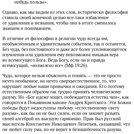
нибудь пользы».
Однако, как мы видим из этих слов, исторически философия
ставила своей конечной целью все-таки избавление
от удивления и незнания, чтобы оно в итоге сменилось
знанием и пониманием.
В отличие от философии в религии чудо всегда им,
необъясненным и удивительным событием, так и останется.
Без чуда, без постоянного и даже все более усиливающегося
изумления или удивления ему невозможна никакая вера
во всемогущего Бога. Ведь Богу, если он и правда
всемогущий, «
возможно все
» (Мф 19:26).
Чудо, которое нельзя объяснить и понять — это не просто
нечто необычное, но нечто сверхъестественное, то, что
нарушает любые наши привычки и ожидания. Его поэтому
естественным образом так трудно принять человеческому
разуму. Но «Бог идеже хощет, побеждается естества чин», как
говорится в Покаянном каноне Андрея Критского. Эти Божии
победы будут недоступны любому «естественному свету
разума», как бы он не был силен, если он захочет разъять
своей алгеброй их высшую гармонию. Прав был русский
мыслитель Константин Николаевич Леонтьев, сказавший, что
он любит силу ума, но не верит в безошибочность разума.