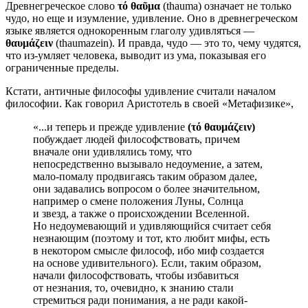
Древнегреческое слово
τό θαῦμα
(thauma) означает не только
чудо, но еще и изумление, удивление. Оно в древнегреческом
языке является однокоренным глаголу удивляться —
θαυμάζειν
(thaumazein). И правда, чудо — это то, чему чудятся,
что из-умляет человека, выводит из ума, показывая его
ограниченные пределы.
Кстати, античные философы удивление считали началом
философии. Как говорил Аристотель в своей «Метафизике»,
«...и теперь и прежде удивление
(
τό
θαυμάζειν
)
побуждает людей философствовать, причем
вначале они удивлялись тому, что
непосредственно вызывало недоумение, а затем,
мало-помалу продвигаясь таким образом далее,
они задавались вопросом о более значительном,
например о смене положения Луны, Солнца
и звезд, а также о происхождении Вселенной.
Но недоумевающий и удивляющийся считает себя
незнающим (поэтому и тот, кто любит мифы, есть
в некотором смысле философ, ибо миф создается
на основе удивительного). Если, таким образом,
начали философствовать, чтобы избавиться
от незнания, то, очевидно, к знанию стали
стремиться ради понимания, а не ради какой-