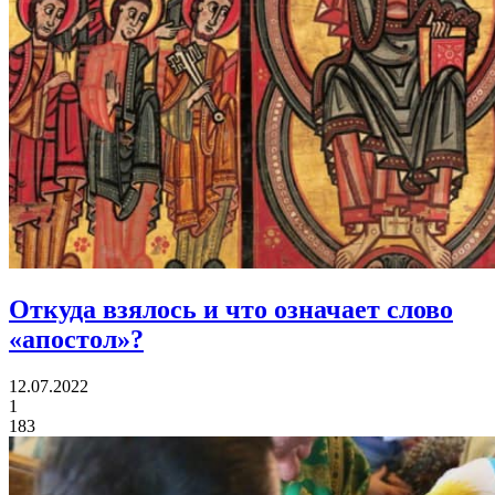
Откуда взялось и что означает
слово
«апостол»?
12.07.2022
1
183