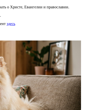
вать
о Христе, Евангелии и православии
.
.
мент
здесь