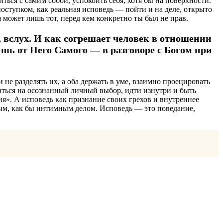
ться с самим собой, успокоить себя, хотя бы на поверхности.
поступком, как реальная исповедь — пойти и на деле, открыто
 может лишь тот, перед кем конкретно ты был не прав.
, вслух. И как согрешает человек в отношении
ишь от Него Самого — в разговоре с Богом при
 не разделять их, а оба держать в уме, взаимно проецировать
аться на осознанный личный выбор, идти изнутри и быть
ия». А исповедь как признание своих грехов и внутреннее
ным, как бы интимным делом. Исповедь — это поведание,