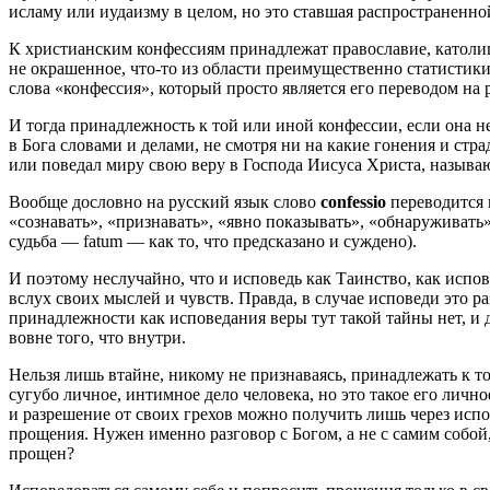
исламу или иудаизму в целом, но это ставшая распространенно
К христианским конфессиям принадлежат православие, католи
не окрашенное, что-то из области преимущественно статистики
слова «конфессия», который просто является его переводом на
И тогда принадлежность к той или иной конфессии, если она н
в Бога словами и делами, не смотря ни на какие гонения и стр
или поведал миру свою веру в Господа Иисуса Христа, называю
Вообще дословно на русский язык слово
confessio
переводится 
«сознавать», «признавать», «явно показывать», «обнаруживать»
судьба — fatum — как то, что предсказано и суждено).
И поэтому неслучайно, что и исповедь как Таинство, как испо
вслух своих мыслей и чувств. Правда, в случае исповеди это р
принадлежности как исповедания веры тут такой тайны нет, и 
вовне того, что внутри.
Нельзя лишь втайне, никому не признаваясь, принадлежать к т
сугубо личное, интимное дело человека, но это такое его личн
и разрешение от своих грехов можно получить лишь через испов
прощения. Нужен именно разговор с Богом, а не с самим собой
прощен?