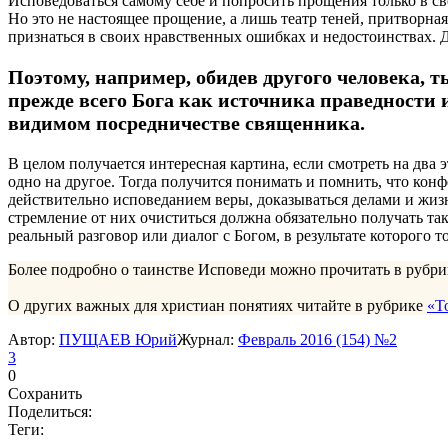
Исповедоваться самому себе и попросить прощения только в сво
Но это не настоящее прощение, а лишь театр теней, притворная
признаться в своих нравственных ошибках и недостоинствах. Д
Поэтому, например, обидев другого человека, 
прежде всего Бога как источника праведности 
видимом посредничестве священника.
В целом получается интересная картина, если смотреть на два 
одно на другое. Тогда получится понимать и помнить, что кон
действительно исповеданием веры, доказываться делами и жизн
стремление от них очиститься должна обязательно получать т
реальный разговор или диалог с Богом, в результате которого 
Более подробно о таинстве Исповеди можно прочитать в рубри
О других важных для христиан понятиях читайте в рубрике
«Т
Автор:
ПУЩАЕВ Юрий
Журнал:
Февраль 2016 (154) №2
3
0
Сохранить
Поделиться:
Теги: