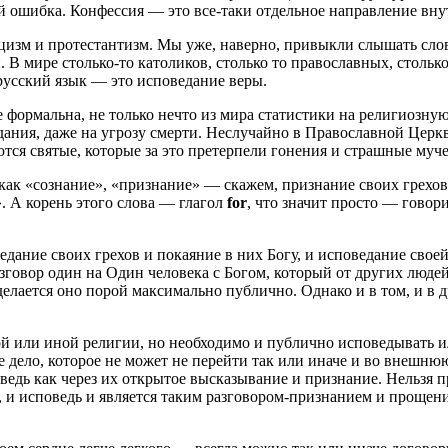
й ошибка. Конфессия — это все-таки отдельное направление вну
цизм и протестантизм. Мы уже, наверно, привыкли слышать сло
. В мире столько-то католиков, столько то православных, столь
 русский язык — это исповедание веры.
е формальна, не только нечто из мира статистики на религиозну
адания, даже на угрозу смерти. Неслучайно в Православной Церк
тся святые, которые за это претерпели гонения и страшные муче
как «сознание», «признание» — скажем, признание своих грехов
. А корень этого слова — глагол
for
, что значит просто — говори
ведание своих грехов и покаяние в них Богу, и исповедание сво
азговор один на Один человека с Богом, который от других люде
делается оно порой максимально публично. Однако и в том, и в 
ой или иной религии, но необходимо и публично исповедывать и
ое дело, которое не может не перейти так или иначе и во внешн
едь как через их открытое высказывание и признание. Нельзя пр
, и исповедь и является таким разговором-признанием и прощени