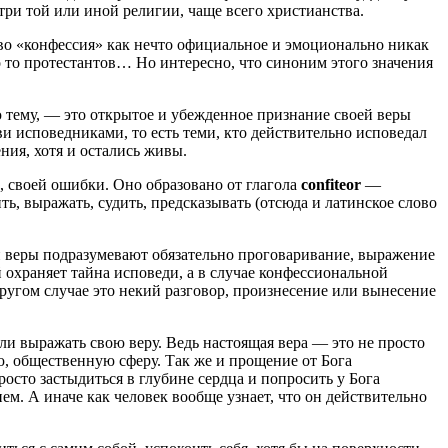
три той или иной религии, чаще всего христианства.
во «конфессия» как нечто официальное и эмоционально никак
ко то протестантов… Но интересно, что синоним этого значения
ю тему, — это открытое и убежденное признание своей веры
ви исповедниками, то есть теми, кто действительно исповедал
ния, хотя и остались живы.
, своей ошибки. Оно образовано от глагола
confiteor
—
ть, выражать, судить, предсказывать (отсюда и латинское слово
ей веры подразумевают обязательно проговаривание, выражение
й охраняет тайна исповеди, а в случае конфессиональной
другом случае это некий разговор, произнесение или вынесение
ли выражать свою веру. Ведь настоящая вера — это не просто
юю, общественную сферу. Так же и прощение от Бога
осто застыдиться в глубине сердца и попросить у Бога
ем. А иначе как человек вообще узнает, что он действительно