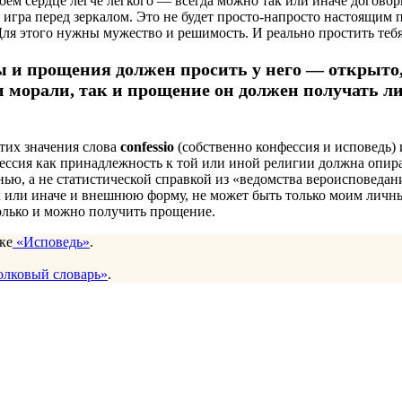
ем сердце легче легкого — всегда можно так или иначе договори
 игра перед зеркалом. Это не будет просто-напросто настоящим 
ля этого нужны мужество и решимость. И реально простить тебя
ты и прощения должен просить у него — открыто
и морали, так и прощение он должен получать л
этих значения слова
confessio
(собственно конфессия и исповедь) и
фессия как принадлежность к той или иной религии должна опир
ью, а не статистической справкой из «ведомства вероисповедан
ак или иначе и внешнюю форму, не может быть только моим лич
только и можно получить прощение.
ке
«Исповедь»
.
олковый словарь»
.