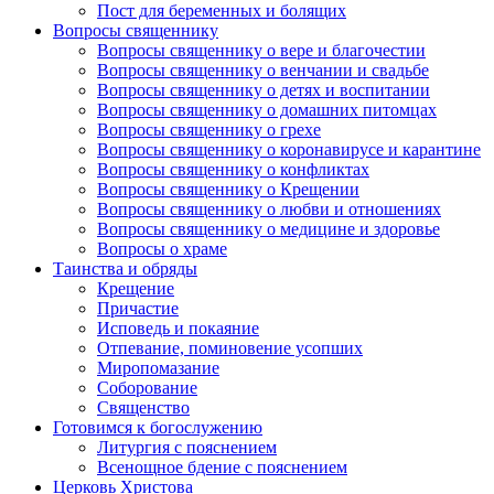
Пост для беременных и болящих
Вопросы священнику
Вопросы священнику о вере и благочестии
Вопросы священнику о венчании и свадьбе
Вопросы священнику о детях и воспитании
Вопросы священнику о домашних питомцах
Вопросы священнику о грехе
Вопросы священнику о коронавирусе и карантине
Вопросы священнику о конфликтах
Вопросы священнику о Крещении
Вопросы священнику о любви и отношениях
Вопросы священнику о медицине и здоровье
Вопросы о храме
Таинства и обряды
Крещение
Причастие
Исповедь и покаяние
Отпевание, поминовение усопших
Миропомазание
Соборование
Священство
Готовимся к богослужению
Литургия с пояснением
Всенощное бдение с пояснением
Церковь Христова