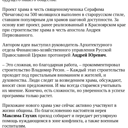
Проект храма в честь священномученика Серафима
(Чичагова) на 500 молящихся выполнен в старорусском стиле,
ставшим популярным для храмов шаговой доступности. За
основу взят проект, ранее реализованный в Красноярском крае
при строительстве храма в честь апостола Андрея
Первозванного.
Автором идеи выступил руководитель Архитектурного
отдела Финансово-хозяйственного управления Русской
Православной Церкви протоиерей
Андрей Юревич
.
– Это сложная, но благодарная работа, – прокомментировал
строительство Владимир Ресин. – Каждый этап строительства
проходит под пристальным вниманием и жителей, и
духовенства. Люди следят за возведением храма, обсуждают,
вносят свои предложения. И мы всегда стараемся учитывать
их мнение. Конечно, есть сложности, но уверенность в успехе
программы только растет.
Прихожане нового храма уже сейчас активно участвуют в
жизни общины. По благословению настоятеля иерея
Максима Глухих
приход собирает и передает регулярную
помощь нуждающимся в зоне конфликта, а также военным
госпиталям.