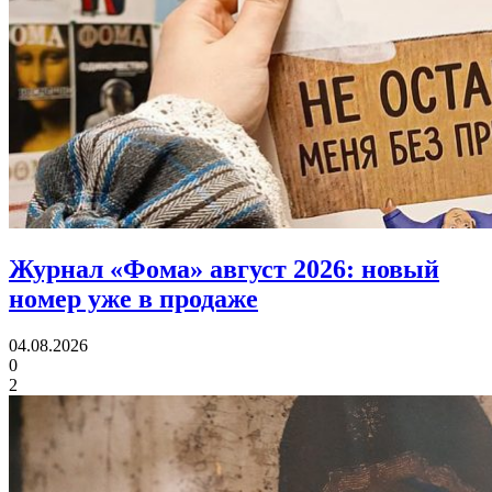
Журнал «Фома» август 2026:
новый
номер уже в продаже
04.08.2026
0
2