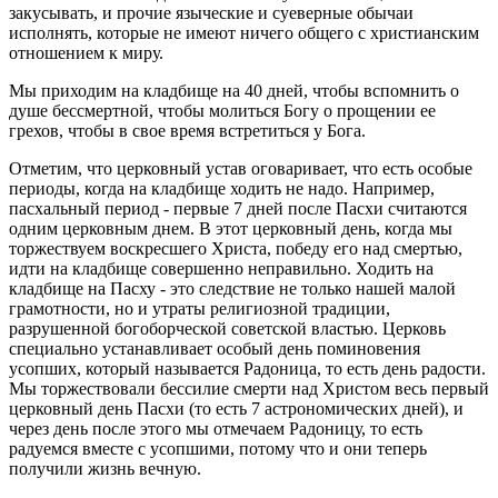
закусывать, и прочие языческие и суеверные обычаи
исполнять, которые не имеют ничего общего с христианским
отношением к миру.
Мы приходим на кладбище на 40 дней, чтобы вспомнить о
душе бессмертной, чтобы молиться Богу о прощении ее
грехов, чтобы в свое время встретиться у Бога.
Отметим, что церковный устав оговаривает, что есть особые
периоды, когда на кладбище ходить не надо. Например,
пасхальный период - первые 7 дней после Пасхи считаются
одним церковным днем. В этот церковный день, когда мы
торжествуем воскресшего Христа, победу его над смертью,
идти на кладбище совершенно неправильно. Ходить на
кладбище на Пасху - это следствие не только нашей малой
грамотности, но и утраты религиозной традиции,
разрушенной богоборческой советской властью. Церковь
специально устанавливает особый день поминовения
усопших, который называется Радоница, то есть день радости.
Мы торжествовали бессилие смерти над Христом весь первый
церковный день Пасхи (то есть 7 астрономических дней), и
через день после этого мы отмечаем Радоницу, то есть
радуемся вместе с усопшими, потому что и они теперь
получили жизнь вечную.