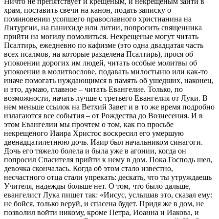
Ничто не препятствует и крещеным, и некрещеным зайти в
храм, поставить свечи на канон, подать записку о
поминовении усопшего православного христианина на
Литургии, на панихиде или литии, попросить священника
прийти на могилу помолиться. Некрещеные могут читать
Псалтирь, ежедневно по кафизме (это одна двадцатая часть
всех псалмов, на которые разделена Псалтирь), прося об
упокоении дорогих им людей, читать особые молитвы об
упокоении в молитвослове, подавать милостыню или как-то
иначе помогать нуждающимся в память об ушедших, наконец,
и это, думаю, главное – читать Евангелие. Только, по
возможности, начать лучше с третьего Евангелия от Луки. В
нем меньше ссылок на Ветхий Завет и в то же время подробно
излагаются все события – от Рождества до Вознесения. И в
этом Евангелии мы прочтем о том, как по просьбе
некрещеного Иаира Христос воскресил его умершую
двенадцатилетнюю дочь. Иаир был начальником синагоги.
Дочь его тяжело болела и была уже в агонии, когда он
попросил Спасителя прийти к нему в дом. Пока Господь шел,
девочка скончалась. Когда об этом стало известно,
несчастного отца стали упрекать: дескать, что ты утруждаешь
Учителя, надежды больше нет. О том, что было дальше,
евангелист Лука пишет так: «Иисус, услышав это, сказал ему:
не бойся, только веруй, и спасена будет. Придя же в дом, не
позволил войти никому, кроме Петра, Иоанна и Иакова, и