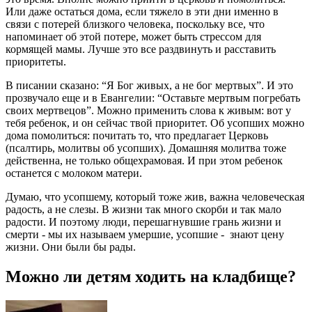
Или даже остаться дома, если тяжело в эти дни именно в
связи с потерей близкого человека, поскольку все, что
напоминает об этой потере, может быть стрессом для
кормящей мамы. Лучше это все раздвинуть и расставить
приоритеты.
В писании сказано: “Я Бог живых, а не бог мертвых”. И это
прозвучало еще и в Евангелии: “Оставьте мертвым погребать
своих мертвецов”. Можно применить слова к живым: вот у
тебя ребенок, и он сейчас твой приоритет. Об усопших можно
дома помолиться: почитать то, что предлагает Церковь
(псалтирь, молитвы об усопших). Домашняя молитва тоже
действенна, не только общехрамовая. И при этом ребенок
останется с молоком матери.
Думаю, что усопшему, который тоже жив, важна человеческая
радость, а не слезы. В жизни так много скорби и так мало
радости. И поэтому люди, перешагнувшие грань жизни и
смерти - мы их называем умершие, усопшие - знают цену
жизни. Они были бы рады.
Можно ли детям ходить на кладбище?