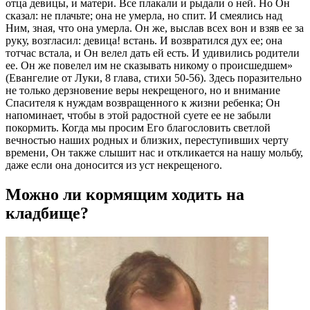
отца девицы, и матери. Все плакали и рыдали о ней. Но Он
сказал: не плачьте; она не умерла, но спит. И смеялись над
Ним, зная, что она умерла. Он же, выслав всех вон и взяв ее за
руку, возгласил: девица! встань. И возвратился дух ее; она
тотчас встала, и Он велел дать ей есть. И удивились родители
ее. Он же повелел им не сказывать никому о происшедшем»
(Евангелие от Луки, 8 глава, стихи 50-56). Здесь поразительно
не только дерзновение веры некрещеного, но и внимание
Спасителя к нуждам возвращенного к жизни ребенка; Он
напоминает, чтобы в этой радостной суете ее не забыли
покормить. Когда мы просим Его благословить светлой
вечностью наших родных и близких, переступивших черту
времени, Он также слышит нас и откликается на нашу мольбу,
даже если она доносится из уст некрещеного.
Можно ли кормящим ходить на
кладбище?