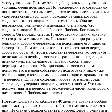
месту упокоения. Потому что кладбища как места упокоения
усопших очень почитаются. По-человечески это совершенно
понятно: это то, что нам здесь, на земле, помогает сохранять и
укреплять связь с усопшим, поскольку та связь, которая
соединяла живых людей, теперь изменилась. Она не
невозможна, она именно изменилась. стала иной. Что
соединяет людей? Любовь! Бог есть Любовь. Бог сильнее
смерти, Он победил смерть. И любя своих близких, конечно,
мы сохраняем с ними связь. Но также, как и при разлуке с
близким и дорогим человеком, мы вспоминаем его, глядя на
фотографии. Нам легче представить себе его, видя перед
собой его образ. А чтобы представить человека, который убыл
не по какой-то необходимости географически и надолго, а
именно умер, мы слушаем записи его голоса, видео,
перебираем его вещи. Мы приходим на могилу и нам
помогает это в нашей собственной подготовке к такому же
путешествию, в которое мы рано или поздно отправимся сами
- в вечность. Если мы сохраним любовь, то найдем среди
миллиардов умерших людей тех, кого мы любим. Что нам
поможет найти в вечности в бесконечном числе людей дорого
нам человека? Любовь нас к нему приведет.
Поэтому ходить на кладбище на 40 дней и в другие в особые
дни памяти усопших хорошо, чтобы там именно молиться о
них. Не стакан с водкой ставить и кусочек хлеба, поминать и