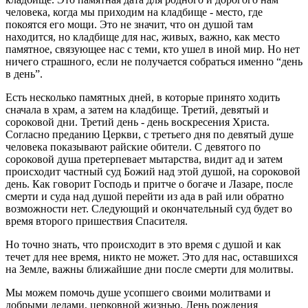
человека, когда мы приходим на кладбище - место, где
покоятся его мощи. Это не значит, что он душой там
находится, но кладбище для нас, живых, важно, как место
памятное, связующее нас с теми, кто ушел в иной мир. Но нет
ничего страшного, если не получается собраться именно “день
в день”.
Есть несколько памятных дней, в которые принято ходить
сначала в храм, а затем на кладбище. Третий, девятый и
сороковой дни. Третий день - день воскресения Христа.
Согласно преданию Церкви, с третьего дня по девятый душе
человека показывают райские обители. С девятого по
сороковой душа претерпевает мытарства, видит ад и затем
происходит частный суд Божий над этой душой, на сороковой
день. Как говорит Господь и притче о богаче и Лазаре, после
смерти и суда над душой перейти из ада в рай или обратно
возможности нет. Следующий и окончательный суд будет во
время второго пришествия Спасителя.
Но точно знать, что происходит в это время с душой и как
течет для нее время, никто не может. Это для нас, оставшихся
на Земле, важны ближайшие дни после смерти для молитвы.
Мы можем помочь душе усопшего своими молитвами и
добрыми делами, церковной жизнью. День рождения