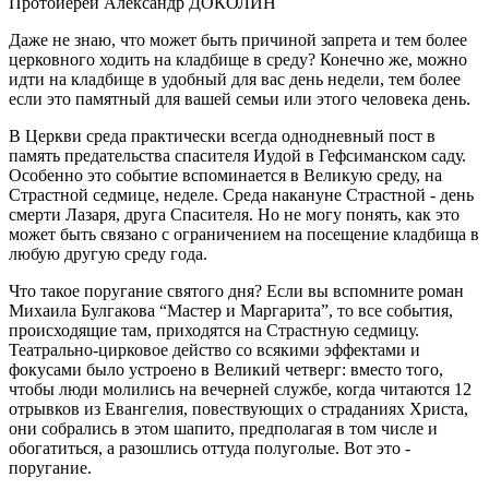
Протоиерей Александр ДОКОЛИН
Даже не знаю, что может быть причиной запрета и тем более
церковного ходить на кладбище в среду? Конечно же, можно
идти на кладбище в удобный для вас день недели, тем более
если это памятный для вашей семьи или этого человека день.
В Церкви среда практически всегда однодневный пост в
память предательства спасителя Иудой в Гефсиманском саду.
Особенно это событие вспоминается в Великую среду, на
Страстной седмице, неделе. Среда накануне Страстной - день
смерти Лазаря, друга Спасителя. Но не могу понять, как это
может быть связано с ограничением на посещение кладбища в
любую другую среду года.
Что такое поругание святого дня? Если вы вспомните роман
Михаила Булгакова “Мастер и Маргарита”, то все события,
происходящие там, приходятся на Страстную седмицу.
Театрально-цирковое действо со всякими эффектами и
фокусами было устроено в Великий четверг: вместо того,
чтобы люди молились на вечерней службе, когда читаются 12
отрывков из Евангелия, повествующих о страданиях Христа,
они собрались в этом шапито, предполагая в том числе и
обогатиться, а разошлись оттуда полуголые. Вот это -
поругание.