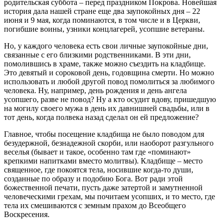
родительская суббота – перед праздником Покрова. Новейшая
история дала нашей стране еще два заупокойных дня – 22
июня и 9 мая, когда поминаются, в том числе и в Церкви,
погибшие воины, узники концлагерей, усопшие ветераны.
Но, у каждого человека есть свои личные заупокойные дни,
связанные с его близкими родственниками. В эти дни,
помолившись в храме, также можно съездить на кладбище.
Это девятый и сороковой день, годовщина смерти. Но можно
использовать и любой другой повод помолиться за любимого
человека. Ну, например, день рождения и день ангела
усопшего, разве не повод? Ну а кто осудит вдову, пришедшую
на могилу своего мужа в день их давнишней свадьбы, или в
тот день, когда полвека назад сделал он ей предложение?
Главное, чтобы посещение кладбища не было поводом для
безудержной, безнадежной скорби, или наоборот разгульного
веселья (бывает и такое, особенно там где «поминают»
крепкими напитками вместо молитвы). Кладбище – место
священное, где покоятся тела, носившие когда-то души,
созданные по образу и подобию Бога. Вот ради этой
божественной печати, пусть даже затертой и замутненной
человеческими грехам, мы почитаем усопших, и то место, где
тела их смешиваются с земным прахом до Всеобщего
Воскресения.