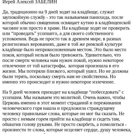
Иерей Алексей ЗАБЕЛИН
Да, традиционно на 9 дней ходят на кладбище, служат
заупокойную службу - это так называемая панихида, после
которой обычно священник освящает кутию в кладбищенской
часовне или просто в храме. На кладбище ходят не проверить
или “проведать” усопшего, а для своего собственного
успокоения. Ведь не просто так в древнем мире, в разных
религиозных верованиях, даже в той же римской культуре
кладбище было неприкосновенным местом. Это было место
покоя, который нельзя было тревожить. Удивительно, что
после смерти человека нам нужен покой, нужно некоторое
отвлечение от той катастрофы, которая произошла в его
жизни. Мы потеряли близкого, который ушел. Но не должны
были терять, поскольку смерть нам не свойственна. Но
именно это происходит и нужно некоторое излечение.
На 9 дней человек приходит на кладбище “побеседовать” с
усопшим. Мы называем это молитвой. Очень важно, чтобы
Церковь именно в этот момент страданий и переживания
человеческого горя нашла и предложила страждущему
человеку правильные слова, которые он мог бы сказать. Не
просто с немым горем прийти на кладбище и сидеть там,
обхватив голову руками. Не просто скорбеть, а помолиться -
произнести те слова, которые исцеляет сердце, душу человека,