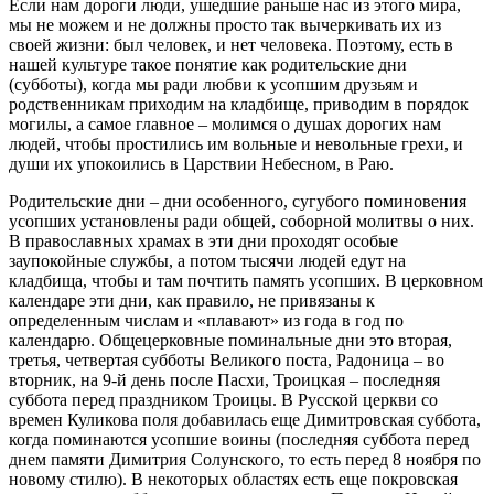
Если нам дороги люди, ушедшие раньше нас из этого мира,
мы не можем и не должны просто так вычеркивать их из
своей жизни: был человек, и нет человека. Поэтому, есть в
нашей культуре такое понятие как родительские дни
(субботы), когда мы ради любви к усопшим друзьям и
родственникам приходим на кладбище, приводим в порядок
могилы, а самое главное – молимся о душах дорогих нам
людей, чтобы простились им вольные и невольные грехи, и
души их упокоились в Царствии Небесном, в Раю.
Родительские дни – дни особенного, сугубого поминовения
усопших установлены ради общей, соборной молитвы о них.
В православных храмах в эти дни проходят особые
заупокойные службы, а потом тысячи людей едут на
кладбища, чтобы и там почтить память усопших. В церковном
календаре эти дни, как правило, не привязаны к
определенным числам и «плавают» из года в год по
календарю. Общецерковные поминальные дни это вторая,
третья, четвертая субботы Великого поста, Радоница – во
вторник, на 9-й день после Пасхи, Троицкая – последняя
суббота перед праздником Троицы. В Русской церкви со
времен Куликова поля добавилась еще Димитровская суббота,
когда поминаются усопшие воины (последняя суббота перед
днем памяти Димитрия Солунского, то есть перед 8 ноября по
новому стилю). В некоторых областях есть еще покровская