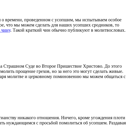
я о времени, проведенном с усопшим, мы испытываем особое
ое, что мы можем сделать для наших усопших сродников, то
 чину
. Такой краткий чин обычно публикуют в молитвословах.
я на Страшном Суде во Второе Пришествие Христово. До этого
молить прощение грехов, но за него это могут сделать живые.
одаря молитве и церковному поминовению мы можем общаться с
стианству никакого отношения. Ничего, кроме угождения плоти
отдать нуждающимся с просьбой помолиться об усопшем. Раздавая