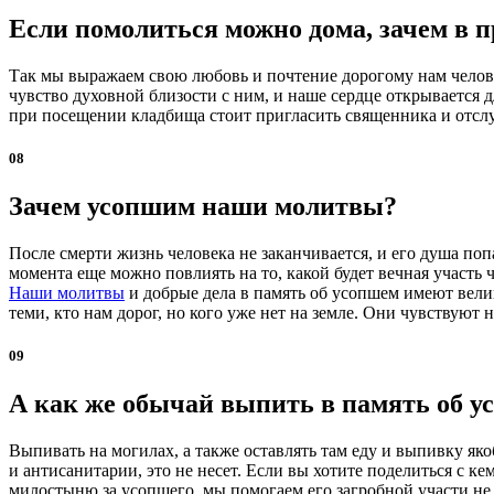
Если помолиться можно дома, зачем в 
Так мы выражаем свою любовь и почтение дорогому нам челове
чувство духовной близости с ним, и наше сердце открывается 
при посещении кладбища стоит пригласить священника и отс
08
Зачем усопшим наши молитвы?
После смерти жизнь человека не заканчивается, и его душа по
момента еще можно повлиять на то, какой будет вечная участь
Наши молитвы
и добрые дела в память об усопшем имеют вели
теми, кто нам дорог, но кого уже нет на земле. Они чувствуют
09
А как же обычай выпить в память об ус
Выпивать на могилах, а также оставлять там еду и выпивку я
и антисанитарии, это не несет. Если вы хотите поделиться с к
милостыню за усопшего, мы помогаем его загробной участи не 