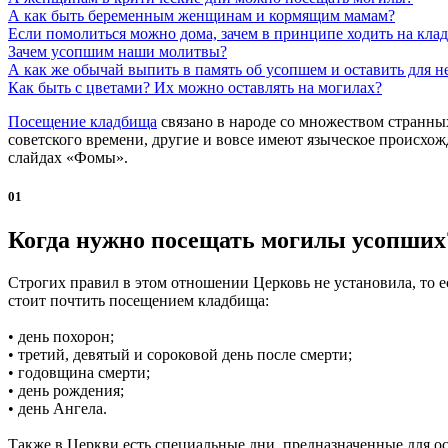
А как быть беременным женщинам и кормящим мамам?
Если помолиться можно дома, зачем в принципе ходить на кла
Зачем усопшим наши молитвы?
А как же обычай выпить в память об усопшем и оставить для н
Как быть с цветами? Их можно оставлять на могилах?
Посещение кладбища
связано в народе со множеством странны
советского времени, другие и вовсе имеют языческое происхож
слайдах «Фомы».
01
Когда нужно посещать могилы усопших
Строгих правил в этом отношении Церковь не установила, то е
стоит почтить посещением кладбища:
• день похорон;
• третий, девятый и сороковой день после смерти;
• годовщина смерти;
• день рождения;
• день Ангела.
Также в Церкви есть специальные дни, предназначенные для 