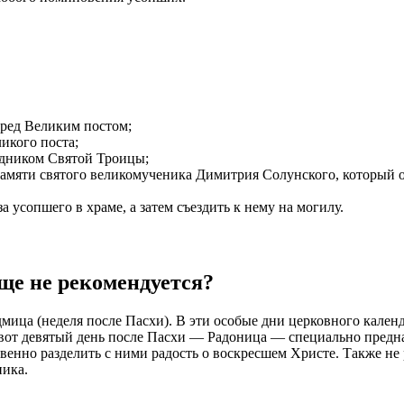
еред Великим постом;
ликого поста;
аздником Святой Троицы;
памяти святого великомученика Димитрия Солунского, который о
а усопшего в храме, а затем съездить к нему на могилу.
ище не рекомендуется?
едмица (неделя после Пасхи). В эти особые дни церковного кале
 вот девятый день после Пасхи — Радоница — специально предна
енно разделить с ними радость о воскресшем Христе. Также не
ника.