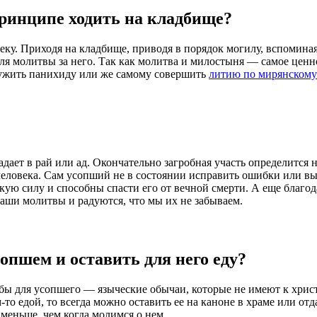
принципе ходить на кладбище?
ку. Приходя на кладбище, приводя в порядок могилу, вспомина
для молитвы за него. Так как молитва и милостыня — самое ценн
лужить панихиду или же самому совершить
литию по
мирянскому
падает в рай или ад. Окончательно загробная участь определитс
 человека. Сам усопший не в состоянии исправить ошибки или вы
кую силу и способны спасти его от вечной смерти. А еще благ
 наши молитвы и радуются, что мы их не забываем.
опшем и оставить для него еду?
кобы для усопшего — языческие обычаи, которые не имеют к хри
ем-то едой, то всегда можно оставить ее на каноне в храме или 
меньше, чем когда молимся о нем.