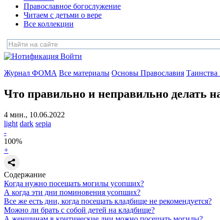
Православное богослужение
Читаем с детьми о вере
Все коллекции
Войти
Журнал ФОМА
Все материалы
Основы Православия
Таинства
Что правильно и неправильно
делать н
4 мин., 10.06.2022
light
dark
sepia
-
100
%
+
Содержание
Когда нужно посещать могилы усопших?
А когда эти дни поминовения усопших?
Все же есть дни, когда посещать кладбище не рекомендуется?
Можно ли брать с собой детей на кладбище?
А женщинам в критические дни можно посещать могилы?