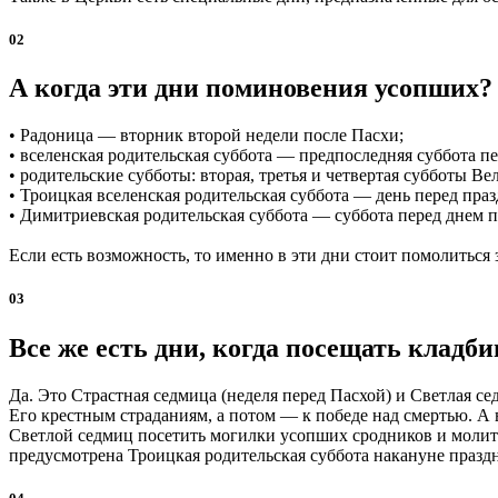
02
А когда эти дни поминовения усопших?
• Радоница — вторник второй недели после Пасхи;
• вселенская родительская суббота — предпоследняя суббота п
• родительские субботы: вторая, третья и четвертая субботы Ве
• Троицкая вселенская родительская суббота — день перед пр
• Димитриевская родительская суббота — суббота перед днем 
Если есть возможность, то именно в эти дни стоит помолиться з
03
Все же есть дни, когда посещать кладб
Да. Это Страстная седмица (неделя перед Пасхой) и Светлая с
Его крестным страданиям, а потом — к победе над смертью. А
Светлой седмиц посетить могилки усопших сродников и молитв
предусмотрена Троицкая родительская суббота накануне празд