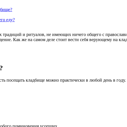
дбище?
его еду?
х традиций и ритуалов, не имеющих ничего общего с православи
дение. Как же на самом деле стоит вести себя верующему на кл
?
сть посещать кладбище можно практически в любой день в году.
особого поминовения усопших.