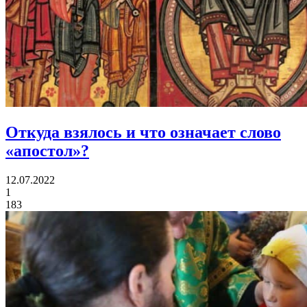
Откуда взялось и что означает
слово
«апостол»?
12.07.2022
1
183