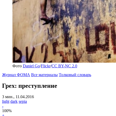
Фото
Daniel Go
/
Flickr
/
CC BY-NC 2.0
Журнал ФОМА
Все материалы
Толковый словарь
Грех: преступление
3 мин., 11.04.2016
light
dark
sepia
-
100
%
+