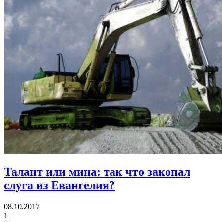
Талант или мина:
так что закопал
слуга из Евангелия?
08.10.2017
1