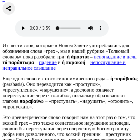
Из шести слов, которые в Новом Завете употреблялись для
обозначения слова «грех», мы в нашей рубрике «Толковый
словарь» пока разобрали три:
ἡ
ἁμαρτία
–
непопадание в цель
,
τό
παράπτωμα
–
падение
и
ἡ παρακοή
–
непослушание и
неправильное слышание
Еще одно слово из этого синонимического ряда –
ἡ παρ
άβασις
(parabasis). Оно переводится как «проступок»,
«преступление», «нарушение», а дословно означает
«переступание через что-либо», поскольку образовано от
глагола
παραβα
ίνω
– «преступать», «нарушать», «отходить»,
«пропускать».
Это древнегреческое слово говорит нам на этот раз о том, что
всякий грех – это также сознательное нарушение заповеди,
словно бы переступание через очерченную Богом границу
добра или дозволенного, что всякий грешник – преступник
перед Богом. Если вспомнить, что в древнегреческом языке