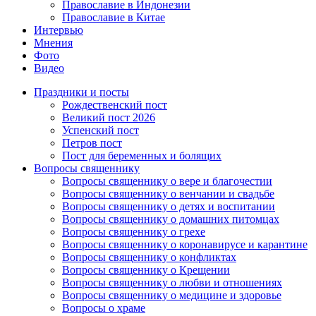
Православие в Индонезии
Православие в Китае
Интервью
Мнения
Фото
Видео
Праздники и посты
Рождественский пост
Великий пост 2026
Успенский пост
Петров пост
Пост для беременных и болящих
Вопросы священнику
Вопросы священнику о вере и благочестии
Вопросы священнику о венчании и свадьбе
Вопросы священнику о детях и воспитании
Вопросы священнику о домашних питомцах
Вопросы священнику о грехе
Вопросы священнику о коронавирусе и карантине
Вопросы священнику о конфликтах
Вопросы священнику о Крещении
Вопросы священнику о любви и отношениях
Вопросы священнику о медицине и здоровье
Вопросы о храме