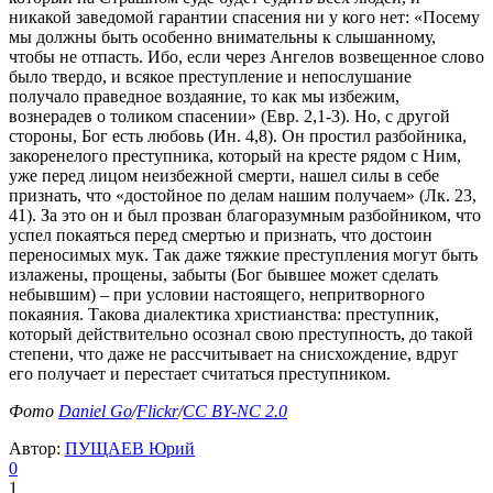
никакой заведомой гарантии спасения ни у кого нет: «Посему
мы должны быть особенно внимательны к слышанному,
чтобы не отпасть. Ибо, если через Ангелов возвещенное слово
было твердо, и всякое преступление и непослушание
получало праведное воздаяние, то как мы избежим,
вознерадев о толиком спасении» (Евр. 2,1-3). Но, с другой
стороны, Бог есть любовь (Ин. 4,8). Он простил разбойника,
закоренелого преступника, который на кресте рядом с Ним,
уже перед лицом неизбежной смерти, нашел силы в себе
признать, что «достойное по делам нашим получаем» (Лк. 23,
41). За это он и был прозван благоразумным разбойником, что
успел покаяться перед смертью и признать, что достоин
переносимых мук. Так даже тяжкие преступления могут быть
излажены, прощены, забыты (Бог бывшее может сделать
небывшим) – при условии настоящего, непритворного
покаяния. Такова диалектика христианства: преступник,
который действительно осознал свою преступность, до такой
степени, что даже не рассчитывает на снисхождение, вдруг
его получает и перестает считаться преступником.
Фото
Daniel Go
/
Flickr
/
CC BY-NC 2.0
Автор:
ПУЩАЕВ Юрий
0
1