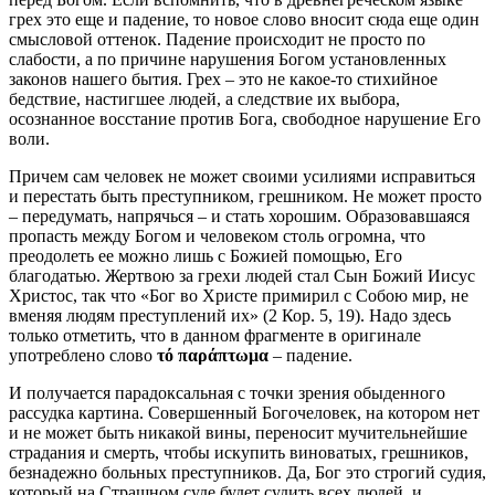
грех это еще и падение, то новое слово вносит сюда еще один
смысловой оттенок. Падение происходит не просто по
слабости, а по причине нарушения Богом установленных
законов нашего бытия. Грех – это не какое-то стихийное
бедствие, настигшее людей, а следствие их выбора,
осознанное восстание против Бога, свободное нарушение Его
воли.
Причем сам человек не может своими усилиями исправиться
и перестать быть преступником, грешником. Не может просто
– передумать, напрячься – и стать хорошим. Образовавшаяся
пропасть между Богом и человеком столь огромна, что
преодолеть ее можно лишь с Божией помощью, Его
благодатью. Жертвою за грехи людей стал Сын Божий Иисус
Христос, так что «Бог во Христе примирил с Собою мир, не
вменяя людям преступлений их» (2 Кор. 5, 19). Надо здесь
только отметить, что в данном фрагменте в оригинале
употреблено слово
τό
παράπτωμα
– падение.
И получается парадоксальная с точки зрения обыденного
рассудка картина. Совершенный Богочеловек, на котором нет
и не может быть никакой вины, переносит мучительнейшие
страдания и смерть, чтобы искупить виноватых, грешников,
безнадежно больных преступников. Да, Бог это строгий судия,
который на Страшном суде будет судить всех людей, и