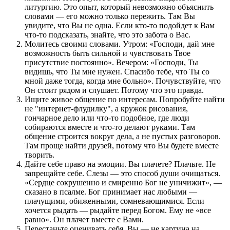
литургию. Это опыт, который невозможно объяснить
словами — его можно только пережить. Там Вы
увидите, что Вы не одна. Если кто-то подойдет к Вам
что-то подсказать, знайте, что это забота о Вас.
Молитесь своими словами. Утром: «Господи, дай мне
возможность быть сильной и чувствовать Твое
присутствие постоянно». Вечером: «Господи, Ты
видишь, что Ты мне нужен. Спасибо тебе, что Ты со
мной даже тогда, когда мне больно». Почувствуйте, что
Он стоит рядом и слушает. Потому что это правда.
Ищите живое общение по интересам. Попробуйте найти
не "интернет-флудилку", а кружок рисования,
гончарное дело или что-то подобное, где люди
собираются вместе и что-то делают руками. Там
общение строится вокруг дела, а не пустых разговоров.
Там проще найти друзей, потому что Вы будете вместе
творить.
Дайте себе право на эмоции. Вы плачете? Плачьте. Не
запрещайте себе. Слезы — это способ души очищаться.
«Сердце сокрушенно и смиренно Бог не уничижит», —
сказано в псалме. Бог принимает нас любыми —
плачущими, обиженными, сомневающимися. Если
хочется рыдать — рыдайте перед Богом. Ему не «все
равно». Он плачет вместе с Вами.
Перестаньте оценивать себя. Вы — не картина на