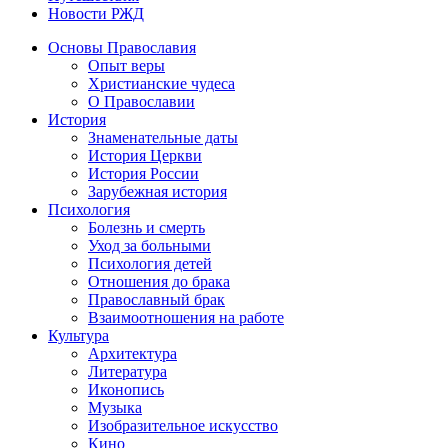
Новости РЖД
Основы Православия
Опыт веры
Христианские чудеса
О Православии
История
Знаменательные даты
История Церкви
История России
Зарубежная история
Психология
Болезнь и смерть
Уход за больными
Психология детей
Отношения до брака
Православный брак
Взаимоотношения на работе
Культура
Архитектура
Литература
Иконопись
Музыка
Изобразительное искусство
Кино