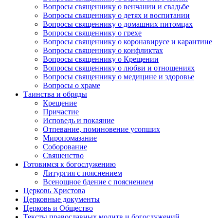
Вопросы священнику о венчании и свадьбе
Вопросы священнику о детях и воспитании
Вопросы священнику о домашних питомцах
Вопросы священнику о грехе
Вопросы священнику о коронавирусе и карантине
Вопросы священнику о конфликтах
Вопросы священнику о Крещении
Вопросы священнику о любви и отношениях
Вопросы священнику о медицине и здоровье
Вопросы о храме
Таинства и обряды
Крещение
Причастие
Исповедь и покаяние
Отпевание, поминовение усопших
Миропомазание
Соборование
Священство
Готовимся к богослужению
Литургия с пояснением
Всенощное бдение с пояснением
Церковь Христова
Церковные документы
Церковь и Общество
Тексты православных молитв и богослужений