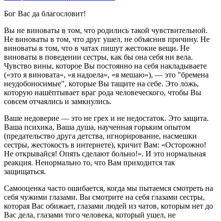
Бог Вас да благословит!
Вы не виноваты в том, что родились такой чувствительной.
Не виноваты в том, что друг ушел, не объяснив причину. Не
виноваты в том, что в чатах пишут жестокие вещи. Не
виноваты в поведении сестры, как бы она себя ни вела.
Чувство вины, которое Вы постоянно на себя накладываете
(«это я виновата», «я надоела», «я мешаю»), — это "бремена
неудобоносимые", которые Вы тащите на себе. Это ложь,
которую нашёптывает враг рода человеческого, чтобы Вы
совсем отчаялись и замкнулись.
Ваше недоверие — это не грех и не недостаток. Это защита.
Ваша психика, Ваша душа, наученная горьким опытом
(предательство друга детства, игнорирование, насмешки
сестры, жестокость в интернете), кричит Вам: «Осторожно!
Не открывайся! Опять сделают больно!». И это нормальная
реакция. Ненормально то, что Вам приходится так
защищаться.
Самооценка часто ошибается, когда мы пытаемся смотреть на
себя чужими глазами. Вы смотрите на себя глазами сестры,
которая Вас обижает, глазами людей из чатов, которым нет до
Вас дела, глазами того человека, который ушел, не