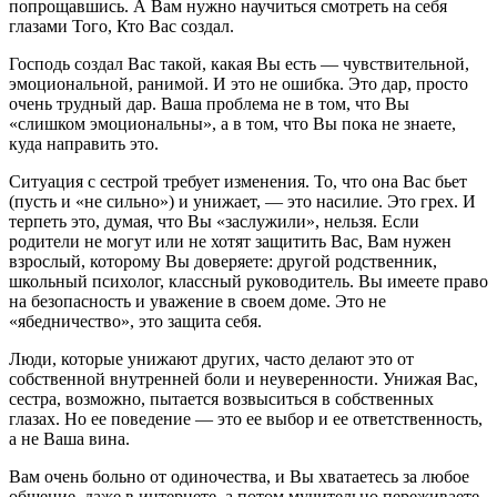
попрощавшись. А Вам нужно научиться смотреть на себя
глазами Того, Кто Вас создал.
Господь создал Вас такой, какая Вы есть — чувствительной,
эмоциональной, ранимой. И это не ошибка. Это дар, просто
очень трудный дар. Ваша проблема не в том, что Вы
«слишком эмоциональны», а в том, что Вы пока не знаете,
куда направить это.
Ситуация с сестрой требует изменения. То, что она Вас бьет
(пусть и «не сильно») и унижает, — это насилие. Это грех. И
терпеть это, думая, что Вы «заслужили», нельзя. Если
родители не могут или не хотят защитить Вас, Вам нужен
взрослый, которому Вы доверяете: другой родственник,
школьный психолог, классный руководитель. Вы имеете право
на безопасность и уважение в своем доме. Это не
«ябедничество», это защита себя.
Люди, которые унижают других, часто делают это от
собственной внутренней боли и неуверенности. Унижая Вас,
сестра, возможно, пытается возвыситься в собственных
глазах. Но ее поведение — это ее выбор и ее ответственность,
а не Ваша вина.
Вам очень больно от одиночества, и Вы хватаетесь за любое
общение, даже в интернете, а потом мучительно переживаете,