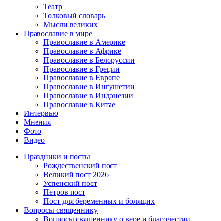
Театр
Толковый словарь
Мысли великих
Православие в мире
Православие в Америке
Православие в Африке
Православие в Белоруссии
Православие в Греции
Православие в Европе
Православие в Ингушетии
Православие в Индонезии
Православие в Китае
Интервью
Мнения
Фото
Видео
Праздники и посты
Рождественский пост
Великий пост 2026
Успенский пост
Петров пост
Пост для беременных и болящих
Вопросы священнику
Вопросы священнику о вере и благочестии