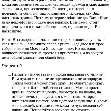
когда оно заканчивается. Для настоящей дружбы нужно живое
тепло, глаза, прикосновение. Легкость, с которой люди
исчезают из сети, для такого ранимого человека, как Вы, —
настоящая травма. Поэтому интернет-общение для Вас сейчас
явно некомфортно и даже небезопасно. Возможно, стоит
ограничить его и искать общение там, где люди видят Вас
настоящую.
Когда Вы говорите «в компании из трех человек я чувствую
себя лишней», вспомните слова Христа: «Где двое или трое
собраны во имя Мое, там Я посреди них». Но настоящая
общность рождается не просто из присутствия, а из общего
дела, общей радости или общей беды.
Что делать?
Найдите «тихую гавань». Когда накатывает отчаяние,
Вам нужно место, где не оценивают и не игнорируют.
Таким местом может стать храм. Не обязательно сразу
говорить с батюшкой, если страшно. Можно просто
прийти, постоять в уголке, посмотреть на иконы, на
огонек свечи, прислушаться к молитвам, которые
читаются или поются, если идет богослужение. В храме
много людей, которые тоже когда-то чувствовали себя
лишними. Попробуйте в воскресенье сходить на