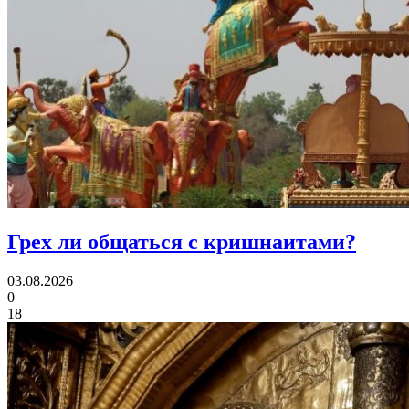
Грех ли
общаться с кришнаитами?
03.08.2026
0
18