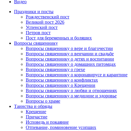
Видео
Праздники и посты
Рождественский пост
Великий пост 2026
Успенский пост
Петров пост
Пост для беременных и болящих
Вопросы священнику
Вопросы священнику о вере и благочестии
Вопросы священнику о венчании и свадьбе
Вопросы священнику о детях и воспитании
Вопросы священнику о домашних питомцах
Вопросы священнику о грехе
Вопросы священнику о коронавирусе и карантине
Вопросы священнику о конфликтах
Вопросы священнику о Крещении
Вопросы священнику о любви и отношениях
Вопросы священнику о медицине и здоровье
Вопросы о храме
Таинства и обряды
Крещение
Причастие
Исповедь и покаяние
Отпевание, поминовение усопших