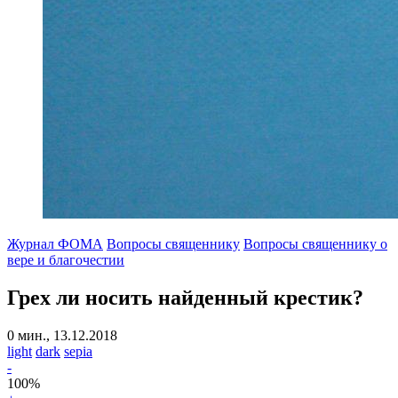
Журнал ФОМА
Вопросы священнику
Вопросы священнику о
вере и благочестии
Грех ли носить найденный крестик?
0 мин., 13.12.2018
light
dark
sepia
-
100
%