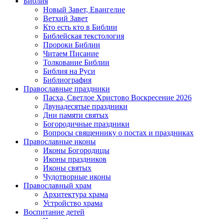
Библия
Новый Завет, Евангелие
Ветхий Завет
Кто есть кто в Библии
Библейская текстология
Пророки Библии
Читаем Писание
Толкование Библии
Библия на Руси
Библиография
Православные праздники
Пасха, Светлое Христово Воскресение 2026
Двунадесятые праздники
Дни памяти святых
Богородичные праздники
Вопросы священнику о постах и праздниках
Православные иконы
Иконы Богородицы
Иконы праздников
Иконы святых
Чудотворные иконы
Православный храм
Архитектура храма
Устройство храма
Воспитание детей