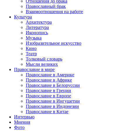
Отношения до брака
Православный брак
Взаимоотношения на работе
Культура
Архитектура
Литература
Иконопись
Музыка
Изобразительное искусство
Кино
Театр
Толковый словарь
Мысли великих
Православие в мире
Православие в Америке
Православие в Африке
Православие в Белоруссии
Православие в Греции
Православие в Европе
Православие в Ингушетии
Православие в Индонезии
Православие в Китае
Интервью
Мнения
Фото