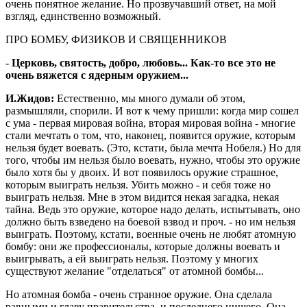
очень понятное желание. Но прозвучавший ответ, на мой
взгляд, единственно возможный.
ПРО БОМБУ, ФИЗИКОВ И СВЯЩЕННИКОВ
-
Церковь, святость, добро, любовь... Как-то все это не
очень вяжется с ядерным оружием...
И.Жидов:
Естественно, мы много думали об этом,
размышляли, спорили. И вот к чему пришли: когда мир сошел
с ума - первая мировая война, вторая мировая война - многие
стали мечтать о том, что, наконец, появится оружие, которым
нельзя будет воевать. (Это, кстати, была мечта Нобеля.) Но для
того, чтобы им нельзя было воевать, нужно, чтобы это оружие
было хотя бы у двоих. И вот появилось оружие страшное,
которым выиграть нельзя. Убить можно - и себя тоже но
выиграть нельзя. Мне в этом видится некая загадка, некая
тайна. Ведь это оружие, которое надо делать, испытывать, оно
должно быть взведено на боевой взвод и проч. - но им нельзя
выиграть. Поэтому, кстати, военные очень не любят атомную
бомбу: они же профессионалы, которые должны воевать и
выигрывать, а ей выиграть нельзя. Поэтому у многих
существуют желание "отделаться" от атомной бомбы...
Но атомная бомба - очень странное оружие. Она сделала
равными и главу правительства, и последнего нищего. Она