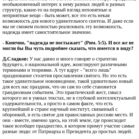
необыкновенный интерес к нему разных людей и разных
структур, какие-то на первый взгляд непонятные и
неприятные вещи - быть может, все это есть некая
возможность для нового удивительного синтеза. И даже если
мы не сможем полностью реализовать эту возможность,
надежда имеет самостоятельное значение.
-
Конечно, "надежда не постыжает" (Рим. 5:5). И все же не
могли бы Вы чуть подробнее сказать, что имеется в виду?
Д.Сладков:
У нас давно и много говорят о стратегии
будущего, о национальной идее, жонглируют различными
терминами и теориями. А тут вдруг - "всего лишь"
празднование столетия прославления святого. Но это есть
такое удивительное нововведение, такой удивительно новый
для всех нас праздник, что он сам по себе становится
грандиозным событием. Это практический жест, смысл
которого не в умных текстах, не в глубокой интеллектуальной
содержательности, а просто в самом факте, что есть
крупнейший в стране научный институт, связанный с
оборонкой, и есть святое для православных россиян место. И
они - вместе, именно здесь, на этой земле, где происходит
такое всеобщее празднество, в котором примут участие самые
разные люди: от Патриарха и Президента до простых людей.