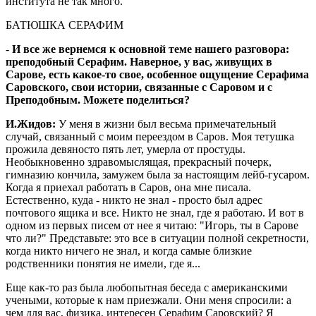
института не так много.
БАТЮШКА СЕРАФИМ
-
И все же вернемся к основной теме нашего разговора:
преподобный Серафим. Наверное, у вас, живущих в
Сарове, есть какое-то свое, особенное ощущение Серафима
Саровского, свои истории, связанные с Саровом и с
Преподобным. Можете поделиться?
И.Жидов:
У меня в жизни был весьма примечательный
случай, связанный с моим переездом в Саров. Моя тетушка
прожила девяносто пять лет, умерла от простуды.
Необыкновенно здравомыслящая, прекрасный почерк,
гимназию кончила, замужем была за настоящим лейб-гусаром.
Когда я приехал работать в Саров, она мне писала.
Естественно, куда - никто не знал - просто был адрес
почтового ящика и все. Никто не знал, где я работаю. И вот в
одном из первых писем от нее я читаю: "Игорь, ты в Сарове
что ли?" Представьте: это все в ситуации полной секретности,
когда никто ничего не знал, и когда самые близкие
родственники понятия не имели, где я...
Еще как-то раз была любопытная беседа с американскими
учеными, которые к нам приезжали. Они меня спросили: а
чем для вас, физика, интересен Серафим Саровский? Я