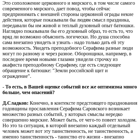
Это соположение церковного и мирского, в том числе самого
современного мирского, дает повод, чтобы сейчас
предпринимать с внешней стороны церковной ограды некие
действия, которые показывали бы людям смысл праздника,
передавали бы им живой и теплый духовный опыт батюшки.
Наглядно показывали бы его духовный образ, то есть то, что
вряд ли возможно объяснить логически. Но душа способна
сама внезапно увидеть и узнать - надо только дать ей эту
возможность. Увидеть преподобного Серафима разные люди
могут по разному и через разное. Оборонщики, например, в
последнее время новыми глазами увидели строчку из
акафиста преподобному Серафиму, где есть следующее
обращение к батюшке: "Земли российской щит и
ограждение".
-
То есть, в Вашей оценке событий все же оптимизма много
больше, чем опасений?
Д.Сладков:
Конечно, в контексте предстоящего празднования
годовщины прославления Серафима Саровского возникает
множество разных событий, у которых смыслы нередко
совершенно мирские. Может быть, от чего-то повеет холодом.
Но это та ситуация, в которой внезапно каждый отдельный
человек может вот эту таинственность, не таинственность, а
именно таинственность - таинство его жизни - внезапно