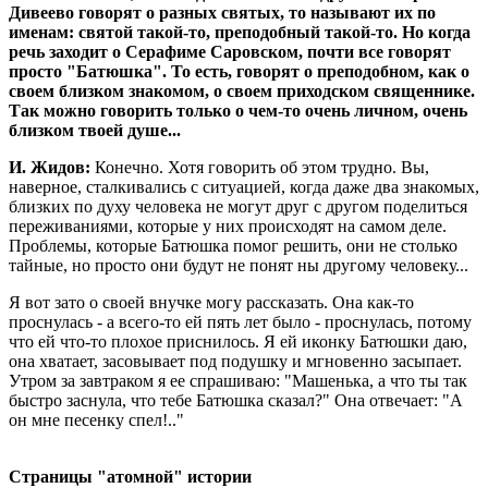
Дивеево говорят о разных святых, то называют их по
именам: святой такой-то, преподобный такой-то. Но когда
речь заходит о Серафиме Саровском, почти все говорят
просто "Батюшка". То есть, говорят о преподобном, как о
своем близком знакомом, о своем приходском священнике.
Так можно говорить только о чем-то очень личном, очень
близком твоей душе...
И. Жидов:
Конечно. Хотя говорить об этом трудно. Вы,
наверное, сталкивались с ситуацией, когда даже два знакомых,
близких по духу человека не могут друг с другом поделиться
переживаниями, которые у них происходят на самом деле.
Проблемы, которые Батюшка помог решить, они не столько
тайные, но просто они будут не понят ны другому человеку...
Я вот зато о своей внучке могу рассказать. Она как-то
проснулась - а всего-то ей пять лет было - проснулась, потому
что ей что-то плохое приснилось. Я ей иконку Батюшки даю,
она хватает, засовывает под подушку и мгновенно засыпает.
Утром за завтраком я ее спрашиваю: "Машенька, а что ты так
быстро заснула, что тебе Батюшка сказал?" Она отвечает: "А
он мне песенку спел!.."
Страницы "атомной" истории