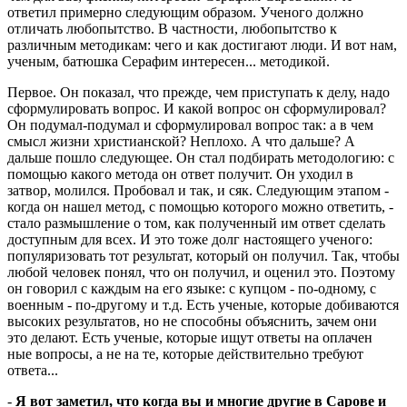
ответил примерно следующим образом. Ученого должно
отличать любопытство. В частности, любопытство к
различным методикам: чего и как достигают люди. И вот нам,
ученым, батюшка Серафим интересен... методикой.
Первое. Он показал, что прежде, чем приступать к делу, надо
сформулировать вопрос. И какой вопрос он сформулировал?
Он подумал-подумал и сформулировал вопрос так: а в чем
смысл жизни христианской? Неплохо. А что дальше? А
дальше пошло следующее. Он стал подбирать методологию: с
помощью какого метода он ответ получит. Он уходил в
затвор, молился. Пробовал и так, и сяк. Следующим этапом -
когда он нашел метод, с помощью которого можно ответить, -
стало размышление о том, как полученный им ответ сделать
доступным для всех. И это тоже долг настоящего ученого:
популяризовать тот результат, который он получил. Так, чтобы
любой человек понял, что он получил, и оценил это. Поэтому
он говорил с каждым на его языке: с купцом - по-одному, с
военным - по-другому и т.д. Есть ученые, которые добиваются
высоких результатов, но не способны объяснить, зачем они
это делают. Есть ученые, которые ищут ответы на оплачен
ные вопросы, а не на те, которые действительно требуют
ответа...
-
Я вот заметил, что когда вы и многие другие в Сарове и