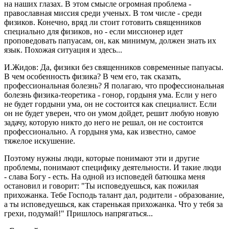
на наших глазах. В этом смысле огромная проблема -
православная миссия среди ученых. В том числе - среди
физиков. Конечно, вряд ли стоит готовить священников
специально для физиков, но - если миссионер идет
проповедовать папуасам, он, как минимум, должен знать их
язык. Похожая ситуация и здесь...
И.Жидов: Да, физики без священников современные папуасы.
В чем особенность физика? В чем его, так сказать,
профессиональная болезнь? Я полагаю, что профессиональная
болезнь физика-теоретика - гонор, гордыня ума. Если у него
не будет гордыни ума, он не состоится как специалист. Если
он не будет уверен, что он умом дойдет, решит любую новую
задачу, которую никто до него не решал, он не состоится
профессионально. А гордыня ума, как известно, самое
тяжелое искушение.
Поэтому нужны люди, которые понимают эти и другие
проблемы, понимают специфику деятельности. И такие люди
- слава Богу - есть. На одной из исповедей батюшка меня
остановил и говорит: "Ты исповедуешься, как пожилая
прихожанка. Тебе Господь талант дал, родители - образование,
а ты исповедуешься, как старенькая прихожанка. Что у тебя за
грехи, подумай!" Пришлось напрягаться...