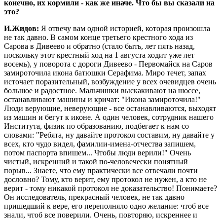
конечно, их кормили - как же иначе. Что бы вы сказали на
это?
И.Жидов:
Я отвечу вам одной историей, которая произошла
не так давно. В самом конце третьего крестного хода из
Сарова в Дивеево и обратно (стало быть, лет пять назад,
поскольку этот крестный ход на 1 августа ходит уже лет
восемь), у поворота с дороги Дивеево - Первомайск на Саров
замироточила икона батюшки Серафима. Миро течет, запах
источает поразительный, возбуждение у всех очевидцев очень
большое и радостное. Мальчишки выскакивают на шоссе,
останавливают машины и кричат: "Икона замироточила!"
Люди верующие, неверующие - все останавливаются, выходят
из машин и бегут к иконе. А один человек, сотрудник нашего
Института, физик по образованию, подбегает к нам со
словами: "Ребята, ну давайте протокол составим, ну давайте у
всех, кто чудо видел, фамилии-имена-отчества запишем,
потом паспорта впишем... Чтобы люди верили!" Очень
чистый, искренний и такой по-человечески понятный
порыв... Знаете, что ему практически все отвечали почти
дословно? Тому, кто верит, ему протокол не нужен, а кто не
верит - тому никакой протокол не доказательство! Понимаете?
Он исследователь, прекрасный человек, не так давно
пришедший к вере, его переполняло одно желание: чтоб все
знали, чтоб все поверили. Очень, повторяю, искреннее и