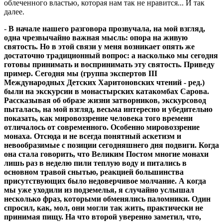
облеченного властью, которая нам так не нравится... И так
далее.
-
В начале нашего разговора прозвучала, на мой взгляд,
одна чрезвычайно важная мысль: опора на живую
святость. Но в этой связи у меня возникает опять же
достаточно традиционный вопрос: а насколько мы сегодня
готовы принимать и воспринимать эту святость. Приведу
пример. Сегодня мы (группа экспертов III
Международных Детских Харитоновских чтений - ред.)
были на экскурсии в монастырских катакомбах Сарова.
Рассказывая об образе жизни затворников, экскурсовод
пыталась, на мой взгляд, весьма интересно и убедительно
показать, как мировоззрение человека того времени
отличалось от современного. Особенно мировоззрение
монаха. Отсюда и не всегда понятный аскетизм и
невообразимые с позиции сегодняшнего дня подвиги. Когда
она стала говорить, что Великим Постом многие монахи
лишь раз в неделю пили теплую воду и питались в
основном травой снытью, реакцией большинства
присутствующих было недоверчивое молчание. А когда
мы уже уходили из подземелья, я случайно услышал
несколько фраз, которыми обменялись паломники. Один
спросил, как, мол, они могли так жить, практически не
принимая пищу. На что второй уверенно заметил, что,