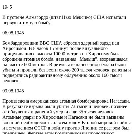
1945
В пустыне Алмагордо (штат Нью-Мексико) США испытали
первую атомную бомбу.
06.08.1945
Бомбардировщик ВВС США сбросил ядерный заряд над
Хиросимой. В 8 часов 15 минут после визуального
прицеливания с высоты 10000 метров на Хиросиму была
сброшена атомная бомба, названная "Малыш", взорвавшаяся
на высоте 600 метров. В результате нанесенного удара были
убиты и пропали без вести около 200 тысяч человек, ранены и
подверглись радиоактивному облучению около 160 тысяч
человек.
09.08.1945
Произведена американская атомная бомбардировка Нагасаки.
В результате взрыва были убиты 73 тысячи человек, позднее
от облучения и ранений умерли еще 35 тысяч человек.
Атомные удары по Хиросиме и Нагасаки не были вызваны
военной необходимостью: всем ходом Второй мировой войны
и вступлением СССР в войну против Японии ее разгром был
предрешен. Жертвы этой бомбардировки продолжают