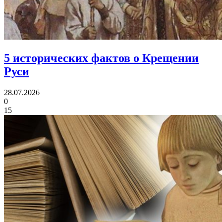
5 исторических фактов
о Крещении
Руси
28.07.2026
0
15