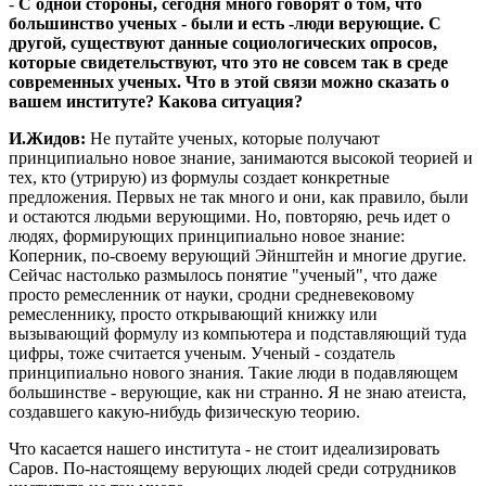
-
С одной стороны, сегодня много говорят о том, что
большинство ученых - были и есть -люди верующие. С
другой, существуют данные социологических опросов,
которые свидетельствуют, что это не совсем так в среде
современных ученых. Что в этой связи можно сказать о
вашем институте? Какова ситуация?
И.Жидов:
Не путайте ученых, которые получают
принципиально новое знание, занимаются высокой теорией и
тех, кто (утрирую) из формулы создает конкретные
предложения. Первых не так много и они, как правило, были
и остаются людьми верующими. Но, повторяю, речь идет о
людях, формирующих принципиально новое знание:
Коперник, по-своему верующий Эйнштейн и многие другие.
Сейчас настолько размылось понятие "ученый", что даже
просто ремесленник от науки, сродни средневековому
ремесленнику, просто открывающий книжку или
вызывающий формулу из компьютера и подставляющий туда
цифры, тоже считается ученым. Ученый - создатель
принципиально нового знания. Такие люди в подавляющем
большинстве - верующие, как ни странно. Я не знаю атеиста,
создавшего какую-нибудь физическую теорию.
Что касается нашего института - не стоит идеализировать
Саров. По-настоящему верующих людей среди сотрудников