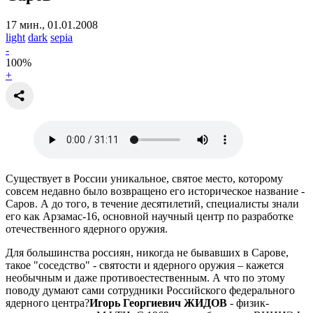
17 мин., 01.01.2008
light
dark
sepia
-
100
%
+
Существует в России уникальное, святое место, которому
совсем недавно было возвращено его историческое название -
Саров. А до того, в течение десятилетий, специалисты знали
его как Арзамас-16, основной научный центр по разработке
отечественного ядерного оружия.
Для большинства россиян, никогда не бывавших в Сарове,
такое "соседство" - святости и ядерного оружия – кажется
необычным и даже противоестественным. А что по этому
поводу думают сами сотрудники Российского федерального
ядерного центра?
Игорь Георгиевич ЖИДОВ
- физик-