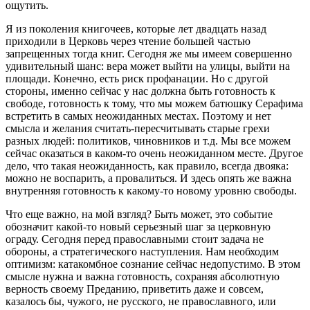
ощутить.
Я из поколения книгочеев, которые лет двадцать назад
приходили в Церковь через чтение большей частью
запрещенных тогда книг. Сегодня же мы имеем совершенно
удивительный шанс: вера может выйти на улицы, выйти на
площади. Конечно, есть риск профанации. Но с другой
стороны, именно сейчас у нас должна быть готовность к
свободе, готовность к тому, что мы можем батюшку Серафима
встретить в самых неожиданных местах. Поэтому и нет
смысла и желания считать-пересчитывать старые грехи
разных людей: политиков, чиновников и т.д. Мы все можем
сейчас оказаться в каком-то очень неожиданном месте. Другое
дело, что такая неожиданность, как правило, всегда двояка:
можно не воспарить, а провалиться. И здесь опять же важна
внутренняя готовность к какому-то новому уровню свободы.
Что еще важно, на мой взгляд? Быть может, это событие
обозначит какой-то новый серьезный шаг за церковную
ограду. Сегодня перед православными стоит задача не
обороны, а стратегического наступления. Нам необходим
оптимизм: катакомбное сознание сейчас недопустимо. В этом
смысле нужна и важна готовность, сохраняя абсолютную
верность своему Преданию, приветить даже и совсем,
казалось бы, чужого, не русского, не православного, или