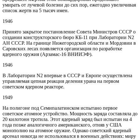
умирать от лучевой болезни до сих пор, ежегодно увеличивая
список жертв на 5 тысяч имен.
1946
Принято закрытое постановление Совета Министров СССР о
создании конструкторского бюро КБ-11 при Лаборатории N2
АН СССР. На границе Нижегородской области и Мордовии в
Саровских лесах появляется организация по разработке
ядерного оружия (Арзамас-16 ВНИИЭФ).
1946
В Лаборатории N2 впервые в СССР и Европе осуществлена
управляемая цепная реакция деления урана на первом
советском ядерном реакторе.
1949
На полигоне под Семипалатинском испытано первое
советское атомное устройство. Мощность заряда составляла до
20 килотонн тротила. Этот ядерный заряд был испытан на 4
года позже аналогичного американского, отняв у США
монополию на атомное оружие. Однако советский ядерный
арсенал никогда не использовался в военных действиях: миру