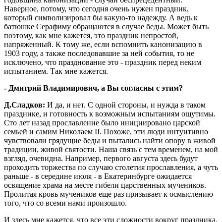
Наверное, потому, что сегодня очень нужен праздник,
который символизировал бы какую-то надежду. А ведь к
батюшке Серафиму обращаются в случае беды. Может быть
поэтому, как мне кажется, это праздник непростой,
напряженный. К тому же, если вспомнить канонизацию в
1903 году, а также последовавшие за ней события, то не
исключено, что празднование это - праздник перед неким
испытанием. Так мне кажется.
- Дмитрий Владимирович, а Вы согласны с этим?
Д.Сладков:
И да, и нет. С одной стороны, и нужда в таком
празднике, и готовность к возможным испытаниям ощутимы.
Сто лет назад прославление было инициировано царской
семьей и самим Николаем II. Похоже, эти люди интуитивно
чувствовали грядущие беды и пытались найти опору в живой
традиции, живой святости. Наша связь с тем временем, на мой
взгляд, очевидна. Например, первого августа здесь будут
проходить торжества по случаю столетия прославления, а чуть
раньше - в середине июля - в Екатеринбурге ожидается
освящение храма на месте гибели царственных мучеников.
Пролитая кровь мучеников еще раз призывает к осмыслению
того, что со всеми нами произошло.
И здесь мне кажется, что все эти сложности вокруг праздника,