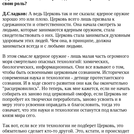
свою роль?
Д.Сладков:
А ведь Церковь так и не сказала: ядерное оружие
хорошо это или плохо. Церковь всего лишь призвала к
сдержанности и ответственности. Она начала смотреть за
людьми, которые занимаются ядерным оружием, стала
свидетельствовать о них. Церковь стала заниматься духовным
здоровьем этих людей. Чем она, в принципе, должна
заниматься всегда и с любыми людьми.
В этом смысле ядерное оружие - лишь малая часть огромного
моря смертельно опасных технологий: химических,
биологических, информационных. Они все взывают о том,
чтобы быть освоенными церковным сознанием. Исторически
современная наука и технологии - детище протестантского
сознания. И в ходе своего развития они как бы окончательно
"расцерковились". Но теперь, как мне кажется, если не начать
собирать их заново под церковный омофор, если Церковь не
попробует их творчески переработать, заново усвоить и в
меру этого усвоения оправдать и благословить, тогда это
означает, что эти науки и технологии останутся под властью
князя мира сего.
Так вот, если все эти технологии не подберет Церковь, это
обязательно сделает кто-то другой. Это, кстати, и происходит