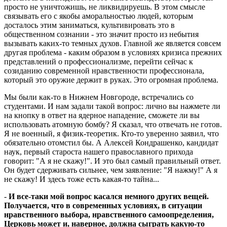
просто не уничтожишь, не ликвидируешь. В этом смысле
связывать его с якобы аморальностью людей, которым
досталось этим заниматься, культивировать это в
общественном сознании - это значит просто из небытия
вызывать каких-то темных духов. Главной же является совсем
другая проблема - каким образом в условиях кризиса прежних
представлений о профессионализме, перейти сейчас к
созиданию современной нравственности профессионала,
который это оружие держит в руках. Это огромная проблема.
Мы были как-то в Нижнем Новгороде, встречались со
студентами. И нам задали такой вопрос: лично вы нажмете ли
на кнопку в ответ на ядерное нападение, сможете ли вы
использовать атомную бомбу? Я сказал, что отвечать не готов.
Я не военный, я физик-теоретик. Кто-то уверенно заявил, что
обязательно отомстил бы. А Алексей Кондрашенко, кандидат
наук, первый староста нашего православного прихода
говорит: "А я не скажу!". И это был самый правильный ответ.
Он будет сдерживать сильнее, чем заявление: "Я нажму!" А я
не скажу! И здесь тоже есть какая-то тайна...
-
И все-таки мой вопрос касался немного других вещей.
Получается, что в современных условиях, в ситуации
нравственного выбора, нравственного самоопределения,
Церковь может и, наверное, должна сыграть какую-то