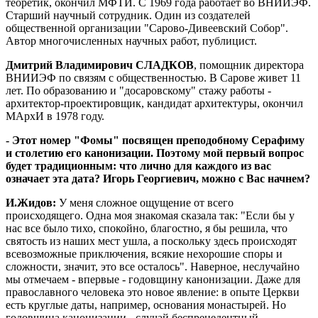
теоретик, окончил МФТИ. С 1969 года работает во ВНИИЭФ.
Старший научный сотрудник. Один из создателей
общественной организации "Сарово-Дивеевский Собор".
Автор многочисленных научных работ, публицист.
Дмитрий Владимирович СЛАДКОВ
, помощник директора
ВНИИЭФ по связям с общественностью. В Сарове живет 11
лет. По образованию и "досаровскому" стажу работы -
архитектор-проектировщик, кандидат архитектуры, окончил
МАрхИ в 1978 году.
- Этот номер "Фомы" посвящен преподобному Серафиму
и столетию его канонизации. Поэтому мой первый вопрос
будет традиционным: что лично для каждого из вас
означает эта дата? Игорь Георгиевич, можно с Вас начнем?
И.Жидов:
У меня сложное ощущение от всего
происходящего. Одна моя знакомая сказала так: "Если бы у
нас все было тихо, спокойно, благостно, я бы решила, что
святость из наших мест ушла, а поскольку здесь происходят
всевозможные приключения, всякие нехорошие споры и
сложности, значит, это все осталось". Наверное, неслучайно
мы отмечаем - впервые - годовщину канонизации. Даже для
православного человека это новое явление: в опыте Церкви
есть круглые даты, например, основания монастырей. Но
годовщина канонизации - случай беспрецедентный.