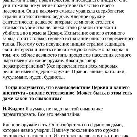
уничтожила искушение пожертвовать частью своего
населения. Она в каком-то смысле уравняла сверхбогатые
страны и относительно бедные. Ядерное оружие
фантастически дешевое: впервые за многие столетия
стоимость убийства человека стало равной стоимости
убийства во времена Цезаря. Испытание одного атомного
заряда стоит столько, сколько испытание одного современного
танка. Поэтому есть искушение нищим странам защищать
свои интересы и иметь свою атомную бомбу. Но парадокс в
том, что сейчас девяносто пять процентов населения земного
шара имеют атомное оружие. Какой договор
нераспространения? Уже представители всех мировых
религий имеют ядерное оружие. Православные, католики,
мусульмане, иудеи, буддисты.
-
Тогда получается, что взаимодействие Церкви и вашего
института - вполне естественное. Может быть, в этом есть
даже какой-то символизм?
И.Жидов:
Я думаю, не надо на этой символике
паразитировать. Все это некая тайна.
Ядерное оружие есть. Оно изобретено и создано людьми,
которые давно умерли. Нашему поколению это оружие
досталось в наследство. И это такое наследство, которое так