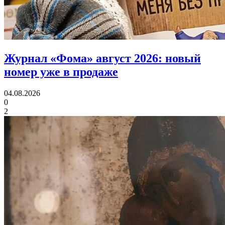
Журнал «Фома» август 2026:
новый
номер уже в продаже
04.08.2026
0
2