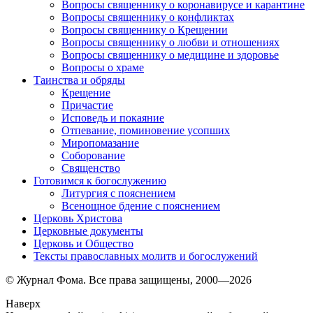
Вопросы священнику о коронавирусе и карантине
Вопросы священнику о конфликтах
Вопросы священнику о Крещении
Вопросы священнику о любви и отношениях
Вопросы священнику о медицине и здоровье
Вопросы о храме
Таинства и обряды
Крещение
Причастие
Исповедь и покаяние
Отпевание, поминовение усопших
Миропомазание
Соборование
Священство
Готовимся к богослужению
Литургия с пояснением
Всенощное бдение с пояснением
Церковь Христова
Церковные документы
Церковь и Общество
Тексты православных молитв и богослужений
© Журнал Фома. Все права защищены, 2000—2026
Наверх