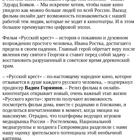
Эдуард Бояков. – Мы искренне хотим, чтобы наше кино
увидело как можно больше людей по всей России. Выход
фильма онлайн дает возможность познакомиться с нашей
работой тем людям, которые не ходят в кинотеатры. И в этом
большое преимущество цифровой эпохи.
Фильм «Русский крест» – история о покаянии и духовном
возрождении простого человека, Ивана Ростка, достигшего
предела в своем падении. Главный герой обретает веру после
явления ему святого Георгия и ставит перед собой задачу –
восстановить разрушенный в советское время деревенский
храм.
– «Русский крест» – по-настоящему народное кино, которое
отзывается в душе каждого русского человека, – подчеркнул
продюсер
Вадим Горяинов
. – Релиз фильма в онлайн-
кинотеатрах открывает новый, очень важный этап жизни
«Русского креста»: зрители получают возможность
посмотреть фильм дома, вместе с родными и близкими, и
поделиться впечатлениями в момент, когда эмоции на
максимуме. Отрадно, что платформы ведущих игроков
медиарынка России – Ростелекома, Национальной
медиагруппы и холдинга Газпроммедиа разделили с нами
нашу оценку зрительского потенциала этой необычной
картины.