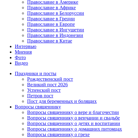
Православие в Америке
Православие в Африке
Православие в Белоруссии
Православие в Греции
Православие в Европе
Православие в Ингушетии
Православие в Индонезии
Православие в Китае
Интервью
Мнения
Фото
Видео
Праздники и посты
Рождественский пост
Великий пост 2026
Успенский пост
Петров пост
Пост для беременных и болящих
Вопросы священнику
Вопросы священнику о вере и благочестии
Вопросы священнику о венчании и свадьбе
Вопросы священнику о детях и воспитании
Вопросы священнику о домашних питомцах
Вопросы священнику о грехе