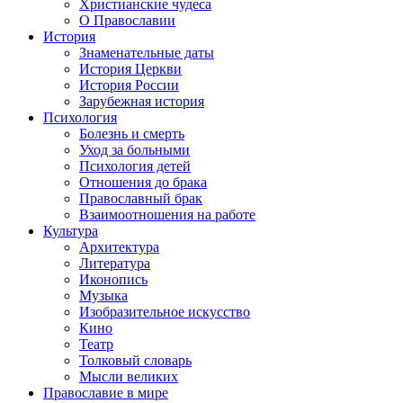
Христианские чудеса
О Православии
История
Знаменательные даты
История Церкви
История России
Зарубежная история
Психология
Болезнь и смерть
Уход за больными
Психология детей
Отношения до брака
Православный брак
Взаимоотношения на работе
Культура
Архитектура
Литература
Иконопись
Музыка
Изобразительное искусство
Кино
Театр
Толковый словарь
Мысли великих
Православие в мире