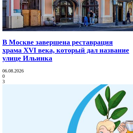
В Москве завершена реставрация
храма XVI века,
который дал название
улице Ильинка
06.08.2026
0
3