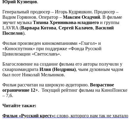
Юрий Кузнецов
.
Генеральный продюсер – Игорь Кудряшкин. Продюсер –
Вадим Горяинов. Оператор –
Максим Осадчий
. В фильме
звучит музыка
Тихона Хренникова-младшего
и группы
LAVRA (
Варвара Котова
,
Сергей Калачев
,
Василий
Поспелов
).
Фильм произведен кинокомпаниями «Глагол» и
«Киноспутник» при поддержке «Фонда Русской
Цивилизации «Светославъ».
Благословение на создание фильма его авторы получили у
схиархимандрита
Илия (Ноздрина)
, чьим духовным чадом
был поэт Николай Мельников.
Фильм рассчитан на широкую аудиторию.
Возрастное
ограничение 12+
. Текущий рейтинг фильма на КиноПоиске
– 7,6.
Читайте также:
Фильм «Русский крест»:
слово, которого нам так не хватало