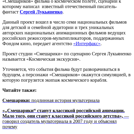
«Смешариков» фильма о космическом полете, сценарий к
которому написал известный отечественный писатель-
фантаст
Сергей Лукьяненко
.
Данный проект вошел в число семи национальных фильмов
для детской и семейной аудитории и трех уникальных
авторских национальных анимационных фильмов ведущих
российских режиссеров-мультипликаторов, поддержанных
Фондом кино, передает агентство
«Интерфакс»
.
Проект студии «Смешарики» по сценарию Сергея Лукьяненко
называется «Космическая экскурсия».
Уточняется, что события фильма будут разворачиваться в
будущем, а персонажи «Смешариков» окажутся симуляцией, в
которую погрузится экипаж космического корабля.
Читайте также:
Смешарики:
подлинная история мультсериала
«„Смешарики“ станут классикой российской анимации.
Мало того, они станут классикой российского детства»,
—
говорил создатель мультсериала в 2007 году и объяснял
почему