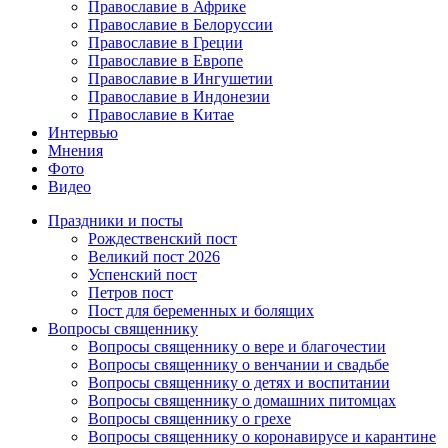
Православие в Африке
Православие в Белоруссии
Православие в Греции
Православие в Европе
Православие в Ингушетии
Православие в Индонезии
Православие в Китае
Интервью
Мнения
Фото
Видео
Праздники и посты
Рождественский пост
Великий пост 2026
Успенский пост
Петров пост
Пост для беременных и болящих
Вопросы священнику
Вопросы священнику о вере и благочестии
Вопросы священнику о венчании и свадьбе
Вопросы священнику о детях и воспитании
Вопросы священнику о домашних питомцах
Вопросы священнику о грехе
Вопросы священнику о коронавирусе и карантине