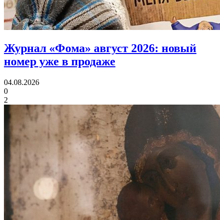
Журнал «Фома» август 2026:
новый
номер уже в продаже
04.08.2026
0
2