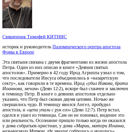
Священник Тимофей КИТНИС
историк и руководитель
Паломнического центра апостола
Фомы в Европе
Эта святыня связана с двумя фрагментами из жизни апостола
Петра. Один из них описан в книге «Деяния святых
апостолов». Примерно в 42 году Ирод Агриппа узнал о том,
что последователи Иисуса объединились в «назаретскую
секту», как говорили в те времена. Ирод
«убил Иакова, брата
Иоаннова, мечом»
(Деян 12:2), вскоре был схвачен и заключен
в темницу Петр. В книге о деяниях апостолов отдельно
указано, что Петр был скован двумя цепями. Ночью же
свершилось чудо. В темницу явился Ангел, пробудил
апостола, и
«цепи упали с рук его»
(Деян 12:7). Петр встал,
оделся и ушел из темницы. Сам он не понимал, видение это
или реальность. Осознание пришло только когда он оказался
у дома собратьев-христиан, у дома
«Марии, матери Иоанна,
называемого Марком, где многие собрались и молились»