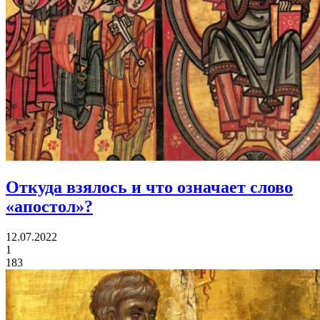
Откуда взялось и что означает
слово
«апостол»?
12.07.2022
1
183