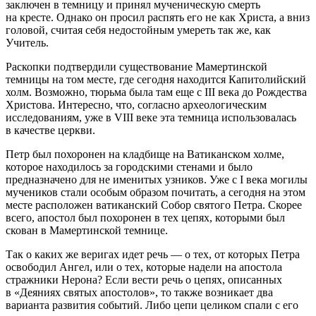
заключен в темницу и принял мученическую смерть
на кресте. Однако он просил распять его не как Христа, а вниз
головой, считая себя недостойным умереть так же, как
Учитель.
Раскопки подтвердили существование Мамертинской
темницы на том месте, где сегодня находится Капитолийский
холм. Возможно, тюрьма была там еще с III века до Рождества
Христова. Интересно, что, согласно археологическим
исследованиям, уже в VIII веке эта темница использовалась
в качестве церкви.
Петр был похоронен на кладбище на Ватиканском холме,
которое находилось за городскими стенами и было
предназначено для не именитых узников. Уже с I века могилы
мучеников стали особым образом почитать, а сегодня на этом
месте расположен ватиканский Собор святого Петра. Скорее
всего, апостол был похоронен в тех цепях, которыми был
скован в Мамертинской темнице.
Так о каких же веригах идет речь — о тех, от которых Петра
освободил Ангел, или о тех, которые надели на апостола
стражники Нерона? Если вести речь о цепях, описанных
в «Деяниях святых апостолов», то также возникает два
варианта развития событий. Либо цепи целиком спали с его