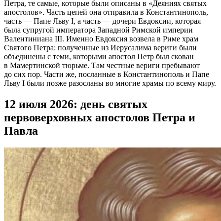
Петра, те самые, которые были описаны в «Деяниях святых
апостолов». Часть цепей она отправила в Константинополь,
часть — Папе Льву I, а часть — дочери Евдоксии, которая
была супругой императора Западной Римской империи
Валентиниана III. Именно Евдоксия возвела в Риме храм
Святого Петра: полученные из Иерусалима вериги были
объединены с теми, которыми апостол Петр был скован
в Мамертинской тюрьме. Там честные вериги пребывают
до сих пор. Части же, посланные в Константинополь и Папе
Льву I были позже разосланы во многие храмы по всему миру.
12 июля 2026: день святых
первоверховных апостолов Петра и
Павла