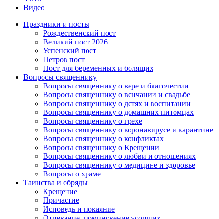
Видео
Праздники и посты
Рождественский пост
Великий пост 2026
Успенский пост
Петров пост
Пост для беременных и болящих
Вопросы священнику
Вопросы священнику о вере и благочестии
Вопросы священнику о венчании и свадьбе
Вопросы священнику о детях и воспитании
Вопросы священнику о домашних питомцах
Вопросы священнику о грехе
Вопросы священнику о коронавирусе и карантине
Вопросы священнику о конфликтах
Вопросы священнику о Крещении
Вопросы священнику о любви и отношениях
Вопросы священнику о медицине и здоровье
Вопросы о храме
Таинства и обряды
Крещение
Причастие
Исповедь и покаяние
Отпевание, поминовение усопших