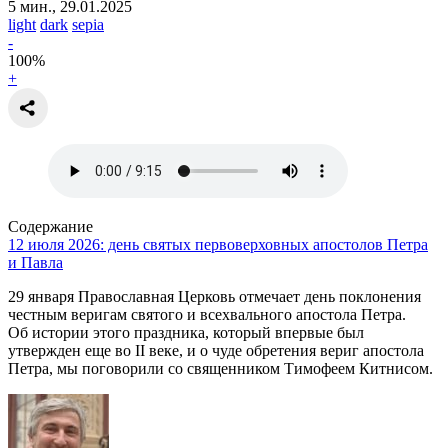
5 мин., 29.01.2025
light
dark
sepia
-
100
%
+
Содержание
12 июля 2026: день святых первоверховных апостолов Петра
и Павла
29 января Православная Церковь отмечает день поклонения
честным веригам святого и всехвального апостола Петра.
Об истории этого праздника, который впервые был
утвержден еще во II веке, и о чуде обретения вериг апостола
Петра, мы поговорили со священником Тимофеем Китнисом.