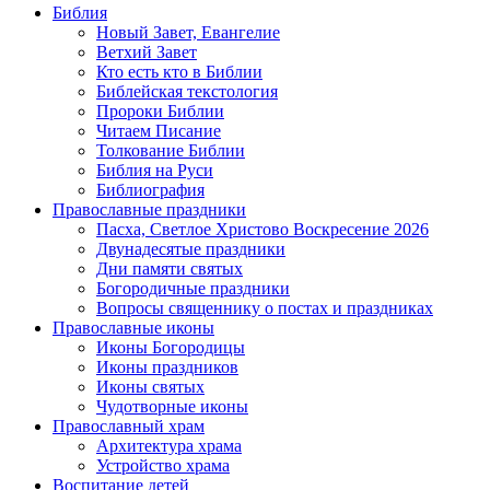
Библия
Новый Завет, Евангелие
Ветхий Завет
Кто есть кто в Библии
Библейская текстология
Пророки Библии
Читаем Писание
Толкование Библии
Библия на Руси
Библиография
Православные праздники
Пасха, Светлое Христово Воскресение 2026
Двунадесятые праздники
Дни памяти святых
Богородичные праздники
Вопросы священнику о постах и праздниках
Православные иконы
Иконы Богородицы
Иконы праздников
Иконы святых
Чудотворные иконы
Православный храм
Архитектура храма
Устройство храма
Воспитание детей