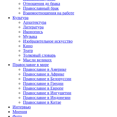
Отношения до брака
Православный брак
Взаимоотношения на работе
Культура
Архитектура
Литература
Иконопись
Музыка
Изобразительное искусство
Кино
Театр
Толковый словарь
Мысли великих
Православие в мире
Православие в Америке
Православие в Африке
Православие в Белоруссии
Православие в Греции
Православие в Европе
Православие в Ингушетии
Православие в Индонезии
Православие в Китае
Интервью
Мнения
Фото