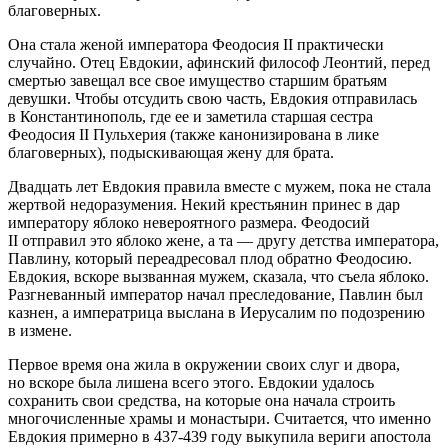
благоверных.
Она стала женой императора Феодосия II практически
случайно. Отец Евдокии, афинский философ Леонтий, перед
смертью завещал все свое имущество старшим братьям
девушки. Чтобы отсудить свою часть, Евдокия отправилась
в Константинополь, где ее и заметила старшая сестра
Феодосия II Пульхерия (также канонизирована в лике
благоверных), подыскивающая жену для брата.
Двадцать лет Евдокия правила вместе с мужем, пока не стала
жертвой недоразумения. Некий крестьянин принес в дар
императору яблоко невероятного размера. Феодосий
II отправил это яблоко жене, а та — другу детства императора,
Павлину, который переадресовал плод обратно Феодосию.
Евдокия, вскоре вызванная мужем, сказала, что съела яблоко.
Разгневанный император начал преследование, Павлин был
казнен, а императрица выслана в Иерусалим по подозрению
в измене.
Первое время она жила в окружении своих слуг и двора,
но вскоре была лишена всего этого. Евдокии удалось
сохранить свои средства, на которые она начала строить
многочисленные храмы и монастыри. Считается, что именно
Евдокия примерно в 437-439 году выкупила вериги апостола