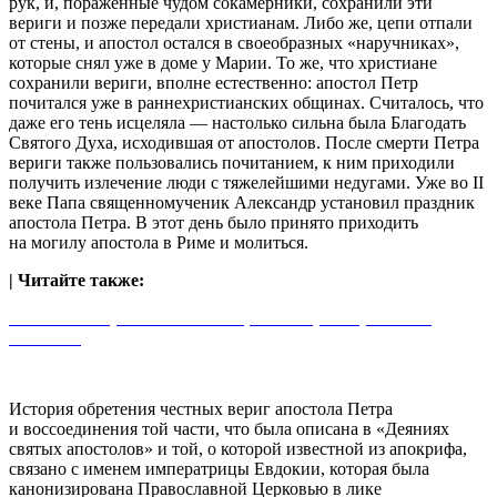
рук, и, пораженные чудом сокамерники, сохранили эти
вериги и позже передали христианам. Либо же, цепи отпали
от стены, и апостол остался в своеобразных «наручниках»,
которые снял уже в доме у Марии. То же, что христиане
сохранили вериги, вполне естественно: апостол Петр
почитался уже в раннехристианских общинах. Считалось, что
даже его тень исцеляла — настолько сильна была Благодать
Святого Духа, исходившая от апостолов. После смерти Петра
вериги также пользовались почитанием, к ним приходили
получить излечение люди с тяжелейшими недугами. Уже во II
веке Папа священномученик Александр установил праздник
апостола Петра. В этот день было принято приходить
на могилу апостола в Риме и молиться.
| Читайте также:
Апостол Петр. Каким он был, этот Первоверховный
апостол?
История обретения честных вериг апостола Петра
и воссоединения той части, что была описана в «Деяниях
святых апостолов» и той, о которой известной из апокрифа,
связано с именем императрицы Евдокии, которая была
канонизирована Православной Церковью в лике