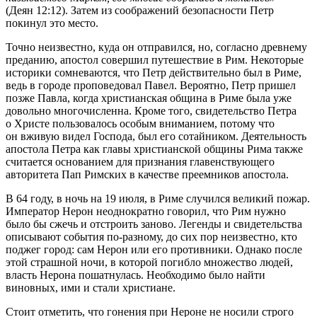
(Деян 12:12). Затем из соображений безопасности Петр
покинул это место.
Точно неизвестно, куда он отправился, но, согласно древнему
преданию, апостол совершил путешествие в Рим. Некоторые
историки сомневаются, что Петр действительно был в Риме,
ведь в городе проповедовал Павел. Вероятно, Петр пришел
позже Павла, когда христианская община в Риме была уже
довольно многочисленна. Кроме того, свидетельство Петра
о Христе пользовалось особым вниманием, потому что
он вживую видел Господа, был его сотайником. Деятельность
апостола Петра как главы христианской общины Рима также
считается основанием для признания главенствующего
авторитета Пап Римских в качестве преемников апостола.
В 64 году, в ночь на 19 июля, в Риме случился великий пожар.
Император Нерон неоднократно говорил, что Рим нужно
было бы сжечь и отстроить заново. Легенды и свидетельства
описывают события по-разному, до сих пор неизвестно, кто
поджег город: сам Нерон или его противники. Однако после
этой страшной ночи, в которой погибло множество людей,
власть Нерона пошатнулась. Необходимо было найти
виновных, ими и стали христиане.
Стоит отметить, что гонения при Нероне не носили строго