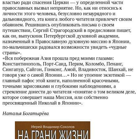
властью ради спасения Церкви — у определенной части
православных вызвал неприятие. Но, как ни относись к
личности этого человека, безусловно незаурядного и
дальновидного, эта книга любого читателя привлечет своим
обаянием. Решившись опубликовать письма о своем
путешествии, Сергий Страгородский в предисловии пишет,
как он, выпускник Петербургской духовной академии,
назначенный в Православную духовную миссию в Японии,
по-мальчишески радовался возможности увидеть «чудные
страны».
«Вся побережная Азия прошла пред моими глазами:
Константинополь, Порт-Саид, Перим, Коломбо, Пенанг,
Сингапур, Сайгон, Гонконг, Амой, Владивосток, Шанхай, не
говоря уже о самой Японии…» Но не упоение экзотикой —
главный пафос этой книги, наполненной красочными,
точными зарисовками и глубокими наблюдениями, а
стремление донести до читателя «понятие о том великом деле,
которое совершает наша Миссия, или собственно
преосвященный Николай в Японии».
Наталья Богатырёва