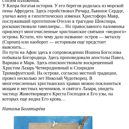
стилем изложения.
У Кипра богатая история. У его берегов родилась из морской
пены Афродита. Здесь геройствовал Ричард Львиное Сердце,
уличал жену в гипотетических изменах Христофоро Мавр,
послуживший прототипом Отелло в трагедии Шекспира,
роскошествовали тамплиеры… Но православного паломника
привлекут многочисленные христианские святыни «медного»
острова. Кстати, что чему дало название: остров — металлу
(Cuprum) или наоборот — историкам еще предстоит
выяснить…
По пути на Афон здесь в сопровождении Иоанна Богослова
побывала Богородица. Здесь проповедовали апостолы Павел,
Варнава и Марк. Здесь епископствовали воскрешенный
Христом Лазарь Четверодневный и Спиридон
Тримифунтский. На острове, согласно местной традиции,
провел несколько лет Николай Чудотворец. В
многочисленных христианских храмах можно поклониться
мощам и местных мучеников, и святого Лазаря, увидеть
частицу Животворящего Креста Господня и Его узы, на
которых еще видна Его кровь…
Наталья Богатырёва