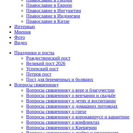
Православие в Европе
Православие в Ингушетии
Православие в Индонезии
Православие в Китае
Интервью
Мнения
Фото
Видео
Праздники и посты
Рождественский пост
Великий пост 2026
Успенский пост
Петров пост
Пост для беременных и болящих
Вопросы священнику
Вопросы священнику о вере и благочестии
Вопросы священнику о венчании и свадьбе
Вопросы священнику о детях и воспитании
Вопросы священнику о домашних питомцах
Вопросы священнику о грехе
Вопросы священнику о коронавирусе и карантине
Вопросы священнику о конфликтах
Вопросы священнику о Крещении
Вопросы священнику о любви и отношениях