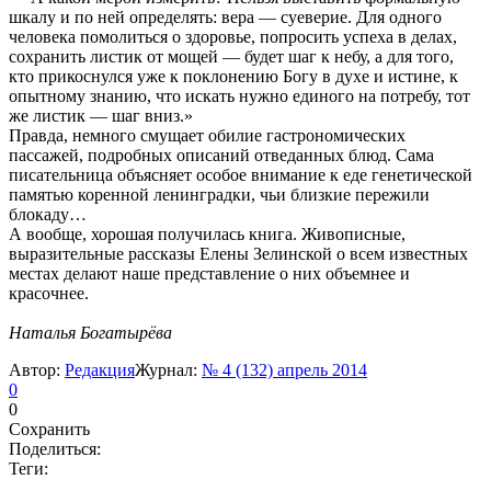
шкалу и по ней определять: вера — суеверие. Для одного
человека помолиться о здоровье, попросить успеха в делах,
сохранить листик от мощей — будет шаг к небу, а для того,
кто прикоснулся уже к поклонению Богу в духе и истине, к
опытному знанию, что искать нужно единого на потребу, тот
же листик — шаг вниз.»
Правда, немного смущает обилие гастрономических
пассажей, подробных описаний отведанных блюд. Сама
писательница объясняет особое внимание к еде генетической
памятью коренной ленинградки, чьи близкие пережили
блокаду…
А вообще, хорошая получилась книга. Живописные,
выразительные рассказы Елены Зелинской о всем известных
местах делают наше представление о них объемнее и
красочнее.
Наталья Богатырёва
Автор:
Редакция
Журнал:
№ 4 (132) апрель 2014
0
0
Сохранить
Поделиться:
Теги: