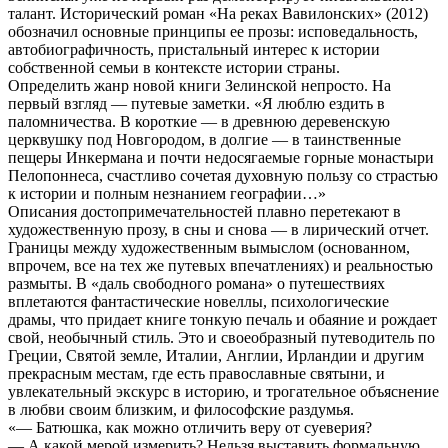
талант. Исторический роман «На реках Вавилонских» (2012)
обозначил основные принципы ее прозы: исповедальность,
автобиографичность, пристальный интерес к истории
собственной семьи в контексте истории страны.
Определить жанр новой книги Зелинской непросто. На
первый взгляд — путевые заметки. «Я люблю ездить в
паломничества. В короткие — в древнюю деревенскую
церквушку под Новгородом, в долгие — в таинственные
пещеры Инкермана и почти недосягаемые горные монастыри
Пелопоннеса, счастливо сочетая духовную пользу со страстью
к истории и полным незнанием географии…»
Описания достопримечательностей плавно перетекают в
художественную прозу, в сны и снова — в лирический отчет.
Границы между художественным вымыслом (основанном,
впрочем, все на тех же путевых впечатлениях) и реальностью
размыты. В «даль свободного романа» о путешествиях
вплетаются фантастические новеллы, психологические
драмы, что придает книге тонкую печаль и обаяние и рождает
свой, необычный стиль. Это и своеобразный путеводитель по
Греции, Святой земле, Италии, Англии, Ирландии и другим
прекрасным местам, где есть православные святыни, и
увлекательный экскурс в историю, и трогательное объяснение
в любви своим близким, и философские раздумья.
«— Батюшка, как можно отличить веру от суеверия?
— А какой мерой измерить? Нельзя выставить формальную