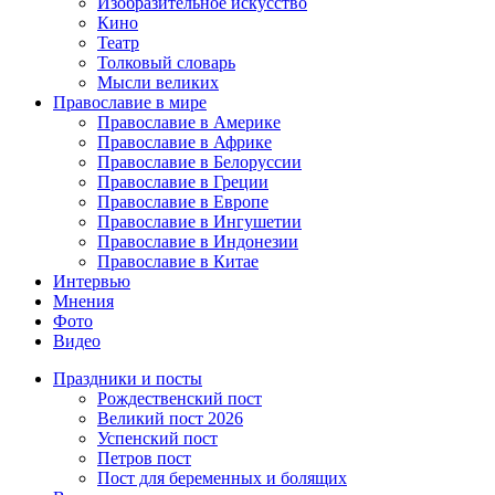
Изобразительное искусство
Кино
Театр
Толковый словарь
Мысли великих
Православие в мире
Православие в Америке
Православие в Африке
Православие в Белоруссии
Православие в Греции
Православие в Европе
Православие в Ингушетии
Православие в Индонезии
Православие в Китае
Интервью
Мнения
Фото
Видео
Праздники и посты
Рождественский пост
Великий пост 2026
Успенский пост
Петров пост
Пост для беременных и болящих