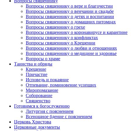
Вопросы священнику
Вопросы священнику о вере и благочестии
Вопросы священнику о венчании и свадьбе
Вопросы священнику о детях и воспитании
Вопросы священнику о домашних питомцах
Вопросы священнику о грехе
Вопросы священнику о коронавирусе и карантине
Вопросы священнику о конфликтах
Вопросы священнику о Крещении
Вопросы священнику о любви и отношениях
Вопросы священнику о медицине и здоровье
Вопросы о храме
Таинства и обряды
Крещение
Причастие
Исповедь и покаяние
Отпевание, поминовение усопших
Миропомазание
Соборование
Священство
Готовимся к богослужению
Литургия с пояснением
Всенощное бдение с пояснением
Церковь Христова
Церковные документы