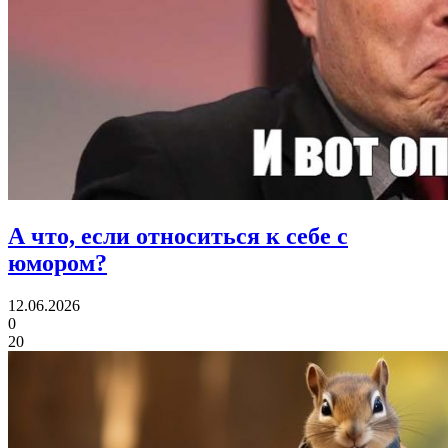
А что, если
относиться к себе с
юмором?
12.06.2026
0
20