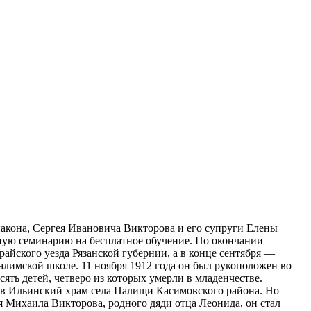
иакона, Сергея Ивановича Викторова и его супруги Елены
вную семинарию на бесплатное обучение. По окончании
айского уезда Рязанской губернии, а в конце сентября —
лимской школе. 11 ноября 1912 года он был рукоположен во
ять детей, четверо из которых умерли в младенчестве.
ь в Ильинский храм села Палищи Касимовского района. Но
ея Михаила Викторова, родного дяди отца Леонида, он стал