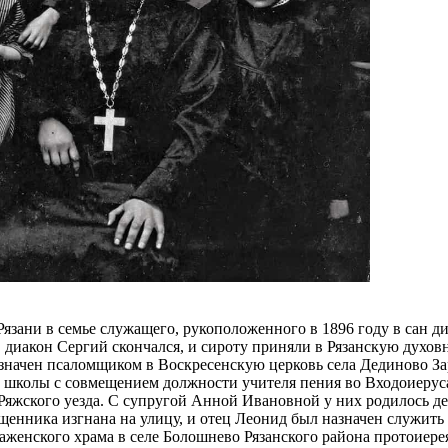
язани в семье служащего, рукоположенного в 1896 году в сан д
 диакон Сергий скончался, и сироту приняли в Рязанскую духо
азначен псаломщиком в Воскресенскую церковь села Дединово Зар
 школы с совмещением должности учителя пения во Входоиеруса
яжского уезда. С супругой Анной Ивановной у них родилось дес
ященника изгнана на улицу, и отец Леонид был назначен служит
браженского храма в селе Болошнево Рязанского района протоиер