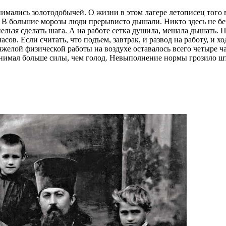
нимались золотодобычей. О жизни в этом лагере летописец того 
В большие морозы люди прерывисто дышали. Никто здесь не бегал
ьзя сделать шага. А на работе сетка душила, мешала дышать. По
сов. Если считать, что подъем, завтрак, и развод на работу, и х
тяжелой физической работы на воздухе оставалось всего четыре ч
 отнимал больше силы, чем голод. Невыполнение нормы грозило 