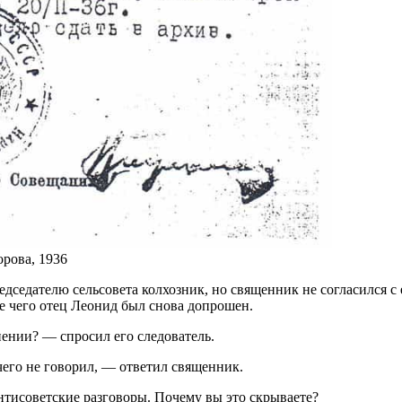
рова, 1936
дседателю сельсовета колхозник, но священник не согласился с е
е чего отец Леонид был снова допрошен.
ении? — спросил его следователь.
чего не говорил, — ответил священник.
антисоветские разговоры. Почему вы это скрываете?