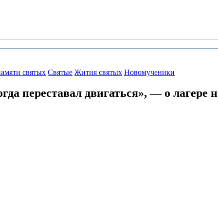
амяти святых
Святые
Жития святых
Новомученики
огда переставал двигаться»,
— о лагере 