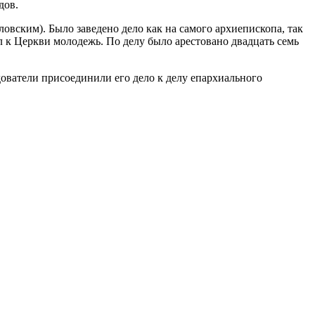
дов.
овским). Было заведено дело как на самого архиепископа, так
л к Церкви молодежь. По делу было арестовано двадцать семь
дователи присоединили его дело к делу епархиального