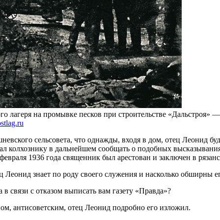
о лагеря на промывке песков при строительстве «Дальстроя» 
stlag.ru
невского сельсовета, что однажды, входя в дом, отец Леонид бу
овал колхознику в дальнейшем сообщать о подобных высказывани
 февраля 1936 года священник был арестован и заключен в рязан
ец Леонид знает по роду своего служения и насколько обширны ег
 в связи с отказом выписать вам газету «Правда»?
оном, антисоветским, отец Леонид подробно его изложил.