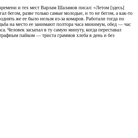
времени и тех мест Варлам Шаламов писал: «Летом [здесь]
 бегом, разве только самые молодые, и то не бегом, а как-то
днять же ее было нельзя из-за комаров. Работали тогда по
одьба на место ее занимают полтора часа минимум, обед — час
аса. Человек засыпал в ту самую минуту, когда переставал
штрафным пайком — триста граммов хлеба в день и без