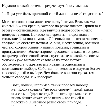
Недавно в какой-то телепередаче случайно услышал:
" - Пора уже быть причиной своей жизни, а не её следствием"
Мне эти слова показались очень глубокими. Ведь как мы
живем? А – как бревно, которое по речке плывет. Прибило к
берегу – остановилось. Крутануло в водовороте – легло
поперек течения. Понесло на перекаты – подставляет
скользкие бока под камни… Обычный план жизни человека -
следование обстоятельствам. А они, к сожалению, большей
частью, сформированы нашими грехами, грешками и
пристрастиями. Элементарное преодоление какого-то греха,
например собственной лени - пусть даже в какой-то совсем
мелочи - уже вырывает человека из этого потока
обстоятельств, открывая ему новые перспективы и
возможности выбора. Собственно, человек и задуман Богом -
как свободный в выборе. Чем больше в жизни греха, тем
меньше свободы. И - наоборот.
Вот у кошки, например, таких проблем вообще
нет. Кошка создана "по роду своему", такой, какая
она есть, и будет всегда. Ест, спит, просыпается и
вновь бежит искать себе пищу – все как ей и
положено. Животное равно своей природе.