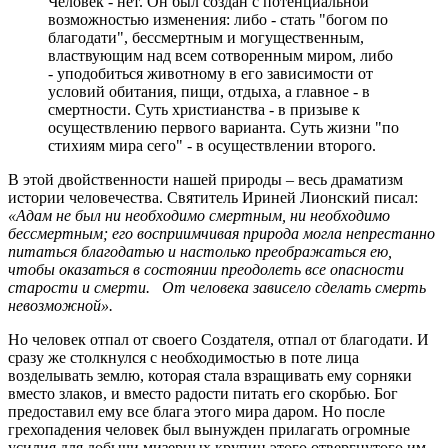
Человек - нет. Он был создан с потенциальной
возможностью изменения: либо - стать "богом по
благодати", бессмертным и могущественным,
властвующим над всем сотворенным миром, либо
- уподобиться животному в его зависимости от
условий обитания, пищи, отдыха, а главное - в
смертности. Суть христианства - в призыве к
осуществлению первого варианта. Суть жизни "по
стихиям мира сего" - в осуществлении второго.
В этой двойственности нашей природы – весь драматизм
истории человечества. Святитель Ириней Лионский писал:
«Адам не был ни необходимо смертным, ни необходимо
бессмертным; его восприимчивая природа могла непрестанно
питаться благодатью и настолько преображаться ею,
чтобы оказаться в состоянии преодолеть все опасности
старости и смерти. От человека зависело сделать смерть
невозможной».
Но человек отпал от своего Создателя, отпал от благодати. И
сразу же столкнулся с необходимостью в поте лица
возделывать землю, которая стала взращивать ему сорняки
вместо злаков, и вместо радости питать его скорбью. Бог
предоставил ему все блага этого мира даром. Но после
грехопадения человек был вынужден прилагать огромные
усилия для добычи мизерных крупиц этого отвергнутого им