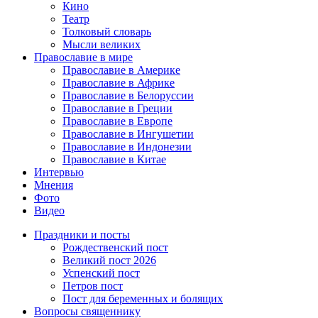
Кино
Театр
Толковый словарь
Мысли великих
Православие в мире
Православие в Америке
Православие в Африке
Православие в Белоруссии
Православие в Греции
Православие в Европе
Православие в Ингушетии
Православие в Индонезии
Православие в Китае
Интервью
Мнения
Фото
Видео
Праздники и посты
Рождественский пост
Великий пост 2026
Успенский пост
Петров пост
Пост для беременных и болящих
Вопросы священнику