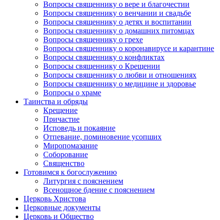
Вопросы священнику о вере и благочестии
Вопросы священнику о венчании и свадьбе
Вопросы священнику о детях и воспитании
Вопросы священнику о домашних питомцах
Вопросы священнику о грехе
Вопросы священнику о коронавирусе и карантине
Вопросы священнику о конфликтах
Вопросы священнику о Крещении
Вопросы священнику о любви и отношениях
Вопросы священнику о медицине и здоровье
Вопросы о храме
Таинства и обряды
Крещение
Причастие
Исповедь и покаяние
Отпевание, поминовение усопших
Миропомазание
Соборование
Священство
Готовимся к богослужению
Литургия с пояснением
Всенощное бдение с пояснением
Церковь Христова
Церковные документы
Церковь и Общество