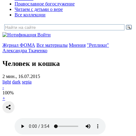
Православное богослужение
Читаем с детьми о вере
Все коллекции
Войти
Журнал ФОМА
Все материалы
Мнения
"Реплики"
Александра Ткаченко
Человек и кошка
2 мин., 16.07.2015
light
dark
sepia
-
100
%
+