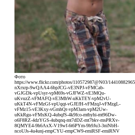
Фото
https://www.flickr.com/photos/110572987@N03/14410882965/i
nXrxrp-9wQAA4-6bpJCG-vE3NPJ-vFMCab-
vGJGDk-vpUsyr-vpM69s-vGJFWZ-vE3MQu-
uKvuzZ-vFMAFQ-vE3MhW-uKkTEY-vpM2vU-
uKkT4N-vFMzGf-vpUqqt-vGJEfH-vFMzqJ-vFMzgL-
vFMz15-vE3Kxy-vGmhQr-vpM3am-vpM2Uw-
uKkRgu-vFMxKQ-4ubqfS-4k9fco-mtbyhi-mt96Dw-
o6F8RZ-4dzYGS-4ubqnq-mt7dDZ-mt7bkv-msPRXv-
8QMYE4-9h6AxX-V19wf-6t6PYm-9h9Ju3-3niNbH-
ncoUJs-4u4unj-empCYU-empCW9-emiRSF-emiRNV