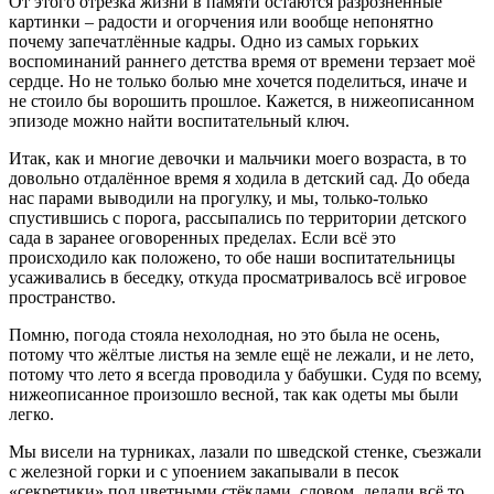
От этого отрезка жизни в памяти остаются разрозненные
картинки – радости и огорчения или вообще непонятно
почему запечатлённые кадры. Одно из самых горьких
воспоминаний раннего детства время от времени терзает моё
сердце. Но не только болью мне хочется поделиться, иначе и
не стоило бы ворошить прошлое. Кажется, в нижеописанном
эпизоде можно найти воспитательный ключ.
Итак, как и многие девочки и мальчики моего возраста, в то
довольно отдалённое время я ходила в детский сад. До обеда
нас парами выводили на прогулку, и мы, только-только
спустившись с порога, рассыпались по территории детского
сада в заранее оговоренных пределах. Если всё это
происходило как положено, то обе наши воспитательницы
усаживались в беседку, откуда просматривалось всё игровое
пространство.
Помню, погода стояла нехолодная, но это была не осень,
потому что жёлтые листья на земле ещё не лежали, и не лето,
потому что лето я всегда проводила у бабушки. Судя по всему,
нижеописанное произошло весной, так как одеты мы были
легко.
Мы висели на турниках, лазали по шведской стенке, съезжали
с железной горки и с упоением закапывали в песок
«секретики» под цветными стёклами, словом, делали всё то,