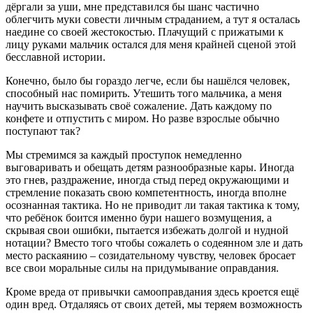
дёргали за уши, мне представился бы шанс частично
облегчить муки совести личным страданием, а тут я осталась
наедине со своей жестокостью. Плачущий с прижатыми к
лицу руками мальчик остался для меня крайней сценой этой
бесславной истории.
Конечно, было бы гораздо легче, если бы нашёлся человек,
способный нас помирить. Утешить того мальчика, а меня
научить высказывать своё сожаление. Дать каждому по
конфете и отпустить с миром. Но разве взрослые обычно
поступают так?
Мы стремимся за каждый проступок немедленно
выговаривать и обещать детям разнообразные кары. Иногда
это гнев, раздражение, иногда стыд перед окружающими и
стремление показать свою компетентность, иногда вполне
осознанная тактика. Но не приводит ли такая тактика к тому,
что ребёнок боится именно бури нашего возмущения, а
скрывая свои ошибки, пытается избежать долгой и нудной
нотации? Вместо того чтобы сожалеть о содеянном зле и дать
место раскаянию – созидательному чувству, человек бросает
все свои моральные силы на придумывание оправдания.
Кроме вреда от привычки самооправдания здесь кроется ещё
один вред. Отдаляясь от своих детей, мы теряем возможность