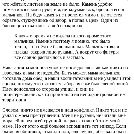
что жёлтых листьев на земле не было. Камень удобно
поместился в моей руке, и я, не задумываясь, бросила его в
мальчиков. На беду камень не пролетел мимо и не отлетел
обратно, стукнувшись об забор, а попал в цель. Один из
близнецов схватился за лоб и закричал.
Какое-то время я не видела никого кроме этого
мальчика. Именно поэтому я помню, что было
тепло, – на нём не было шапочки. Мальчик стоял и
плакал, закрыв лицо руками. А вокруг его фигуры
всё словно расплылось и застыло.
Наказания за мой поступок не последовало, так как никто из
взрослых к нам не подошёл. Быть может, мама мальчиков
готовила дома обед, а наши воспитательницы не увидели этой
сцены, потому что пятачок у забора всё же был слепой зоной.
Плач доносился со стороны улицы, и они не
поинтересовались, что произошло на неподконтрольной им
территории.
Словом, никто не вмешался в наш конфликт. Никто так и не
узнал о моём преступлении. Меня не ругали, не читали мне
моралей перед всей группой, не рассказали об этом моей
маме. Но от этого ещё больнее вспоминать тот эпизод. Если
бы меня обвиняли, стыдили или, ещё лучше, обзывали бы и