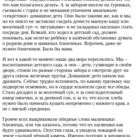
что нам полагалось делать. А за забором висели на турниках,
съезжали с горки и не меньшим упоением закапывали
«секретики» домашние дети. Они были такими же, как и мы,
но их никто не заставлял съедать дочиста манную кашу или
молочный суп «с лягушками» и не укладывал насильно спать
посреди дня. Всякий, кто ходил в детский сад, должен
понимать, как нелегко ребёнку в казённой обстановке думать
о родном доме и маминых блинчиках. Впрочем, даже не
нужно блинчиков. Была бы мама.
И вот в какой-то момент наши два мира пересеклись. Мы –
воспитанники детского сада, и они – дети, гуляющие в своём
дворе, стояли по разные стороны забора и смотрели друг на
друга сквозь железные прутья. Домашние дети начали нас
дразнить. Сейчас трудно вспомнить, по какому признаку нас
подвергли осмеянию, но в сердце вскипели сразу все обиды.
Стало досадно и за молочный суп, и за снисходительный
юмор нянечки, и за дневной сон, и за то, что кусок хлеба
нужно было начинать кушать непременно с нижнего края, а
не с мягкой серединки.
Громче всех выкрикивали обидные слова мальчишки
близнецы, или так казалось, потому что их насмешки как
будто удваивались. Опустив глаза, я увидела лежащий на
земле гладкий чёрный камень. Именно поэтому я запомнила,