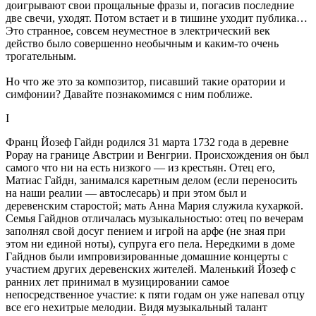
доигрывают свои прощальные фразы и, погасив последние
две свечи, уходят. Потом встает и в тишине уходит публика…
Это странное, совсем неуместное в электрический век
действо было совершенно необычным и каким-то очень
трогательным.
Но что же это за композитор, писавший такие оратории и
симфонии? Давайте познакомимся с ним поближе.
I
Франц Йозеф Гайдн родился 31 марта 1732 года в деревне
Рорау на границе Австрии и Венгрии. Происхождения он был
самого что ни на есть низкого — из крестьян. Отец его,
Матиас Гайдн, занимался каретным делом (если переносить
на наши реалии — автослесарь) и при этом был и
деревенским старостой; мать Анна Мария служила кухаркой.
Семья Гайднов отличалась музыкальностью: отец по вечерам
заполнял свой досуг пением и игрой на арфе (не зная при
этом ни единой ноты), супруга его пела. Нередкими в доме
Гайднов были импровизированные домашние концерты с
участием других деревенских жителей. Маленький Йозеф с
ранних лет принимал в музицировании самое
непосредственное участие: к пяти годам он уже напевал отцу
все его нехитрые мелодии. Видя музыкальный талант