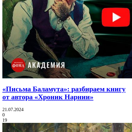
«Письма Баламута»:
разбираем книгу
от автора «Хроник Нарнии»
21.07.2024
0
19