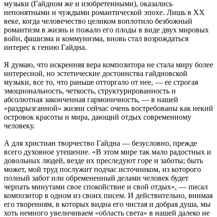
музыки (Гайдном же и изобретенными), оказались
непонятными и чуждыми романтической эпохе. Лишь в XX
веке, когда человечество целиком воплотило безбожный
романтизм в жизнь и пожало его плоды в виде двух мировых
войн, фашизма и коммунизма, вновь стал возрождаться
интерес к гению Гайдна.
Я думаю, что искренняя вера композитора не стала миру более
интересной, но эстетические достоинства гайдновской
музыки, все то, что раньше отторгало от нее, — ее строгая
эмоциональность, четкость, структурированность и
абсолютная законченная гармоничность, — в нашей
«раздрызганной» жизни сейчас очень востребованы как некий
островок красоты и мира, дающий отдых современному
человеку.
А для христиан творчество Гайдна — безусловно, прежде
всего духовное утешение. «В этом мире так мало радостных и
довольных людей, везде их преследуют горе и заботы; быть
может, мой труд послужит подчас источником, из которого
полный забот или обремененный делами человек будет
черпать минутами свое спокойствие и свой отдых», — писал
композитор в одном из своих писем. И действительно, внимая
его творениям, в которых видна его чистая и добрая душа, мы
хоть немного увеличиваем «область света» в нашей далеко не