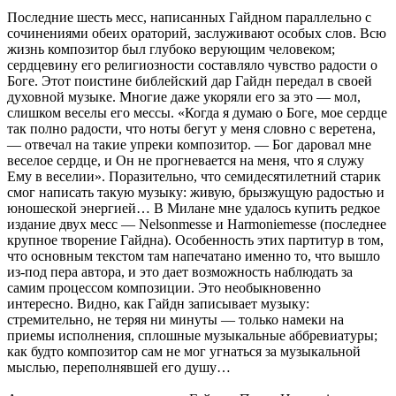
Последние шесть месс, написанных Гайдном параллельно с
сочинениями обеих ораторий, заслуживают особых слов. Всю
жизнь композитор был глубоко верующим человеком;
сердцевину его религиозности составляло чувство радости о
Боге. Этот поистине библейский дар Гайдн передал в своей
духовной музыке. Многие даже укоряли его за это — мол,
слишком веселы его мессы. «Когда я думаю о Боге, мое сердце
так полно радости, что ноты бегут у меня словно с веретена,
— отвечал на такие упреки композитор. — Бог даровал мне
веселое сердце, и Он не прогневается на меня, что я служу
Ему в веселии». Поразительно, что семидесятилетний старик
смог написать такую музыку: живую, брызжущую радостью и
юношеской энергией… В Милане мне удалось купить редкое
издание двух месс — Nelsonmesse и Harmoniemesse (последнее
крупное творение Гайдна). Особенность этих партитур в том,
что основным текстом там напечатано именно то, что вышло
из-под пера автора, и это дает возможность наблюдать за
самим процессом композиции. Это необыкновенно
интересно. Видно, как Гайдн записывает музыку:
стремительно, не теряя ни минуты — только намеки на
приемы исполнения, сплошные музыкальные аббревиатуры;
как будто композитор сам не мог угнаться за музыкальной
мыслью, переполнявшей его душу…