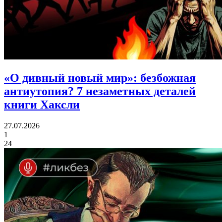
«О дивный новый мир»: безбожная
антиутопия?
7 незаметных деталей
книги Хаксли
27.07.2026
1
24