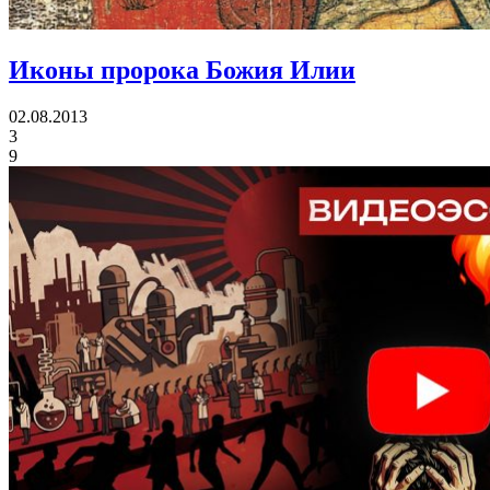
Иконы
пророка Божия Илии
02.08.2013
3
9