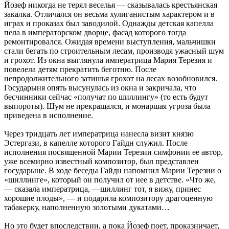
Йозеф никогда не терял веселья — сказывалась крестьянская
закалка. Отличался он весьма хулиганистым характером и в
играх и проказах был заводилой. Однажды детская капелла
пела в императорском дворце, фасад которого тогда
ремонтировался. Ожидая времени выступления, мальчишки
стали бегать по строительным лесам, производя ужасный шум
и грохот. Из окна выглянула императрица Мария Терезия и
повелела детям прекратить беготню. После
непродолжительного затишья грохот на лесах возобновился.
Государыня опять высунулась из окна и закричала, что
бесчинники сейчас «получат по шиллингу» (то есть будут
выпороты). Шум не прекращался, и монаршая угроза была
приведена в исполнение.
Через тридцать лет императрица нанесла визит князю
Эстергази, в капелле которого Гайдн служил. После
исполнения посвященной Марии Терезии симфонии ее автор,
уже всемирно известный композитор, был представлен
государыне. В ходе беседы Гайдн напомнил Марии Терезии о
«шиллинге», который он получил от нее в детстве. «Что же,
— сказала императрица, —шиллинг тот, я вижу, принес
хорошие плоды», — и подарила композитору драгоценную
табакерку, наполненную золотыми дукатами…
Но это будет впоследствии, а пока Йозеф поет, проказничает,