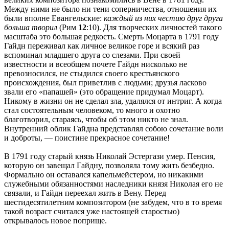
Между ними не было ни тени соперничества, отношения их
были вполне Евангельские:
каждый из них честию друг друга
больша творил
(Рим
12
:10). Для творческих личностей такого
масштаба это большая редкость. Смерть Моцарта в 1791 году
Гайдн переживал как личное великое горе и всякий раз
вспоминал младшего друга со слезами. При своей
известности и всеобщем почете Гайдн нисколько не
превозносился, не стыдился своего крестьянского
происхождения, был приветлив с людьми; друзья ласково
звали его «папашей» (это обращение придумал Моцарт).
Никому в жизни он не сделал зла, удалялся от интриг. А когда
стал состоятельным человеком, то много и охотно
благотворил, стараясь, чтобы об этом никто не знал.
Внутренний облик Гайдна представлял собою сочетание воли
и доброты, — поистине прекрасное сочетание!
В 1791 году старый князь Николай Эстергази умер. Пенсия,
которую он завещал Гайдну, позволяла тому жить безбедно.
Формально он оставался капельмейстером, но никакими
служебными обязанностями наследники князя Николая его не
связали, и Гайдн переехал жить в Вену. Перед
шестидесятилетним композитором (не забудем, что в то время
такой возраст считался уже настоящей старостью)
открывалось новое поприще.