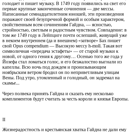
голодает и пишет музыку. В 1749 году появились на свет его
первые крупные законченные сочинения — две мессы.
Написанные семнадцатилетним юношей, эти произведения
поражают своей безупречной формой и особым характером,
свойственным всем сочинениям Гайдна, — ясностью,
стройностью, светлым и радостным чувством. Совпадение: в
том же 1749 году в Лейпциге почти ослепший, живущий уже
в некоем внутреннем (да и внешнем) «затворе» Бах пишет
свой Opus compendium — Высокую мессу h-moll. Такая вот
символичная «передача эстафеты» — от старой музыки к
новой, от одного гения к другому… Осенью того же года у
Йозефа стал ломаться голос, и его безжалостно выгнали из
капеллы. Всю ночь под дождем и пронизывающим
ноябрьским ветром бродил он по неприветливым улицам
Вены. Под утро, утомленный и голодный, он задремал на
скамье...
Через полвека принять Гайдна и сказать ему несколько
комплиментов будут считать за честь короли и князья Европы.
II
Жизнерадостность и крестьянская хватка Гайдна не дали ему