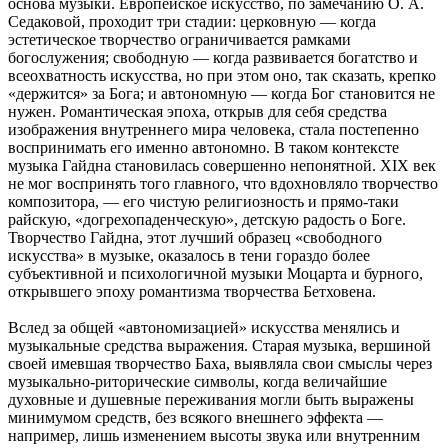
основа музыки. Европейское искусство, по замечанию О. А.
Седаковой, проходит три стадии: церковную — когда
эстетическое творчество ограничивается рамками
богослужения; свободную — когда развивается богатство и
всеохватность искусства, но при этом оно, так сказать, крепко
«держится» за Бога; и автономную — когда Бог становится не
нужен. Романтическая эпоха, открыв для себя средства
изображения внутреннего мира человека, стала постепенно
воспринимать его именно автономно. В таком контексте
музыка Гайдна становилась совершенно непонятной. XIX век
не мог воспринять того главного, что вдохновляло творчество
композитора, — его чистую религиозность и прямо-таки
райскую, «догрехопаденческую», детскую радость о Боге.
Творчество Гайдна, этот лучший образец «свободного
искусства» в музыке, оказалось в тени гораздо более
субъективной и психологичной музыки Моцарта и бурного,
открывшего эпоху романтизма творчества Бетховена.
Вслед за общей «автономизацией» искусства менялись и
музыкальные средства выражения. Старая музыка, вершиной
своей имевшая творчество Баха, выявляла свои смыслы через
музыкально-риторические символы, когда величайшие
духовные и душевные переживания могли быть выражены
минимумом средств, без всякого внешнего эффекта —
например, лишь изменением высоты звука или внутренним