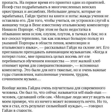
пропасть. На первое время его приютил один из приятелей.
Йозеф стал подрабатывать в многочисленных венских
оркестриках и ансамблях. Небольшие деньги, которые он
зарабатывал, Гайдн тратил на книги и ноты: жажда учения не
оставляла его. Для того, чтобы учиться, он устроился слугой к
жившему тогда в Вене известному итальянскому композитору
Никколо Порпоре. «При этом не было недостатка в
обзывании меня ослом, олухом, плутом, в тычках в бок; но я
все сносил терпеливо, так как извлекал большую пользу из
указаний Порпоры в области пения, композиции и
итальянского языка», — рассказывал Гайдн на склоне лет. Его
приглашали преподавать начинающим музыкантам. «Когда я
потерял голос, мне пришлось целых восемь лет еле
перебиваться обучением юношества — этот жалкий хлеб
отнимает время для совершенствования», — вспоминал
композитор. Это были для него тяжелые, но и очень важные
годы становления, наполненные учением, трудом,
сочинением музыки…
Вообще жизнь Гайдна очень поучительна для современного
человека. Он был то, что сейчас называется self-made-man —
человек, сделавший себя сам. «Молодые люди могут видеть на
моем примере, что из ничего может возникнуть нечто. Но то,
чем я стал, есть результат сильнейшей нужды», — говорил
Гайдн в старости.