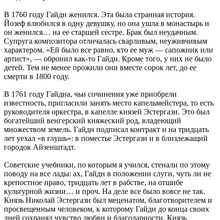
В 1760 году Гайдн женился. Эта была странная история.
Йозеф влюбился в одну девушку, но она ушла в монастырь и
он женился… на ее старшей сестре. Брак был неудачным.
Супруга композитора отличалась сварливым, неуживчивым
характером. «Ей было все равно, кто ее муж — сапожник или
артист», — обронил как-то Гайдн. Кроме того, у них не было
детей. Тем не менее прожили они вместе сорок лет, до ее
смерти в 1800 году.
В 1761 году Гайдна, чьи сочинения уже приобрели
известность, пригласили занять место капельмейстера, то есть
руководителя оркестра, в капелле князей Эстергази. Это был
богатейший венгерский княжеский род, владеющий
множеством земель. Гайдн подписал контракт и на тридцать
лет уехал «в глушь»: в поместье Эстергази и в близлежащий
городок Айзенштадт.
Советские учебники, по которым я учился, стенали по этому
поводу на все лады: ах, Гайдн в положении слуги, чуть ли не
крепостное право, тридцать лет в рабстве, на отшибе
культурной жизни… и проч. На деле все было вовсе не так.
Князь Николай Эстергази был меценатом, благотворителем и
просвещенным человеком, к которому Гайдн до конца своих
дней сохранял чувство любви и благодарности. Князь