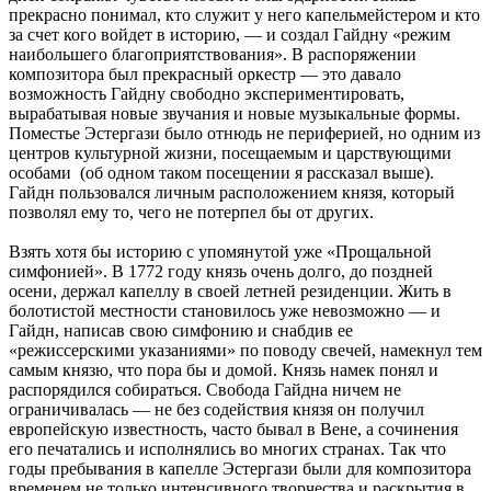
прекрасно понимал, кто служит у него капельмейстером и кто
за счет кого войдет в историю, — и создал Гайдну «режим
наибольшего благоприятствования». В распоряжении
композитора был прекрасный оркестр — это давало
возможность Гайдну свободно экспериментировать,
вырабатывая новые звучания и новые музыкальные формы.
Поместье Эстергази было отнюдь не периферией, но одним из
центров культурной жизни, посещаемым и царствующими
особами (об одном таком посещении я рассказал выше).
Гайдн пользовался личным расположением князя, который
позволял ему то, чего не потерпел бы от других.
Взять хотя бы историю с упомянутой уже «Прощальной
симфонией». В 1772 году князь очень долго, до поздней
осени, держал капеллу в своей летней резиденции. Жить в
болотистой местности становилось уже невозможно — и
Гайдн, написав свою симфонию и снабдив ее
«режиссерскими указаниями» по поводу свечей, намекнул тем
самым князю, что пора бы и домой. Князь намек понял и
распорядился собираться. Свобода Гайдна ничем не
ограничивалась — не без содействия князя он получил
европейскую известность, часто бывал в Вене, а сочинения
его печатались и исполнялись во многих странах. Так что
годы пребывания в капелле Эстергази были для композитора
временем не только интенсивного творчества и раскрытия в