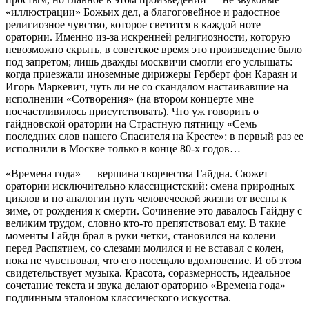
«иллюстрации» Божьих дел, а благоговейное и радостное
религиозное чувство, которое светится в каждой ноте
оратории. Именно из-за искренней религиозности, которую
невозможно скрыть, в советское время это произведение было
под запретом; лишь дважды москвичи смогли его услышать:
когда приезжали иноземные дирижеры Герберт фон Караян и
Игорь Маркевич, чуть ли не со скандалом настаивавшие на
исполнении «Сотворения» (на втором концерте мне
посчастливилось присутствовать). Что уж говорить о
гайдновской оратории на Страстную пятницу «Семь
последних слов нашего Спасителя на Кресте»: в первый раз ее
исполнили в Москве только в конце 80-х годов…
«Времена года» — вершина творчества Гайдна. Сюжет
оратории исключительно классицистский: смена природных
циклов и по аналогии путь человеческой жизни от весны к
зиме, от рождения к смерти. Сочинение это давалось Гайдну с
великим трудом, словно кто-то препятствовал ему. В такие
моменты Гайдн брал в руки четки, становился на колени
перед Распятием, со слезами молился и не вставал с колен,
пока не чувствовал, что его посещало вдохновение. И об этом
свидетельствует музыка. Красота, соразмерность, идеальное
сочетание текста и звука делают ораторию «Времена года»
подлинным эталоном классического искусства.