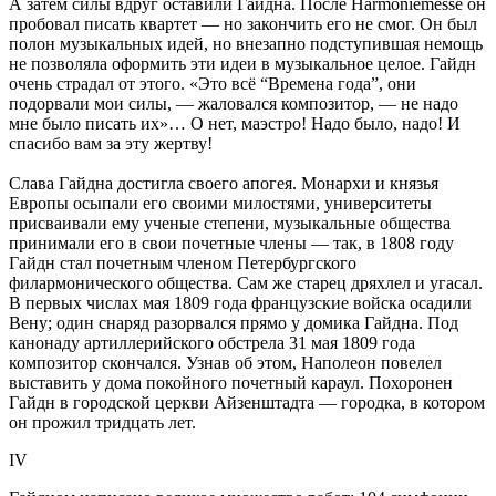
А затем силы вдруг оставили Гайдна. После Harmoniemesse он
пробовал писать квартет — но закончить его не смог. Он был
полон музыкальных идей, но внезапно подступившая немощь
не позволяла оформить эти идеи в музыкальное целое. Гайдн
очень страдал от этого. «Это всё “Времена года”, они
подорвали мои силы, — жаловался композитор, — не надо
мне было писать их»… О нет, маэстро! Надо было, надо! И
спасибо вам за эту жертву!
Слава Гайдна достигла своего апогея. Монархи и князья
Европы осыпали его своими милостями, университеты
присваивали ему ученые степени, музыкальные общества
принимали его в свои почетные члены — так, в 1808 году
Гайдн стал почетным членом Петербургского
филармонического общества. Сам же старец дряхлел и угасал.
В первых числах мая 1809 года французские войска осадили
Вену; один снаряд разорвался прямо у домика Гайдна. Под
канонаду артиллерийского обстрела 31 мая 1809 года
композитор скончался. Узнав об этом, Наполеон повелел
выставить у дома покойного почетный караул. Похоронен
Гайдн в городской церкви Айзенштадта — городка, в котором
он прожил тридцать лет.
IV