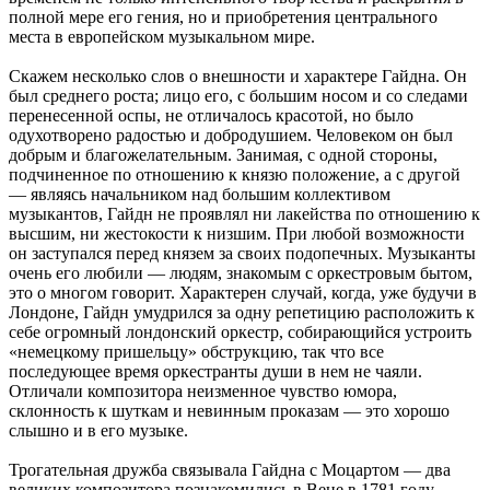
полной мере его гения, но и приобретения центрального
места в европейском музыкальном мире.
Скажем несколько слов о внешности и характере Гайдна. Он
был среднего роста; лицо его, с большим носом и со следами
перенесенной оспы, не отличалось красотой, но было
одухотворено радостью и добродушием. Человеком он был
добрым и благожелательным. Занимая, с одной стороны,
подчиненное по отношению к князю положение, а с другой
— являясь начальником над большим коллективом
музыкантов, Гайдн не проявлял ни лакейства по отношению к
высшим, ни жестокости к низшим. При любой возможности
он заступался перед князем за своих подопечных. Музыканты
очень его любили — людям, знакомым с оркестровым бытом,
это о многом говорит. Характерен случай, когда, уже будучи в
Лондоне, Гайдн умудрился за одну репетицию расположить к
себе огромный лондонский оркестр, собирающийся устроить
«немецкому пришельцу» обструкцию, так что все
последующее время оркестранты души в нем не чаяли.
Отличали композитора неизменное чувство юмора,
склонность к шуткам и невинным проказам — это хорошо
слышно и в его музыке.
Трогательная дружба связывала Гайдна с Моцартом — два
великих композитора познакомились в Вене в 1781 году.