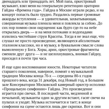
двенадцать или тринадцать лет. Мой папа, оркестровый
музыкант, взял меня на генеральную репетицию оратории
Гайдна «Времена года». Гайдна в Москве играли редко, и на
концерт попасть было трудно. Раздались первые громовые
аккорды вступления — и удивительная, захватывающая,
совершенная музыка пленила меня и повлекла за собою. До
сих пор помню свои ощущения: как будто где-то на небе
открылась дверь — и на меня потоками и водопадами
излились чистейшие струи Красоты. Тогда я не знал еще, что
слушал не просто произведение, являющееся абсолютным
эталоном классики, но и музыку, в буквальном смысле слова
вымоленную у Бога. Хоры, арии, оркестровые фрагменты
сменяли друг друга — и не шелохнувшись, внимая Гайдну,
просидел я почти три часа.
И еще одно воспоминание юности. Некоторые читатели
старшего поколения, наверное, помнят о музыкальной
традиции Москвы конца 70-х — середины 80-х годов
прошлого века, когда 31 декабря, под Новый год, в Большом
зале Консерватории Московский камерный оркестр исполнял
«Прощальную симфонию» Гайдна. Это произведение
играется при свечах. В последней части, медленной и
печальной, музыканты один за другим встают, гасят свечи на
пультах и уходят. Музыка истончается и тает; в конце
симфонии на сцене остаются лишь две скрипки. Вот и они