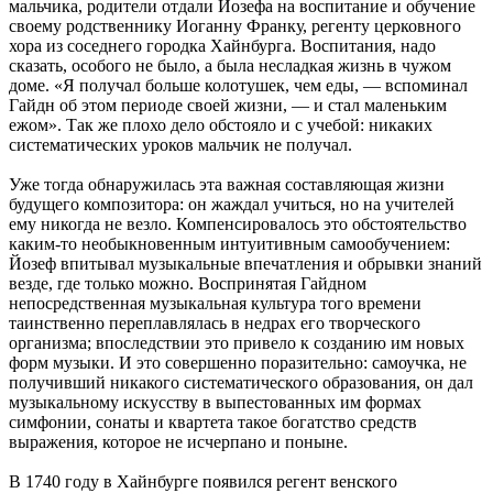
мальчика, родители отдали Йозефа на воспитание и обучение
своему родственнику Иоганну Франку, регенту церковного
хора из соседнего городка Хайнбурга. Воспитания, надо
сказать, особого не было, а была несладкая жизнь в чужом
доме. «Я получал больше колотушек, чем еды, — вспоминал
Гайдн об этом периоде своей жизни, — и стал маленьким
ежом». Так же плохо дело обстояло и с учебой: никаких
систематических уроков мальчик не получал.
Уже тогда обнаружилась эта важная составляющая жизни
будущего композитора: он жаждал учиться, но на учителей
ему никогда не везло. Компенсировалось это обстоятельство
каким-то необыкновенным интуитивным самообучением:
Йозеф впитывал музыкальные впечатления и обрывки знаний
везде, где только можно. Воспринятая Гайдном
непосредственная музыкальная культура того времени
таинственно переплавлялась в недрах его творческого
организма; впоследствии это привело к созданию им новых
форм музыки. И это совершенно поразительно: самоучка, не
получивший никакого систематического образования, он дал
музыкальному искусству в выпестованных им формах
симфонии, сонаты и квартета такое богатство средств
выражения, которое не исчерпано и поныне.
В 1740 году в Хайнбурге появился регент венского