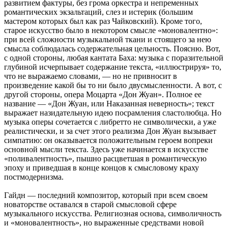
развитием фактуры, без грома оркестра и непременных
романтических экзальтаций, слез и истерик (большим
мастером которых был как раз Чайковский). Кроме того,
старое искусство было в некотором смысле «моновалентно»:
при всей сложности музыкальной ткани и стоящего за нею
смысла соблюдалась содержательная цельность. Поясню. Вот,
с одной стороны, любая кантата Баха: музыка с поразительной
глубиной исчерпывает содержание текста, «иллюстрируя» то,
что не выражаемо словами, — но не привносит в
произведение какой бы то ни было двусмысленности. А вот, с
другой стороны, опера Моцарта «Дон Жуан». Полное ее
название — «Дон Жуан, или Наказанная неверность»; текст
выражает назидательную идею посрамления сластолюбца. Но
музыка оперы сочетается с либретто не символически, а уже
реалистически, и за счет этого реализма Дон Жуан вызывает
симпатию: он оказывается положительным героем вопреки
основной мысли текста. Здесь уже начинается в искусстве
«поливалентность», пышно расцветшая в романтическую
эпоху и приведшая в конце концов к смысловому краху
постмодернизма.
Гайдн — последний композитор, который при всем своем
новаторстве оставался в старой смысловой сфере
музыкального искусства. Религиозная основа, символичность
и «моновалентность», но выраженные средствами новой