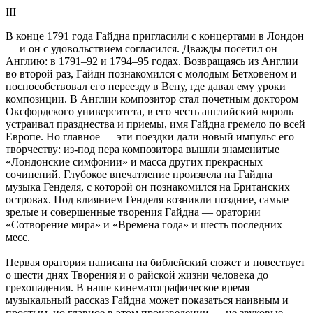
III
В конце 1791 года Гайдна пригласили с концертами в Лондон
— и он с удовольствием согласился. Дважды посетил он
Англию: в 1791–92 и 1794–95 годах. Возвращаясь из Англии
во второй раз, Гайдн познакомился с молодым Бетховеном и
поспособствовал его переезду в Вену, где давал ему уроки
композиции. В Англии композитор стал почетным доктором
Оксфордского университета, в его честь английский король
устраивал празднества и приемы, имя Гайдна гремело по всей
Европе. Но главное — эти поездки дали новый импульс его
творчеству: из-под пера композитора вышли знаменитые
«Лондонские симфонии» и масса других прекрасных
сочинений. Глубокое впечатление произвела на Гайдна
музыка Генделя, с которой он познакомился на Британских
островах. Под влиянием Генделя возникли поздние, самые
зрелые и совершенные творения Гайдна — оратории
«Сотворение мира» и «Времена года» и шесть последних
месс.
Первая оратория написана на библейский сюжет и повествует
о шести днях Творения и о райской жизни человека до
грехопадения. В наше кинематографическое время
музыкальный рассказ Гайдна может показаться наивным и
простым, но главное в этом произведении — не звуковые