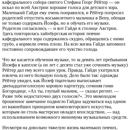
кафедрального собора святого Стефана Георг Рёйтер — он
искал по всей Австрии хорошие голоса для детского хора.
Маленький Гайдн ему очень понравился, и Рёйтер попросил
родителей отпустить восьмилетнего мальчика в Вену, обещая
не только содержать Йозефа, но и обучать его музыке.
Родители согласились — и вот Гайдн в столице Австрии.
Здесь повторилась хайнбургская история: певчие
кафедрального хора содержались скудно, обращались с ними
грубо, а кормили очень плохо. На всю жизнь Гайдн запомнил
постоянно сопровождавшее его чувство голода.
Что же касается обучения музыке, то за девять лет пребывания
Йозефа в капелле (а он лет с десяти стал уже сочинять музыку)
Рёйтер дал ему всего один урок. Правда, Гайдн ухитрился
извлечь из него большую пользу. Дело было так: однажды
Рёйтер увидел, как Йозеф тщательно выписывает
двенадцатиголосную хоровую партитуру, сочиняя гимн
Богородице. «Ах ты, глупый мальчик, — сказал регент. —
Разве тебе недостаточно двух голосов?». Это мимоходом
брошенное замечание подвигло Гайдна задуматься над одним
из важнейших принципов композиторского искусства,
которым он столь мастерски овладел впоследствии, — над
использованием возможного минимума музыкальных средств.
Несмотря на довольно тяжелую жизнь маленьких певчих,