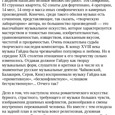
Гайдном написано великое множество работ: 104 симфонии,
83 струнных квартета, 62 сонаты для фортепиано, 4 оратории,
14 месс, 14 опер и масса иных симфонических и камерных
произведений. Конечно, среди такого обилия музыки есть
сочинения, представляющие, так сказать, «творческую
лабораторию» автора, но большинство произведений — это
высочайшее музыкальное искусство, которое характеризуется
мастерством и тонкостью письма, изобретательностью,
уравновешенностью, изяществом, изысканным вкусом,
чистотой и прозрачностью. Очень показательна судьба
творческого наследия композитора. К концу XVIII века
музыка Гайдна была чрезвычайно популярна и любима. Но в
середине XIX столетия отношение к его творчеству сильно
изменилось. Отдавая должное Гайдну как творцу
музыкальных форм, слушатели и критики (а в числе их и
знаменитые русские музыкальные деятели: Чайковский,
Балакирев, Серов, Кюи) воспринимали музыку Гайдна как
«примитивную», «бесконфликтную», «слишком
бесчувственную»... Отчего так?
Дело в том, что наступила эпоха романтического искусства:
бурного, страстного, требующего от музыки больших чувств,
изображения душевных конфликтов, разнообразия и смены
внутренних переживаний человека. Но вместе с тем отходила
на задний план и исчезала вовсе религиозная, духовная