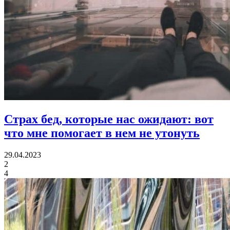
Страх бед, которые нас ожидают:
вот
что мне помогает в нем не утонуть
29.04.2023
2
4