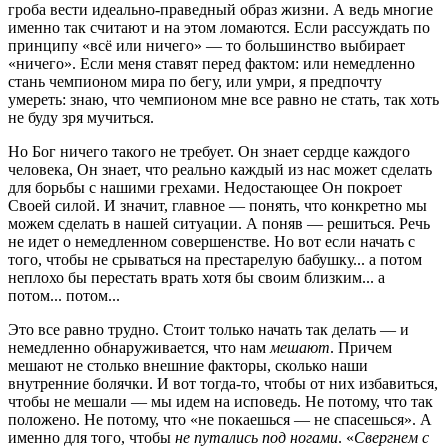
гроба вести идеально-праведный образ жизни. А ведь многие
именно так считают и на этом ломаются. Если рассуждать по
принципу «всё или ничего» — то большинство выбирает
«ничего». Если меня ставят перед фактом: или немедленно
стань чемпионом мира по бегу, или умри, я предпочту
умереть: знаю, что чемпионом мне все равно не стать, так хоть
не буду зря мучиться.
Но Бог ничего такого не требует. Он знает сердце каждого
человека, Он знает, что реально каждый из нас может сделать
для борьбы с нашими грехами. Недостающее Он покроет
Своей силой. И значит, главное — понять, что конкретно мы
можем сделать в нашей ситуации. А поняв — решиться. Речь
не идет о немедленном совершенстве. Но вот если начать с
того, чтобы не срываться на престарелую бабушку... а потом
неплохо бы перестать врать хотя бы своим близким... а
потом... потом...
Это все равно трудно. Стоит только начать так делать — и
немедленно обнаруживается, что нам
мешают
. Причем
мешают не столько внешние факторы, сколько наши
внутренние болячки. И вот тогда-то, чтобы от них избавиться,
чтобы не мешали — мы идем на исповедь. Не потому, что так
положено. Не потому, что «не покаешься — не спасешься». А
именно для того, чтобы
не путались под ногами
. «
Свергнем с