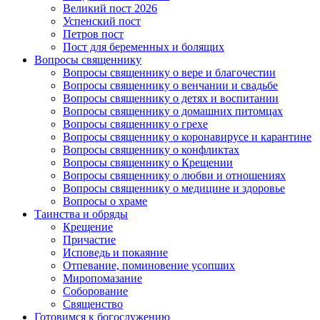
Великий пост 2026
Успенский пост
Петров пост
Пост для беременных и болящих
Вопросы священнику
Вопросы священнику о вере и благочестии
Вопросы священнику о венчании и свадьбе
Вопросы священнику о детях и воспитании
Вопросы священнику о домашних питомцах
Вопросы священнику о грехе
Вопросы священнику о коронавирусе и карантине
Вопросы священнику о конфликтах
Вопросы священнику о Крещении
Вопросы священнику о любви и отношениях
Вопросы священнику о медицине и здоровье
Вопросы о храме
Таинства и обряды
Крещение
Причастие
Исповедь и покаяние
Отпевание, поминовение усопших
Миропомазание
Соборование
Священство
Готовимся к богослужению