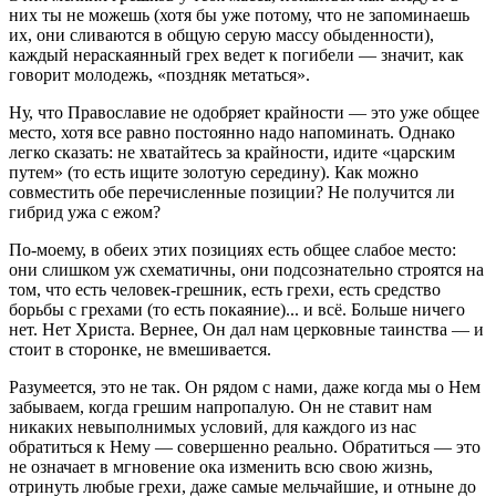
них ты не можешь (хотя бы уже потому, что не запоминаешь
их, они сливаются в общую серую массу обыденности),
каждый нераскаянный грех ведет к погибели — значит, как
говорит молодежь, «поздняк метаться».
Ну, что Православие не одобряет крайности — это уже общее
место, хотя все равно постоянно надо напоминать. Однако
легко сказать: не хватайтесь за крайности, идите «царским
путем» (то есть ищите золотую середину). Как можно
совместить обе перечисленные позиции? Не получится ли
гибрид ужа с ежом?
По-моему, в обеих этих позициях есть общее слабое место:
они слишком уж схематичны, они подсознательно строятся на
том, что есть человек-грешник, есть грехи, есть средство
борьбы с грехами (то есть покаяние)... и всё. Больше ничего
нет. Нет Христа. Вернее, Он дал нам церковные таинства — и
стоит в сторонке, не вмешивается.
Разумеется, это не так. Он рядом с нами, даже когда мы о Нем
забываем, когда грешим напропалую. Он не ставит нам
никаких невыполнимых условий, для каждого из нас
обратиться к Нему — совершенно реально. Обратиться — это
не означает в мгновение ока изменить всю свою жизнь,
отринуть любые грехи, даже самые мельчайшие, и отныне до