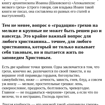
книгу архиепископа Иоанна (Шаховского) «Апокалипсис
мелкого греха» (строго говоря, сам владыка Иоанн такой
книги не писал, она составлена из разных его статей и
выступлений).
Тем не менее, вопрос о «градации» грехов на
мелкие и крупные не может быть решен раз и
навсегда. Это крайне важный вопрос для
любого христианина... точнее, для любого
христианина, который не только называет
себя таковым, но и пытается жить по
заповедям Христовым.
Есть две крайние точки зрения. Одна заключается в том, что
грехи, конечно же, различаются по своей тяжести, и на
вершине этой пирамиды гордыня, богохульство,
самоубийство, ниже — алчность, зависть, гнев, блуд, а совсем
уж внизу — мелкие, простительные грешки: лень,
сквернословие, праздность, болтливость, чревоугодие.
Главное — не поддаваться «верхним» грехам, а если что по
мелочи, то и нестрашно, Господь простит.
Другая крайность — что никакой такой «пирамиды грехов»