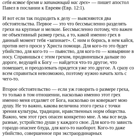
себя всякое бремя и запинающий нас грех
» — пишет апостол
Павел в послании к Евреям (Евр. 12:1).
И вот если так подходить к делу — выясняются два
обстоятельства. Первое — это что бессмысленно разделять
грехи на крупные и мелкие. Бессмысленно потому, что важен
не объективный размер греха, а то, какой именно грех в
данный момент тебя «запинает». С ним и борись, в нем кайся,
против него проси у Христа помощи. Для кого-то это будет
убийство, для кого-то — пьянство, для кого-то — ковыряние в
носу. Справишься с этим грехом, продвинешься дальше по
дороге, ведущей к Богу — найдется что-то другое, что
помешает, и преодолевать придется уже это другое. А сразу со
всем справиться невозможно, поэтому нужно начать хоть с
чего-то.
Второе обстоятельство — если уж говорить о размере греха,
то только в том отношении, насколько именно этот грех
именно меня отдаляет от Бога, насколько он коверкает мою
душу. Не то важно, какова величина этого греха с точки
зрения культуры, традиции, нравственных норм общества.
Важно, чем этот грех опасен конкретно мне. А мы все ведь
разные, устройство души у каждого свое. Для кого-то зависть
гораздо опаснее блуда, для кого-то наоборот. Кого-то даже
убийство, совершенное при экстраординарных