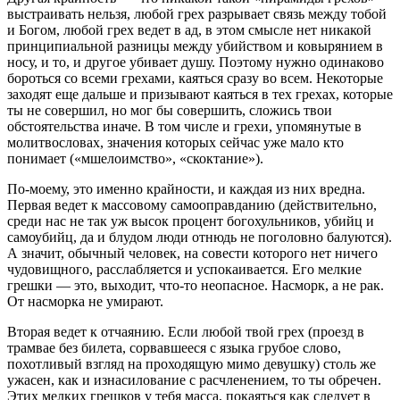
выстраивать нельзя, любой грех разрывает связь между тобой
и Богом, любой грех ведет в ад, в этом смысле нет никакой
принципиальной разницы между убийством и ковырянием в
носу, и то, и другое убивает душу. Поэтому нужно одинаково
бороться со всеми грехами, каяться сразу во всем. Некоторые
заходят еще дальше и призывают каяться в тех грехах, которые
ты не совершил, но мог бы совершить, сложись твои
обстоятельства иначе. В том числе и грехи, упомянутые в
молитвословах, значения которых сейчас уже мало кто
понимает («мшелоимство», «скоктание»).
По-моему, это именно крайности, и каждая из них вредна.
Первая ведет к массовому самооправданию (действительно,
среди нас не так уж высок процент богохульников, убийц и
самоубийц, да и блудом люди отнюдь не поголовно балуются).
А значит, обычный человек, на совести которого нет ничего
чудовищного, расслабляется и успокаивается. Его мелкие
грешки — это, выходит, что-то неопасное. Насморк, а не рак.
От насморка не умирают.
Вторая ведет к отчаянию. Если любой твой грех (проезд в
трамвае без билета, сорвавшееся с языка грубое слово,
похотливый взгляд на проходящую мимо девушку) столь же
ужасен, как и изнасилование с расчленением, то ты обречен.
Этих мелких грешков у тебя масса, покаяться как следует в