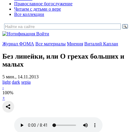
Православное богослужение
Читаем с детьми о вере
Все коллекции
Войти
Журнал ФОМА
Все материалы
Мнения
Виталий Каплан
Без линейки,
или О грехах больших и
малых
5 мин., 14.11.2013
light
dark
sepia
-
100
%
+