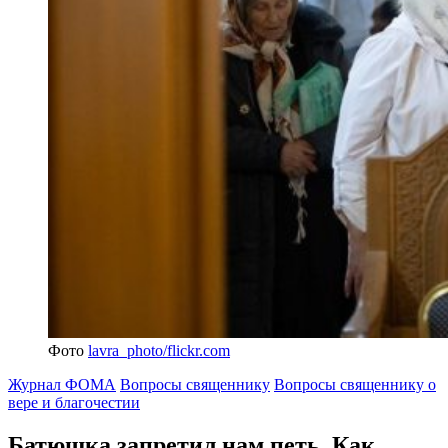
Фото
lavra_photo/flickr.com
Журнал ФОМА
Вопросы священнику
Вопросы священнику о
вере и благочестии
Батюшка запретил нам петь.
Как