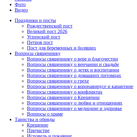
Фото
Видео
Праздники и посты
Рождественский пост
Великий пост 2026
Успенский пост
Петров пост
Пост для беременных и болящих
Вопросы священнику
Вопросы священнику о вере и благочестии
Вопросы священнику о венчании и свадьбе
Вопросы священнику о детях и воспитании
Вопросы священнику о домашних питомцах
Вопросы священнику о грехе
Вопросы священнику о коронавирусе и карантине
Вопросы священнику о конфликтах
Вопросы священнику о Крещении
Вопросы священнику о любви и отношениях
Вопросы священнику о медицине и здоровье
Вопросы о храме
Таинства и обряды
Крещение
Причастие
Исповедь и покаяние