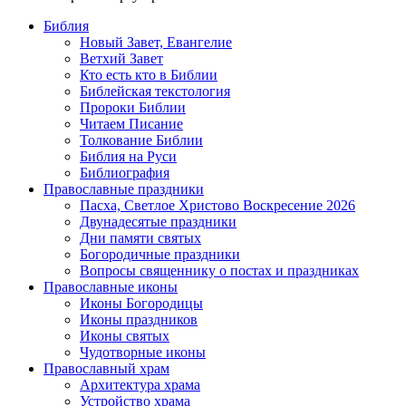
Библия
Новый Завет, Евангелие
Ветхий Завет
Кто есть кто в Библии
Библейская текстология
Пророки Библии
Читаем Писание
Толкование Библии
Библия на Руси
Библиография
Православные праздники
Пасха, Светлое Христово Воскресение 2026
Двунадесятые праздники
Дни памяти святых
Богородичные праздники
Вопросы священнику о постах и праздниках
Православные иконы
Иконы Богородицы
Иконы праздников
Иконы святых
Чудотворные иконы
Православный храм
Архитектура храма
Устройство храма