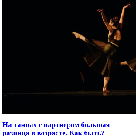
На танцах с партнером большая
разница в возрасте.
Как быть?