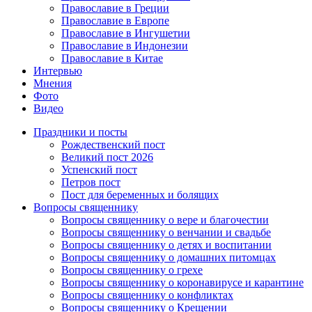
Православие в Греции
Православие в Европе
Православие в Ингушетии
Православие в Индонезии
Православие в Китае
Интервью
Мнения
Фото
Видео
Праздники и посты
Рождественский пост
Великий пост 2026
Успенский пост
Петров пост
Пост для беременных и болящих
Вопросы священнику
Вопросы священнику о вере и благочестии
Вопросы священнику о венчании и свадьбе
Вопросы священнику о детях и воспитании
Вопросы священнику о домашних питомцах
Вопросы священнику о грехе
Вопросы священнику о коронавирусе и карантине
Вопросы священнику о конфликтах
Вопросы священнику о Крещении