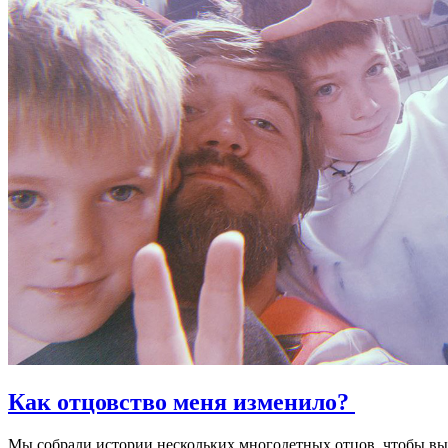
Как отцовство меня
изменило?
Мы собрали истории нескольких многодетных отцов, чтобы выяс