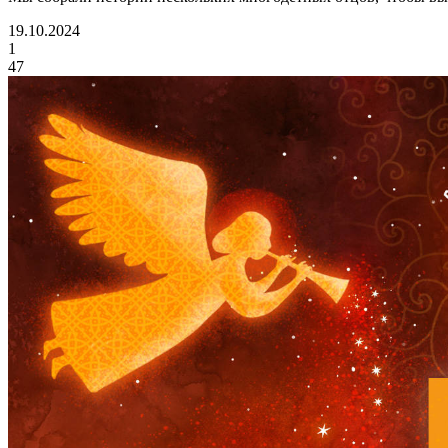
19.10.2024
1
47