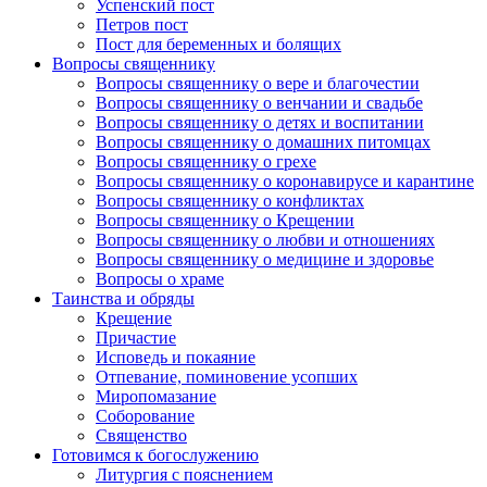
Успенский пост
Петров пост
Пост для беременных и болящих
Вопросы священнику
Вопросы священнику о вере и благочестии
Вопросы священнику о венчании и свадьбе
Вопросы священнику о детях и воспитании
Вопросы священнику о домашних питомцах
Вопросы священнику о грехе
Вопросы священнику о коронавирусе и карантине
Вопросы священнику о конфликтах
Вопросы священнику о Крещении
Вопросы священнику о любви и отношениях
Вопросы священнику о медицине и здоровье
Вопросы о храме
Таинства и обряды
Крещение
Причастие
Исповедь и покаяние
Отпевание, поминовение усопших
Миропомазание
Соборование
Священство
Готовимся к богослужению
Литургия с пояснением