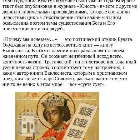
1986 году, когда Булату Окуджаве было уже 62 года. Впервые
текст был опубликован в журнале «Юность» вместе с другими
девятью лирическими произведениями, которые составили
целостный цикл. Стихотворение стало важным этапом
осмысления поэтом темы существования Бога и Его
присутствия в жизни людей.
«Почему мы исчезаем…» — это поэтический отклик Булата
Окуджавы на одну из ветхозаветных книг — книгу
Екклесиаста. В стихотворении поэт размышляет о своем
жизненном пути. Он осознает неизбежный исход всего,
конечность жизни. Трагический тон стихотворения, заданный
уже в первых строках, соответствует тому настроению, с
каким автор книги Екклесиаста, которым в христианском
предании является царь Соломон, рассказывает о том, что
ничто не вечно в этом мире — все «суета сует».