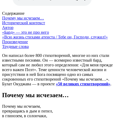
Содержание
Почему мы исчезаем…
Исторический контекст
Автор
«Бард» — это не про него
«Всю жизнь стихами атеиста / Тебе он, Господи, служил!»
Произведение
Трудные слова
Он написал более 800 стихотворений, многие из них стали
известными песнями. Он — всемирно известный бард,
который сам не любил этого определения: «Для меня прежде
всего важен Поэт». Теме ценности человеческой жизни и
присутствии в ней Бога посвящено одно из самых
сокровенных его стихотворений «Почему мы исчезаем…».
Булат Окуджава — в проекте
«50 великих стихотворений»
.
Почему мы исчезаем…
Почему мы исчезаем,
превращаясь в дым и пепел,
в глинозем, в солончаки,