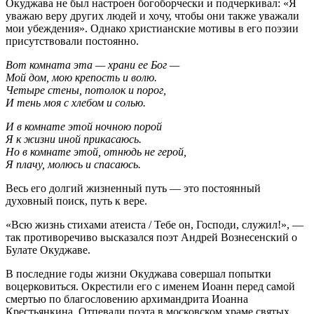
Окуджава не был настроен богоборчески и подчеркивал: «Я
уважаю веру других людей и хочу, чтобы они также уважали
мои убеждения». Однако христианские мотивы в его поэзии
присутствовали постоянно.
Вот комната эта — храни ее Бог —
Мой дом, мою крепость и волю.
Четыре стены, потолок и порог,
И тень моя с хлебом и солью.
И в комнате этой ночною порой
Я к жизни иной прикасаюсь.
Но в комнате этой, отнюдь не герой,
Я плачу, молюсь и спасаюсь.
Весь его долгий жизненный путь — это постоянный
духовный поиск, путь к вере.
«Всю жизнь стихами атеиста / Тебе он, Господи, служил!», —
так противоречиво высказался поэт Андрей Вознесенский о
Булате Окуджаве.
В последние годы жизни Окуджава совершал попытки
воцерковиться. Окрестили его с именем Иоанн перед самой
смертью по благословению архимандрита Иоанна
Крестьянкина. Отпевали поэта в московском храме святых