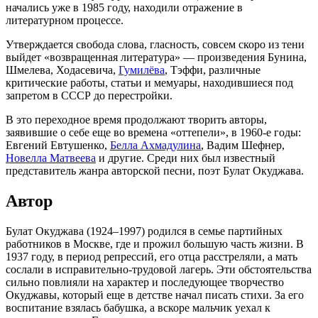
начались уже в 1985 году, находили отражение в
литературном процессе.
Утверждается свобода слова, гласность, совсем скоро из тени
выйдет «возвращенная литература» — произведения Бунина,
Шмелева, Ходасевича,
Гумилёва
, Тэффи, различные
критические работы, статьи и мемуары, находившиеся под
запретом в СССР до перестройки.
В это переходное время продолжают творить авторы,
заявившие о себе еще во времена «оттепели», в 1960-е годы:
Евгений Евтушенко,
Белла Ахмадулина
, Вадим Шефнер,
Новелла Матвеева
и другие. Среди них был известный
представитель жанра авторской песни, поэт Булат Окуджава.
Автор
Булат Окуджава (1924–1997) родился в семье партийных
работников в Москве, где и прожил большую часть жизни. В
1937 году, в период репрессий, его отца расстреляли, а мать
сослали в исправительно-трудовой лагерь. Эти обстоятельства
сильно повлияли на характер и последующее творчество
Окуджавы, который еще в детстве начал писать стихи. За его
воспитание взялась бабушка, а вскоре мальчик уехал к