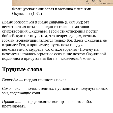
Французская виниловая пластинка с песнями
Окуджавы (1972)
Время рождаться и время умирать
(Еккл
3
:2); эта
ветхозаветная цитата — один из главных мотивов
стихотворения Окуджавы. Герой стихотворения постиг
библейскую истину о том, что непреходящим, вечным,
зорким, всеведущим является только Бог. Здесь Окуджава не
отрицает Его, а принимает, пусть пока и в духе
ветхозаветного мудреца. Со стихотворения «Почему мы
исчезаем» началось серьезное осознание поэтом Окуджавой
подлинного присутствия Бога в человеческой жизни.
Трудные слова
Глинозём
— твердая глинистая почва.
Солончаки
— почвы степных, пустынных и полупустынных
зон, содержащие соли.
Притязать
— предъявлять свои права на что-либо,
претендовать.