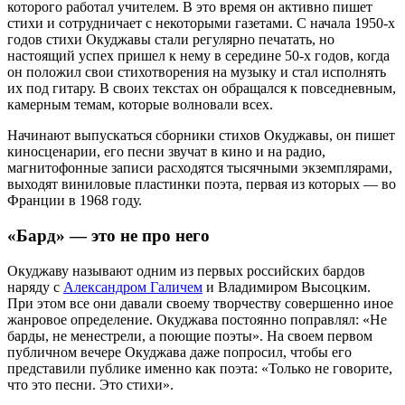
которого работал учителем. В это время он активно пишет
стихи и сотрудничает с некоторыми газетами. С начала 1950-х
годов стихи Окуджавы стали регулярно печатать, но
настоящий успех пришел к нему в середине 50-х годов, когда
он положил свои стихотворения на музыку и стал исполнять
их под гитару. В своих текстах он обращался к повседневным,
камерным темам, которые волновали всех.
Начинают выпускаться сборники стихов Окуджавы, он пишет
киносценарии, его песни звучат в кино и на радио,
магнитофонные записи расходятся тысячными экземплярами,
выходят виниловые пластинки поэта, первая из которых — во
Франции в 1968 году.
«
Бард
»
— это не про него
Окуджаву называют одним из первых российских бардов
наряду с
Александром Галичем
и Владимиром Высоцким.
При этом все они давали своему творчеству совершенно иное
жанровое определение. Окуджава постоянно поправлял: «Не
барды, не менестрели, а поющие поэты». На своем первом
публичном вечере Окуджава даже попросил, чтобы его
представили публике именно как поэта: «Только не говорите,
что это песни. Это стихи».