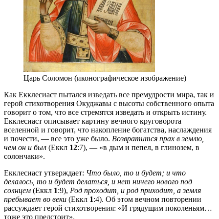
Царь Соломон (иконографическое изображение)
Как Екклесиаст пытался изведать все премудрости мира, так и
герой стихотворения Окуджавы с высоты собственного опыта
говорит о том, что все стремятся изведать и открыть истину.
Екклесиаст описывает картину вечного круговорота
вселенной и говорит, что накопление богатства, наслаждения
и почести, — все это уже было.
Возвратится прах в землю,
чем он и был
(Еккл
12
:7), — «в дым и пепел, в глинозем, в
солончаки».
Екклесиаст утверждает:
Что было, то и будет; и что
делалось, то и будет делаться, и нет ничего нового под
солнцем
(Еккл
1
:9),
Род проходит, и род приходит, а земля
пребывает во веки
(Еккл
1
:4). Об этом вечном повторении
рассуждает герой стихотворения: «И грядущим поколеньям…
тоже это предстоит».