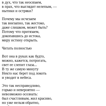
в дух, что так неосязаем,
в прах, что выглядит нелепым, —
нытики и остряки?
Почему мы исчезаем
так внезапно, так жестоко,
даже слишком, может быть?
Потому что притязаем,
докопавшись до истока,
миру истину открыть.
Читать полностью
Вот она в руках как будто,
можно, кажется, потрогать,
свет ее слепит глаза...
В ту же самую минуту
Некто нас берет под локоть
и уводит в небеса.
Это так несправедливо,
горько и невероятно —
невозможно осознать:
был счастливым, жил красиво,
но уже нельзя обратно,