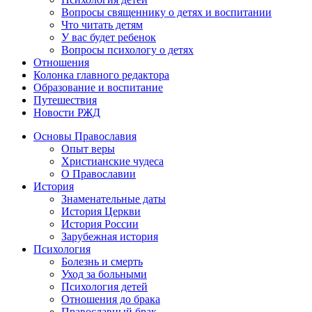
Вопросы священнику о детях и воспитании
Что читать детям
У вас будет ребенок
Вопросы психологу о детях
Отношения
Колонка главного редактора
Образование и воспитание
Путешествия
Новости РЖД
Основы Православия
Опыт веры
Христианские чудеса
О Православии
История
Знаменательные даты
История Церкви
История России
Зарубежная история
Психология
Болезнь и смерть
Уход за больными
Психология детей
Отношения до брака
Православный брак