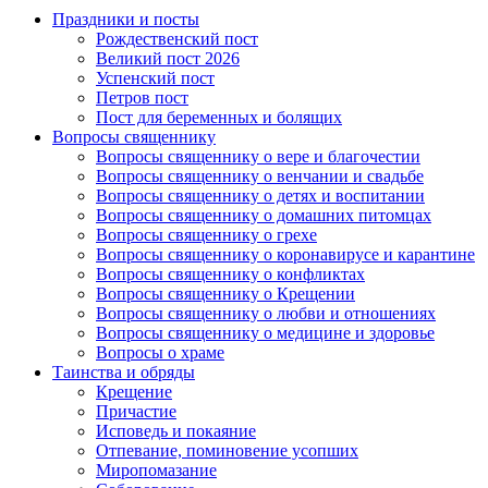
Праздники и посты
Рождественский пост
Великий пост 2026
Успенский пост
Петров пост
Пост для беременных и болящих
Вопросы священнику
Вопросы священнику о вере и благочестии
Вопросы священнику о венчании и свадьбе
Вопросы священнику о детях и воспитании
Вопросы священнику о домашних питомцах
Вопросы священнику о грехе
Вопросы священнику о коронавирусе и карантине
Вопросы священнику о конфликтах
Вопросы священнику о Крещении
Вопросы священнику о любви и отношениях
Вопросы священнику о медицине и здоровье
Вопросы о храме
Таинства и обряды
Крещение
Причастие
Исповедь и покаяние
Отпевание, поминовение усопших
Миропомазание