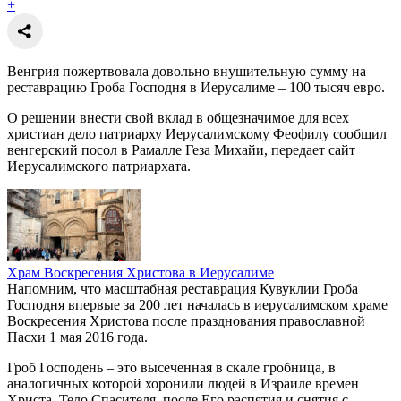
+
Венгрия пожертвовала довольно внушительную сумму на
реставрацию Гроба Господня в Иерусалиме – 100 тысяч евро.
О решении внести свой вклад в общезначимое для всех
христиан дело патриарху Иерусалимскому Феофилу сообщил
венгерский посол в Рамалле Геза Михайи, передает сайт
Иерусалимского патриархата.
Храм Воскресения Христова в Иерусалиме
Напомним, что масштабная реставрация Кувуклии Гроба
Господня впервые за 200 лет началась в иерусалимском храме
Воскресения Христова после празднования православной
Пасхи 1 мая 2016 года.
Гроб Господень – это высеченная в скале гробница, в
аналогичных которой хоронили людей в Израиле времен
Христа. Тело Спасителя, после Его распятия и снятия с