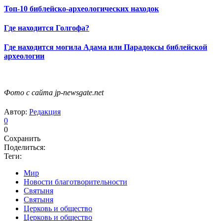
Топ-10 библейско-археологических находок
Где находится Голгофа?
Где находится могила Адама или Парадоксы библейской
археологии
Фото с сайта jp-newsgate.net
Автор:
Редакция
0
0
Сохранить
Поделиться:
Теги:
Мир
Новости благотворительности
Святыня
Святыня
Церковь и общество
Церковь и общество