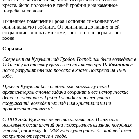
креста, было положено в такой гробнице на каменное
погребальное ложе.
Нынешнее помещение Гроба Господня символизирует
оригинальную гробницу. От оригинала до наших дней
сохранились лишь само ложе, часть стен пещеры и часть
входа.
Справка
Современная Кувуклия над Гробом Господним была возведена в
1810 году по проекту греческого архитектора
Н. Комниноса
после разрушительного пожара в храме Воскресения 1808
года.
Проект Кувуклии был особенным, поскольку перед
архитектором стояла задача сохранить все исторические
детали подлинного Гроба Господня и последующих
сооружений, возведенных над ним христианами на
протяжении столетий.
С 1810 года Кувуклия не реставрировалась. В течение
нескольких десятилетий она подвергалась влиянию погодных
условий, поскольку до 1868 года купол ротонды над ней имел
открытое отверстие в своде.