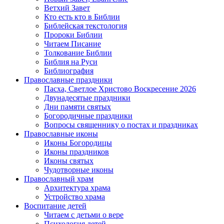
Ветхий Завет
Кто есть кто в Библии
Библейская текстология
Пророки Библии
Читаем Писание
Толкование Библии
Библия на Руси
Библиография
Православные праздники
Пасха, Светлое Христово Воскресение 2026
Двунадесятые праздники
Дни памяти святых
Богородичные праздники
Вопросы священнику о постах и праздниках
Православные иконы
Иконы Богородицы
Иконы праздников
Иконы святых
Чудотворные иконы
Православный храм
Архитектура храма
Устройство храма
Воспитание детей
Читаем с детьми о вере
Психология детей