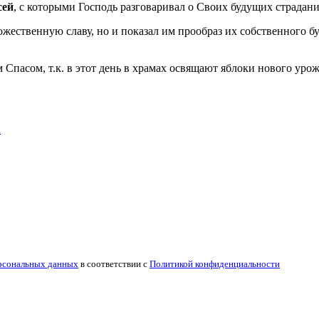
сей
, с которыми Господь разговаривал о Своих будущих страдани
ественную славу, но и показал им прообраз их собственного б
пасом, т.к. в этот день в храмах освящают яблоки нового урож
я
рсональных данных
в соответствии с
Политикой конфиденциальности