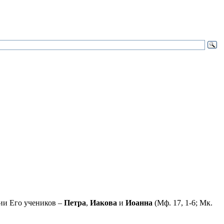
ии Его учеников –
Петра
,
Иакова
и
Иоанна
(Мф. 17, 1-6; Мк.