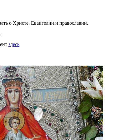
вать
о Христе, Евангелии и православии
.
.
мент
здесь