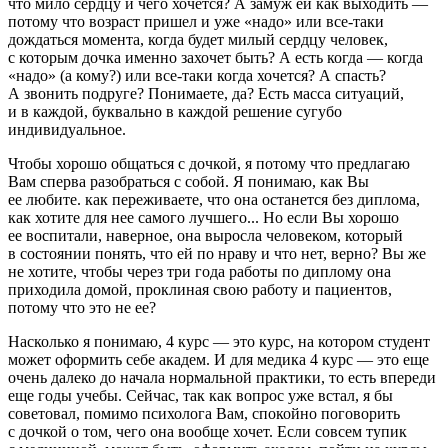
что мило сердцу и чего хочется? А замуж ей как выходить —
потому что возраст пришел и уже «надо» или все-таки
дождаться момента, когда будет милый сердцу человек,
с которым дочка именно захочет быть? А есть когда — когда
«надо» (а кому?) или все-таки когда хочется? А спасть?
А звонить подруге? Понимаете, да? Есть масса ситуаций,
и в каждой, буквально в каждой решение сугубо
индивидуальное.
Чтобы хорошо общаться с дочкой, я потому что предлагаю
Вам сперва разобраться с собой. Я понимаю, как Вы
ее любите. как переживаете, что она останется без диплома,
как хотите для нее самого лучшего... Но если Вы хорошо
ее воспитали, наверное, она выросла человеком, который
в состоянии понять, что ей по нраву и что нет, верно? Вы же
не хотите, чтобы через три года работы по диплому она
приходила домой, проклиная свою работу и пациентов,
потому что это не ее?
Насколько я понимаю, 4 курс — это курс, на котором студент
может оформить себе академ. И для медика 4 курс — это еще
очень далеко до начала нормальной практики, то есть впереди
еще годы учебы. Сейчас, так как вопрос уже встал, я бы
советовал, помимо психолога Вам, спокойно поговорить
с дочкой о том, чего она вообще хочет. Если совсем тупик