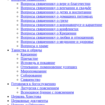
Вопросы священнику о вере и благочестии
Вопросы священнику о венчании и свадьбе
Вопросы священнику о детях и воспитании
Вопросы священнику о домашних питомцах
Вопросы священнику о грехе
Вопросы священнику о коронавирусе и карантине
Вопросы священнику о конфликтах
Вопросы священнику о Крещении
Вопросы священнику о любви и отношениях
Вопросы священнику о медицине и здоровье
Вопросы о храме
Таинства и обряды
Крещение
Причастие
Исповедь и покаяние
Отпевание, поминовение усопших
Миропомазание
Соборование
Священство
Готовимся к богослужению
Литургия с пояснением
Всенощное бдение с пояснением
Церковь Христова
Церковные документы
Церковь и Общество