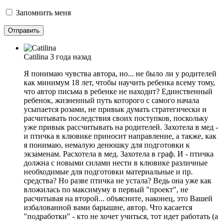
Запомнить меня
Catilina
3 года назад
Я понимаю чувства автора, но... не было ли у родителей
как минимум 18 лет, чтобы научить ребенка всему тому,
что автор письма в ребенке не находит? Единственный
ребенок, жизненный путь которого с самого начала
усыпается розами, не привык думать стратегически и
расчитывать последствия своих поступков, поскольку
уже привык рассчитывать на родителей. Захотела в мед -
и птичка в клювике приносит направление, а также, как
я понимаю, немалую денюшку для подготовки к
экзаменам. Расхотела в мед. Захотела в граф. И - птичка
должна с новыми силами нести в клювике различные
необходимые для подготовки материальные и пр.
средства? Но разве птичка не устала? Ведь она уже как
вложилась по максимуму в первый "проект", не
расчитывая на второй... объясните, наконец, это Вашей
избалованной вами барышне, автор. Что касается
"подработки" - кто не хочет учиться, тот идет работать (а