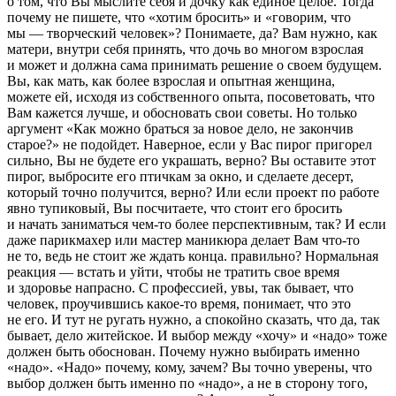
о том, что Вы мыслите себя и дочку как единое целое. Тогда
почему не пишете, что «хотим бросить» и «говорим, что
мы — творческий человек»? Понимаете, да? Вам нужно, как
матери, внутри себя принять, что дочь во многом взрослая
и может и должна сама принимать решение о своем будущем.
Вы, как мать, как более взрослая и опытная женщина,
можете ей, исходя из собственного опыта, посоветовать, что
Вам кажется лучше, и обосновать свои советы. Но только
аргумент «Как можно браться за новое дело, не закончив
старое?» не подойдет. Наверное, если у Вас пирог пригорел
сильно, Вы не будете его украшать, верно? Вы оставите этот
пирог, выбросите его птичкам за окно, и сделаете десерт,
который точно получится, верно? Или если проект по работе
явно тупиковый, Вы посчитаете, что стоит его бросить
и начать заниматься чем-то более перспективным, так? И если
даже парикмахер или мастер маникюра делает Вам что-то
не то, ведь не стоит же ждать конца. правильно? Нормальная
реакция — встать и уйти, чтобы не тратить свое время
и здоровье напрасно. С профессией, увы, так бывает, что
человек, проучившись какое-то время, понимает, что это
не его. И тут не ругать нужно, а спокойно сказать, что да, так
бывает, дело житейское. И выбор между «хочу» и «надо» тоже
должен быть обоснован. Почему нужно выбирать именно
«надо». «Надо» почему, кому, зачем? Вы точно уверены, что
выбор должен быть именно по «надо», а не в сторону того,