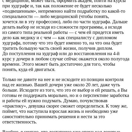
с медициной, может быть, оформить академ, пойти на курсы
при худграфе и, так как положение ее будет несколько
«подвешенным», непременно найти подработку по какой-то
специальности — либо медицинской (чтобы понять,
хочется ли в эту профессию), либо по части худграфа. Дальше
делать выбор не исходя из сложности программы, а исходя
из самого типа реальной работы — с чем ей придется иметь
дело как медику и с чем — как специалисту с дипломом
худграфа, потому что это будет именно то, на что она будет
тратить большую часть своей жизни, получив диплом.
До поступления на худграф или до восстановления на 4-й
курс у дочери в любом случае сейчас окажется около полугода
времени. Этого может быть достаточно для того, чтобы
понять, куда ей двигаться.
Только не давите на нее и не исходите из позиции контроля
над ее жизнью. Вашей дочери уже около 20 лет, даже чуть
больше. Исходите из того, что это ее выбор и ей решать, а Вы
готовы ее поддержать морально, но и о перспективе заработка
и работы ей нужно подумать. Думаю, почувствовав
«практику», девушка скорее сможет определиться. К тому же,
поймет, что наступила взрослая жизнь и необходимо уже
самостоятельно принимать решения и нести за это
ответственность.
Вообще, я считаю, что достаточно уже опеки над дочерью,