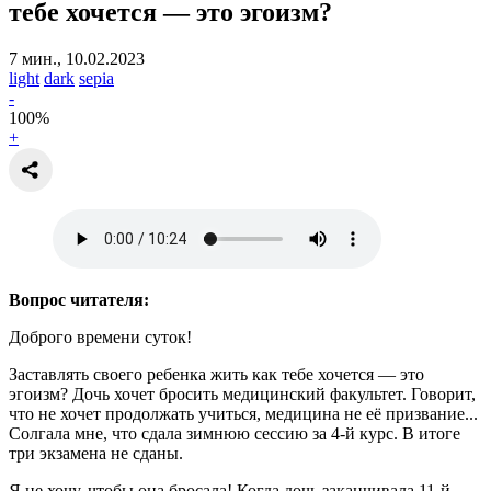
тебе хочется
— это эгоизм?
7 мин., 10.02.2023
light
dark
sepia
-
100
%
+
Вопрос читателя:
Доброго времени суток!
Заставлять своего ребенка жить как тебе хочется — это
эгоизм? Дочь хочет бросить медицинский факультет. Говорит,
что не хочет продолжать учиться, медицина не её призвание...
Солгала мне, что сдала зимнюю сессию за 4-й курс. В итоге
три экзамена не сданы.
Я не хочу, чтобы она бросала! Когда дочь заканчивала 11-й