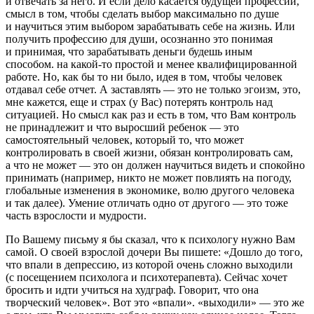
и отвечать за него. И если дело касается будущей профессии,
смысл в том, чтобы сделать выбор максимально по душе
и научиться этим выбором зарабатывать себе на жизнь. Или
получить профессию для души, осознанно это понимая
и принимая, что зарабатывать деньги будешь иным
способом. на какой-то простой и менее квалифицированной
работе. Но, как бы то ни было, идея в том, чтобы человек
отдавал себе отчет. А заставлять — это не только эгоизм, это,
мне кажется, еще и страх (у Вас) потерять контроль над
ситуацией. Но смысл как раз и есть в том, что Вам контроль
не принадлежит и что выросший ребенок — это
самостоятельный человек, который то, что может
контролировать в своей жизни, обязан контролировать сам,
а что не может — это он должен научиться видеть и спокойно
принимать (например, никто не может повлиять на погоду,
глобальные изменения в экономике, волю другого человека
и так далее). Умение отличать одно от другого — это тоже
часть взрослости и мудрости.
По Вашему письму я бы сказал, что к психологу нужно Вам
самой. О своей взрослой дочери Вы пишете: «Дошло до того,
что впали в депрессию, из которой очень сложно выходили
(с посещением психолога и психотерапевта). Сейчас хочет
бросить и идти учиться на худграф. Говорит, что она
творческий человек». Вот это «впали». «выходили» — это же