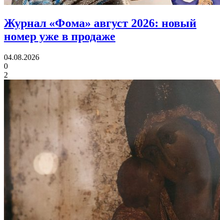
Журнал «Фома» август 2026:
новый
номер уже в продаже
04.08.2026
0
2