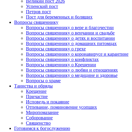
Великий пост 2026
Успенский пост
Петров пост
Пост для беременных и болящих
Вопросы священнику
Вопросы священнику о вере и благочестии
Вопросы священнику о венчании и свадьбе
Вопросы священнику о детях и воспитании
Вопросы священнику о домашних питомцах
Вопросы священнику о грехе
Вопросы священнику о коронавирусе и карантине
Вопросы священнику о конфликтах
Вопросы священнику о Крещении
Вопросы священнику о любви и отношениях
Вопросы священнику о медицине и здоровье
Вопросы о храме
Таинства и обряды
Крещение
Причастие
Исповедь и покаяние
Отпевание, поминовение усопших
Миропомазание
Соборование
Священство
Готовимся к богослужению