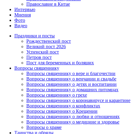
Православие в Китае
Интервью
Мнения
Фото
Видео
Праздники и посты
Рождественский пост
Великий пост 2026
Успенский пост
Петров пост
Пост для беременных и болящих
Вопросы священнику
Вопросы священнику о вере и благочестии
Вопросы священнику о венчании и свадьбе
Вопросы священнику о детях и воспитании
Вопросы священнику о домашних питомцах
Вопросы священнику о грехе
Вопросы священнику о коронавирусе и карантине
Вопросы священнику о конфликтах
Вопросы священнику о Крещении
Вопросы священнику о любви и отношениях
Вопросы священнику о медицине и здоровье
Вопросы о храме
Таинства и обряды