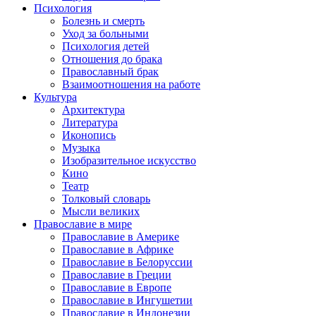
Психология
Болезнь и смерть
Уход за больными
Психология детей
Отношения до брака
Православный брак
Взаимоотношения на работе
Культура
Архитектура
Литература
Иконопись
Музыка
Изобразительное искусство
Кино
Театр
Толковый словарь
Мысли великих
Православие в мире
Православие в Америке
Православие в Африке
Православие в Белоруссии
Православие в Греции
Православие в Европе
Православие в Ингушетии
Православие в Индонезии