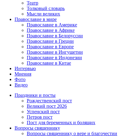
Театр
Толковый словарь
Мысли великих
Православие в мире
Православие в Америке
Православие в Африке
Православие в Белоруссии
Православие в Греции
Православие в Европе
Православие в Ингушетии
Православие в Индонезии
Православие в Китае
Интервью
Мнения
Фото
Видео
Праздники и посты
Рождественский пост
Великий пост 2026
Успенский пост
Петров пост
Пост для беременных и болящих
Вопросы священнику
Вопросы священнику о вере и благочестии