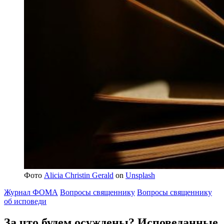
Фото
Alicia Christin Gerald
on
Unsplash
Журнал ФОМА
Вопросы священнику
Вопросы священнику
об исповеди
За что будем осуждены?
Исповеданные