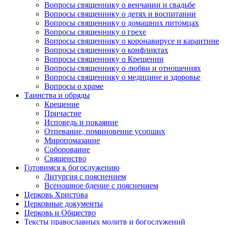
Вопросы священнику о венчании и свадьбе
Вопросы священнику о детях и воспитании
Вопросы священнику о домашних питомцах
Вопросы священнику о грехе
Вопросы священнику о коронавирусе и карантине
Вопросы священнику о конфликтах
Вопросы священнику о Крещении
Вопросы священнику о любви и отношениях
Вопросы священнику о медицине и здоровье
Вопросы о храме
Таинства и обряды
Крещение
Причастие
Исповедь и покаяние
Отпевание, поминовение усопших
Миропомазание
Соборование
Священство
Готовимся к богослужению
Литургия с пояснением
Всенощное бдение с пояснением
Церковь Христова
Церковные документы
Церковь и Общество
Тексты православных молитв и богослужений