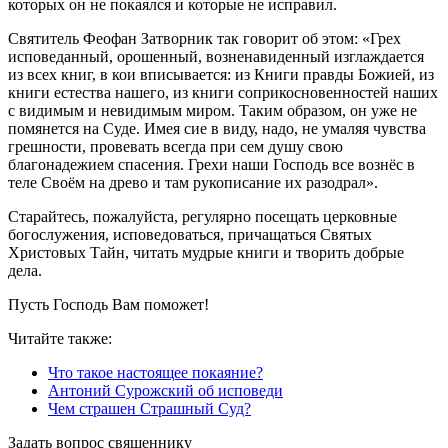
которых он не покаялся и которые не исправил.
Святитель Феофан Затворник так говорит об этом: «Грех
исповеданный, орошенный, возненавиденный изглаждается
из всех книг, в кои вписывается: из Книги правды Божией, из
книги естества нашего, из книги соприкосновенностей наших
с видимым и невидимым миром. Таким образом, он уже не
помянется на Суде. Имея сие в виду, надо, не умаляя чувства
грешности, провевать всегда при сем душу свою
благонадежием спасения. Грехи наши Господь все вознёс в
теле Своём на древо и там рукописание их разодрал».
Старайтесь, пожалуйста, регулярно посещать церковные
богослужения, исповедоваться, причащаться Святых
Христовых Тайн, читать мудрые книги и творить добрые
дела.
Пусть Господь Вам поможет!
Читайте также:
Что такое настоящее покаяние?
Антоний Сурожский об исповеди
Чем страшен Страшный Суд?
Задать вопрос священнику