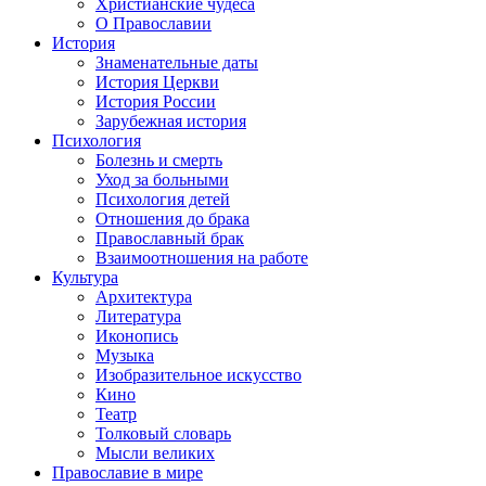
Христианские чудеса
О Православии
История
Знаменательные даты
История Церкви
История России
Зарубежная история
Психология
Болезнь и смерть
Уход за больными
Психология детей
Отношения до брака
Православный брак
Взаимоотношения на работе
Культура
Архитектура
Литература
Иконопись
Музыка
Изобразительное искусство
Кино
Театр
Толковый словарь
Мысли великих
Православие в мире