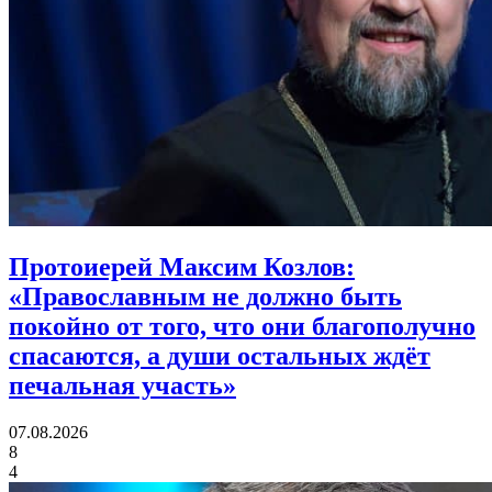
Протоиерей Максим Козлов:
«Православным не должно быть
покойно от того, что они благополучно
спасаются, а души остальных ждёт
печальная участь»
07.08.2026
8
4