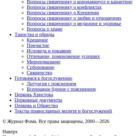
Вопросы священнику о коронавирусе и карантине
Вопросы священнику о конфликтах
Вопросы священнику о Крещении
Вопросы священнику о любви и отношениях
Вопросы священнику о медицине и здоровье
Вопросы о храме
Таинства и обряды
Крещение
Причастие
Исповедь и покаяние
Отпевание, поминовение усопших
Миропомазание
Соборование
Священство
Готовимся к богослужению
Литургия с пояснением
Всенощное бдение с пояснением
Церковь Христова
Церковные документы
Церковь и Общество
Тексты православных молитв и богослужений
© Журнал Фома. Все права защищены, 2000—2026
Наверх