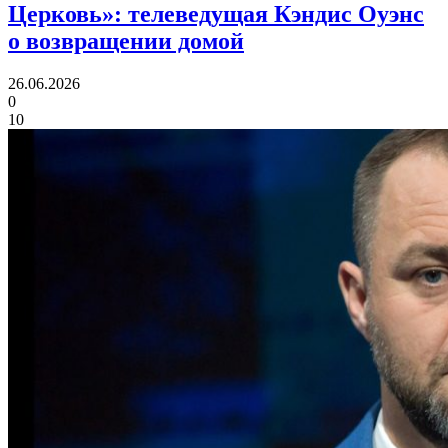
Церковь»:
телеведущая Кэндис Оуэнс
о возвращении домой
26.06.2026
0
10