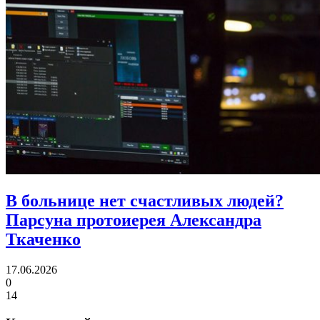
В больнице нет счастливых людей?
Парсуна протоиерея Александра
Ткаченко
17.06.2026
0
14