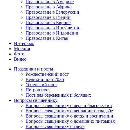
Православие в Америке
Православие в Африке
Православие в Белоруссии
Православие в Греции
Православие в Европе
Православие в Ингушетии
Православие в Индонезии
Православие в Китае
Интервью
Мнения
Фото
Видео
Праздники и посты
Рождественский пост
Великий пост 2026
Успенский пост
Петров пост
Пост для беременных и болящих
Вопросы священнику
Вопросы священнику о вере и благочестии
Вопросы священнику о венчании и свадьбе
Вопросы священнику о детях и воспитании
Вопросы священнику о домашних питомцах
Вопросы священнику о грехе