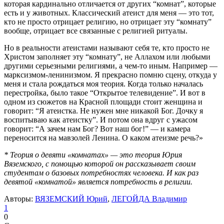
которая кардинально отличается от других “комнат”, которые
есть и у животных. Классический атеист для меня — это тот,
кто не просто отрицает религию, но отрицает эту “комнату”
вообще, отрицает все связанные с религией ритуалы.
Но в реальности атеистами называют себя те, кто просто не
Христом заполняет эту “комнату”, не Аллахом или любыми
другими серьезными религиями, а чем-то иным. Например —
марксизмом-ленинизмом. Я прекрасно помню сцену, откуда у
меня и стала рождаться моя теория. Когда только началась
перестройка, было такое “Открытое телевидение”. И вот в
одном из сюжетов на Красной площади стоит женщина и
говорит: “Я атеистка. Не нужен мне никакой Бог. Дочку я
воспитываю как атеистку”. И потом она вдруг с ужасом
говорит: “А зачем нам Бог? Вот наш бог!” — и камера
переносится на мавзолей Ленина. О каком атеизме речь?»
* Теория о девяти «комнатах» — это теория Юрия
Вяземского, с помощью которой он рассказывает своим
студентам о базовых потребностях человека. И как раз
девятой «комнатой» является потребность в религии.
Авторы:
ВЯЗЕМСКИЙ Юрий
,
ЛЕГОЙДА Владимир
1
0