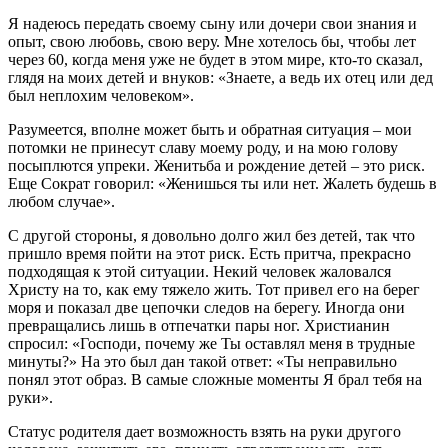
Я надеюсь передать своему сыну или дочери свои знания и
опыт, свою любовь, свою веру. Мне хотелось бы, чтобы лет
через 60, когда меня уже не будет в этом мире, кто-то сказал,
глядя на моих детей и внуков: «Знаете, а ведь их отец или дед
был неплохим человеком».
Разумеется, вполне может быть и обратная ситуация – мои
потомки не принесут славу моему роду, и на мою голову
посыплются упреки. Женитьба и рождение детей – это риск.
Еще Сократ говорил: «Женишься ты или нет. Жалеть будешь в
любом случае».
С другой стороны, я довольно долго жил без детей, так что
пришло время пойти на этот риск. Есть притча, прекрасно
подходящая к этой ситуации. Некий человек жаловался
Христу на то, как ему тяжело жить. Тот привел его на берег
моря и показал две цепочки следов на берегу. Иногда они
превращались лишь в отпечатки пары ног. Христианин
спросил: «Господи, почему же Ты оставлял меня в трудные
минуты?» На это был дан такой ответ: «Ты неправильно
понял этот образ. В самые сложные моменты Я брал тебя на
руки».
Статус родителя дает возможность взять на руки другого