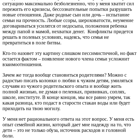
ситуацию максимально безболезненно, что у меня хватит сил
пережить его кризисы, бессознательные попытки разрушить
новые отношения. Даже родные сын или дочь – испытание
семьи на прочность. Любые ссоры, шероховатости, неумение
договариваться усилятся от недосыпа, положения ребенка
между папой и мамой, нехватки денег. Конфликты придется
решать в полевых условиях, надеясь, что семья не
превратиться в поле битвы.
Кто-то назовет эту картину слишком пессимистичной, но факт
остается фактом – появление нового члена семьи усложнит
взаимоотношения.
Зачем же тогда вообще становиться родителями? Можно с
радостью писать колонки о любви к чужим детям, умиляться
случаям из чужого родительского опыта и вообще жить
полной жизнью, не думая о пеленках, прививках, соплях,
школе, институте. В конце концов, мы все равно умрем, так
какая разница, кто подаст в старости стакан воды или будет
приходить на твою могилу.
У меня нет рационального ответа на этот вопрос. У меня есть
опыт семейной жизни, который дает мне надежду на то, что
дети – это не только обуза, источник расходов и головной
боли.