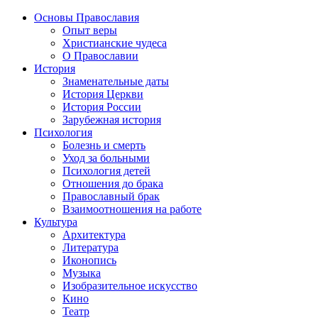
Основы Православия
Опыт веры
Христианские чудеса
О Православии
История
Знаменательные даты
История Церкви
История России
Зарубежная история
Психология
Болезнь и смерть
Уход за больными
Психология детей
Отношения до брака
Православный брак
Взаимоотношения на работе
Культура
Архитектура
Литература
Иконопись
Музыка
Изобразительное искусство
Кино
Театр