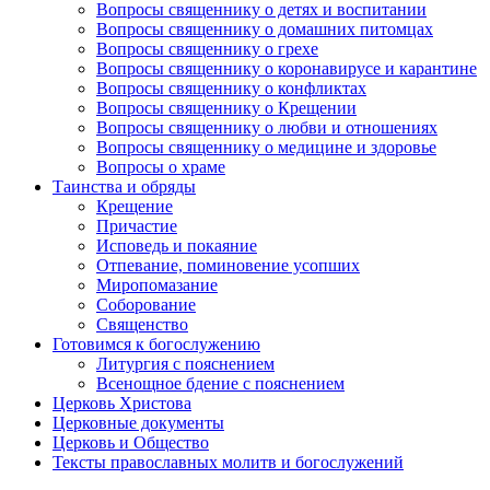
Вопросы священнику о детях и воспитании
Вопросы священнику о домашних питомцах
Вопросы священнику о грехе
Вопросы священнику о коронавирусе и карантине
Вопросы священнику о конфликтах
Вопросы священнику о Крещении
Вопросы священнику о любви и отношениях
Вопросы священнику о медицине и здоровье
Вопросы о храме
Таинства и обряды
Крещение
Причастие
Исповедь и покаяние
Отпевание, поминовение усопших
Миропомазание
Соборование
Священство
Готовимся к богослужению
Литургия с пояснением
Всенощное бдение с пояснением
Церковь Христова
Церковные документы
Церковь и Общество
Тексты православных молитв и богослужений