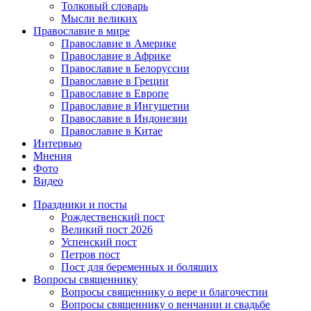
Толковый словарь
Мысли великих
Православие в мире
Православие в Америке
Православие в Африке
Православие в Белоруссии
Православие в Греции
Православие в Европе
Православие в Ингушетии
Православие в Индонезии
Православие в Китае
Интервью
Мнения
Фото
Видео
Праздники и посты
Рождественский пост
Великий пост 2026
Успенский пост
Петров пост
Пост для беременных и болящих
Вопросы священнику
Вопросы священнику о вере и благочестии
Вопросы священнику о венчании и свадьбе