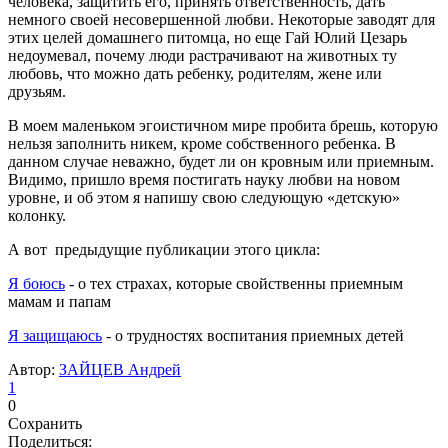
человека, защитить его, принять ответственность, дать
немного своей несовершенной любви. Некоторые заводят для
этих целей домашнего питомца, но еще Гай Юлий Цезарь
недоумевал, почему люди растрачивают на животных ту
любовь, что можно дать ребенку, родителям, жене или
друзьям.
В моем маленьком эгоистичном мире пробита брешь, которую
нельзя заполнить никем, кроме собственного ребенка. В
данном случае неважно, будет ли он кровным или приемным.
Видимо, пришло время постигать науку любви на новом
уровне, и об этом я напишу свою следующую «детскую»
колонку.
А вот предыдущие публикации этого цикла:
Я боюсь
- о тех страхах, которые свойственны приемным
мамам и папам
Я защищаюсь
- о трудностях воспитания приемных детей
Автор:
ЗАЙЦЕВ Андрей
1
0
Сохранить
Поделиться: