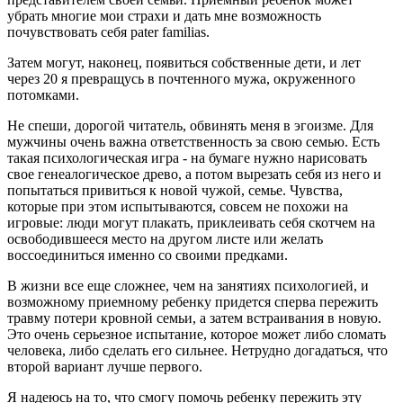
убрать многие мои страхи и дать мне возможность
почувствовать себя pater familias.
Затем могут, наконец, появиться собственные дети, и лет
через 20 я превращусь в почтенного мужа, окруженного
потомками.
Не спеши, дорогой читатель, обвинять меня в эгоизме. Для
мужчины очень важна ответственность за свою семью. Есть
такая психологическая игра - на бумаге нужно нарисовать
свое генеалогическое древо, а потом вырезать себя из него и
попытаться привиться к новой чужой, семье. Чувства,
которые при этом испытываются, совсем не похожи на
игровые: люди могут плакать, приклеивать себя скотчем на
освободившееся место на другом листе или желать
воссоединиться именно со своими предками.
В жизни все еще сложнее, чем на занятиях психологией, и
возможному приемному ребенку придется сперва пережить
травму потери кровной семьи, а затем встраивания в новую.
Это очень серьезное испытание, которое может либо сломать
человека, либо сделать его сильнее. Нетрудно догадаться, что
второй вариант лучше первого.
Я надеюсь на то, что смогу помочь ребенку пережить эту