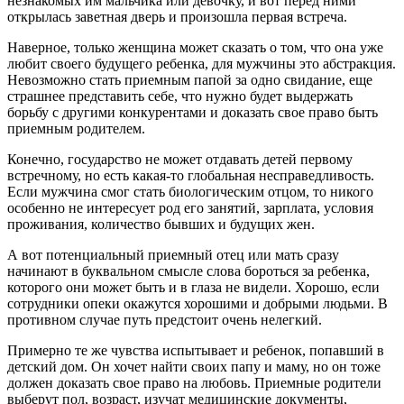
незнакомых им мальчика или девочку, и вот перед ними
открылась заветная дверь и произошла первая встреча.
Наверное, только женщина может сказать о том, что она уже
любит своего будущего ребенка, для мужчины это абстракция.
Невозможно стать приемным папой за одно свидание, еще
страшнее представить себе, что нужно будет выдержать
борьбу с другими конкурентами и доказать свое право быть
приемным родителем.
Конечно, государство не может отдавать детей первому
встречному, но есть какая-то глобальная несправедливость.
Если мужчина смог стать биологическим отцом, то никого
особенно не интересует род его занятий, зарплата, условия
проживания, количество бывших и будущих жен.
А вот потенциальный приемный отец или мать сразу
начинают в буквальном смысле слова бороться за ребенка,
которого они может быть и в глаза не видели. Хорошо, если
сотрудники опеки окажутся хорошими и добрыми людьми. В
противном случае путь предстоит очень нелегкий.
Примерно те же чувства испытывает и ребенок, попавший в
детский дом. Он хочет найти своих папу и маму, но он тоже
должен доказать свое право на любовь. Приемные родители
выберут пол, возраст, изучат медицинские документы,