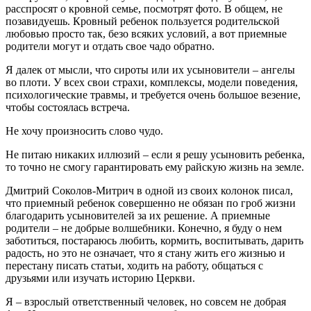
расспросят о кровной семье, посмотрят фото. В общем, не
позавидуешь. Кровный ребенок пользуется родительской
любовью просто так, безо всяких условий, а вот приемные
родители могут и отдать свое чадо обратно.
Я далек от мысли, что сироты или их усыновители – ангелы
во плоти. У всех свои страхи, комплексы, модели поведения,
психологические травмы, и требуется очень большое везение,
чтобы состоялась встреча.
Не хочу произносить слово чудо.
Не питаю никаких иллюзий – если я решу усыновить ребенка,
то точно не смогу гарантировать ему райскую жизнь на земле.
Дмитрий Соколов-Митрич в одной из своих колонок писал,
что приемный ребенок совершенно не обязан по гроб жизни
благодарить усыновителей за их решение. А приемные
родители – не добрые волшебники. Конечно, я буду о нем
заботиться, постараюсь любить, кормить, воспитывать, дарить
радость, но это не означает, что я стану жить его жизнью и
перестану писать статьи, ходить на работу, общаться с
друзьями или изучать историю Церкви.
Я – взрослый ответственный человек, но совсем не добрая