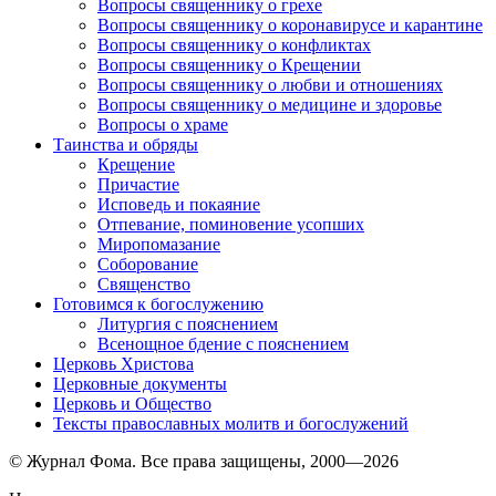
Вопросы священнику о грехе
Вопросы священнику о коронавирусе и карантине
Вопросы священнику о конфликтах
Вопросы священнику о Крещении
Вопросы священнику о любви и отношениях
Вопросы священнику о медицине и здоровье
Вопросы о храме
Таинства и обряды
Крещение
Причастие
Исповедь и покаяние
Отпевание, поминовение усопших
Миропомазание
Соборование
Священство
Готовимся к богослужению
Литургия с пояснением
Всенощное бдение с пояснением
Церковь Христова
Церковные документы
Церковь и Общество
Тексты православных молитв и богослужений
© Журнал Фома. Все права защищены, 2000—2026