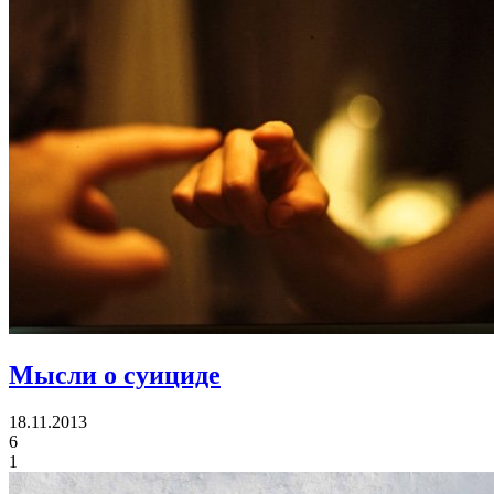
Мысли о суициде
18.11.2013
6
1