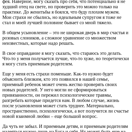
фея. Наверное, могу сказать про себя, что потенциально я не
худший отец на свете, но проверить это можно только на
практике. До женитьбы я боялся, что буду плохим мужем.
Мои страхи не сбылись, но идеальным супругом я тоже не
стал и моей лучшей половине бывает со мной тяжело.
В общем усыновление – это не широкая дверь в мир счастья и
розовых слоников, а сложное уравнение со множеством
неизвестных, которые надо решать.
В свое оправдание я могу сказать, что стараюсь это делать.
Что-то у меня получается лучше, что-то хуже, но теоретически
я могу стать приемным родителем.
Еще у меня есть страхи поменьше. Как-то нужно будет
объяснить близким, кто это появился в нашей семье,
приемный ребенок может очень жестко проверять своих
новых родителей. У него могли не сформироваться
привязанности, он пережил психологические травмы,
разгребать которые придется нам. В любом случае, жизнь
после усыновления может стать труднее. Материально,
пространственно, психологически, а вот получится ли счастье
новой взаимной любви – еще большой вопрос.
Да чуть не забыл. И приемным детям, и приемным родителям
надеяться нужно лишь на Бога и себя. Ну может быть еще на