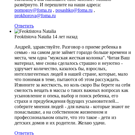
развёрнуто. И перешлите на наши адреса:
pomogov@foma.ru
,
posashko@foma.ru
,
prokhorova@foma.ru
Ответить
Feoktistova Natalia
14 лет назад
Андрей, здравствуйте. Разговор о приеме ребенка в
семью - на самом деле займет гораздо больше времени и
места, чем одна "мужская жесткая колонка". Читая Ваш
материал, мне снова сделалось страшно и неуютно -
удручает количество, казалось бы, взрослых,
интеллигентных людей в нашей стране, которые, мало
что понимая в теме, пытаются об этом рассуждать.
Извините за жесткость, но коль скоро Вы берете на себя
смелость вещать в массы о таких важных вопросах как
усыновление и опека, выбор и поиск ребенка, его
страхи и предубеждения будущих усыновителей...
соберите мнения людей - для начала - которые знают не
понаслышке, а на собственном жизненном и
профессиональном опыте, что это такое - дети из
детских домов и их родители. Желаю удачи.
Ответить