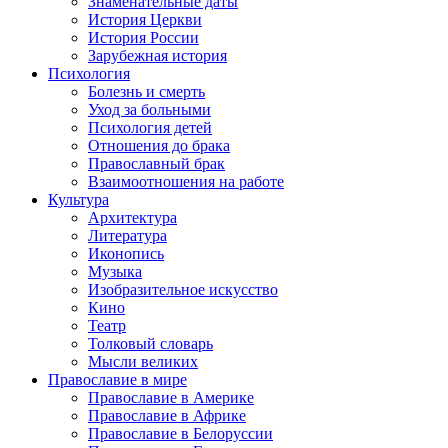
Знаменательные даты
История Церкви
История России
Зарубежная история
Психология
Болезнь и смерть
Уход за больными
Психология детей
Отношения до брака
Православный брак
Взаимоотношения на работе
Культура
Архитектура
Литература
Иконопись
Музыка
Изобразительное искусство
Кино
Театр
Толковый словарь
Мысли великих
Православие в мире
Православие в Америке
Православие в Африке
Православие в Белоруссии