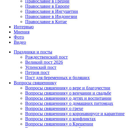
Православие в Греции
Православие в Европе
Православие в Ингушетии
Православие в Индонезии
Православие в Китае
Интервью
Мнения
Фото
Видео
Праздники и посты
Рождественский пост
Великий пост 2026
Успенский пост
Петров пост
Пост для беременных и болящих
Вопросы священнику
Вопросы священнику о вере и благочестии
Вопросы священнику о венчании и свадьбе
Вопросы священнику о детях и воспитании
Вопросы священнику о домашних питомцах
Вопросы священнику о грехе
Вопросы священнику о коронавирусе и карантине
Вопросы священнику о конфликтах
Вопросы священнику о Крещении