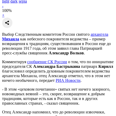
light
dark
sepia
-
100
%
+
Выбор Следственным комитетом России святого
архангела
Михаила
как небесного покровителя ведомства – пример
возвращения к традициям, существовавшим в России еще до
революции 1917 года, об этом заявил глава Патриаршей
пресс-службы священник
Александр Волков
.
Комментируя
сообщение СК России
о том, что по инициативе
председателя СК
Александра Бастрыкина
патриарх
Кирилл
благословил определить духовным покровителем ведомства
архангела Михаила, отец Александр отметил, что в этом нет
ничего необычного, передает
РИА Новости
.
- В этом «цеховом почитании» святых нет ничего зазорного,
новомодных веяний – это, скорее, возвращение к добрым
традициям, которые есть как в России, так и в других
православных странах, - сказал священник.
Отец Александр напомнил, что до революции извозчики,