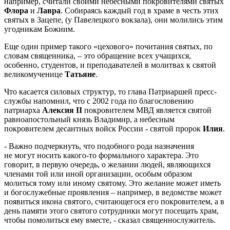
например, считали своими небесными покровителями святых
Флора
и
Лавра
. Собираясь каждый год в храме в честь этих
святых в Зацепе, (у Павелецкого вокзала), они молились этим
угодникам Божиим.
Еще один пример такого «цехового» почитания святых, по
словам священника, – это обращение всех учащихся,
особенно, студентов, и преподавателей в молитвах к святой
великомученице
Татьяне
.
Что касается силовых структур, то глава Патриаршей пресс-
службы напомнил, что с 2002 года по благословению
патриарха
Алексия II
покровителем МВД является святой
равноапостольный князь Владимир, а небесным
покровителем десантных войск России - святой пророк
Илия
.
- Важно подчеркнуть, что подобного рода назначения
не могут носить какого-то формального характера. Это
говорит, в первую очередь, о желании людей, являющихся
членами той или иной организации, особым образом
молиться тому или иному святому. Это желание может иметь
и богослужебные проявления – например, в ведомстве может
появиться икона святого, считающегося его покровителем, а в
день памяти этого святого сотрудники могут посещать храм,
чтобы помолиться ему вместе, - сказал священнослужитель.