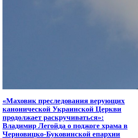
«Маховик преследования верующих
канонической Украинской Церкви
продолжает раскручиваться»:
Владимир Легойда о поджоге храма в
Черновицко-Буковинской епархии