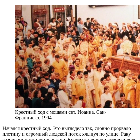
Крестный ход с мощами свт. Иоанна. Сан-
Франциско, 1994
Начался крестный ход. Это выглядело так, словно прорвало
плотину и огромный людской поток хлынул по улице. Раку
с мощами несли духовенство. Время от времени сменяли друг