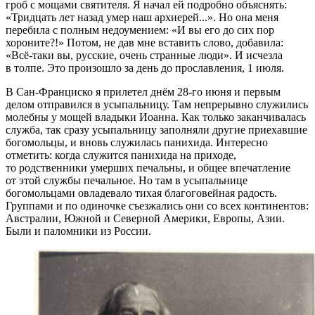
гроб с мощами святителя. Я начал ей подробно объяснять:
«Тридцать лет назад умер наш архиерей...». Но она меня
перебила с полным недоумением: «И вы его до сих пор
хороните?!» Потом, не дав мне вставить слово, добавила:
«Всё-таки вы, русские, очень странные люди». И исчезла
в толпе. Это произошло за день до прославления, 1 июля.
В Сан-Франциско я прилетел днём 28-го июня и первым
делом отправился в усыпальницу. Там непрерывно служились
молебны у мощей владыки Иоанна. Как только заканчивалась
служба, так сразу усыпальницу заполняли другие приехавшие
богомольцы, и вновь служилась панихида. Интересно
отметить: когда служится панихида на приходе,
то родственники умерших печальны, и общее впечатление
от этой службы печальное. Но там в усыпальнице
богомольцами овладевало тихая благоговейная радость.
Группами и по одиночке съезжались они со всех континентов:
Австралии, Южной и Северной Америки, Европы, Азии.
Были и паломники из России.