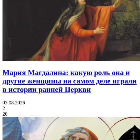
Мария Магдалина:
какую роль она и
другие женщины на самом деле играли
в истории ранней Церкви
03.08.2026
2
20