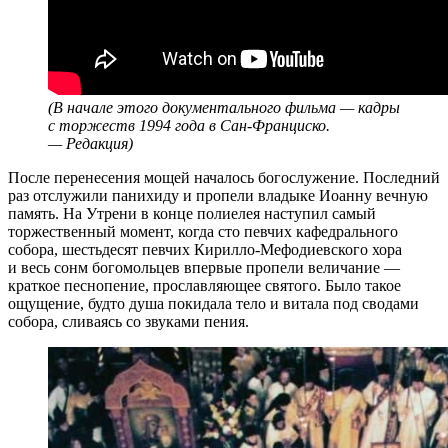
(В начале этого документального фильма — кадры
с торжеств 1994 года в Сан-Франциско.
— Редакция)
После перенесения мощей началось богослужение. Последний
раз отслужили панихиду и пропели владыке Иоанну вечную
память. На Утрени в конце полиелея наступил самый
торжественный момент, когда сто певчих кафедрального
собора, шестьдесят певчих Кирилло-Мефодиевского хора
и весь сонм богомольцев впервые пропели величание —
краткое песнопение, прославляющее святого. Было такое
ощущение, будто душа покидала тело и витала под сводами
собора, сливаясь со звуками пения.