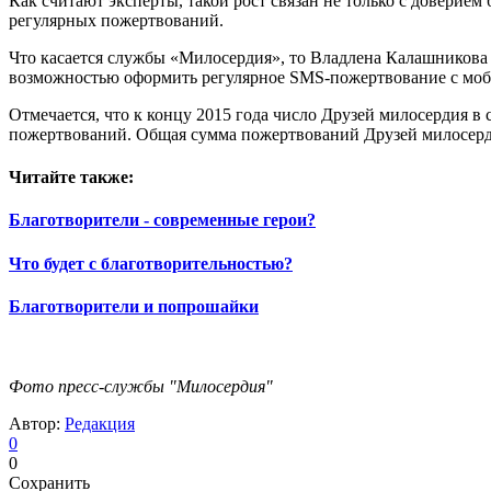
Как считают эксперты, такой рост связан не только с довери
регулярных пожертвований.
Что касается службы «Милосердия», то Владлена Калашникова 
возможностью оформить регулярное SMS-пожертвование с моб
Отмечается, что к концу 2015 года число Друзей милосердия в 
пожертвований. Общая сумма пожертвований Друзей милосерди
Читайте также:
Благотворители - современные герои?
Что будет с благотворительностью?
Благотворители и попрошайки
Фото пресс-службы "Милосердия"
Автор:
Редакция
0
0
Сохранить