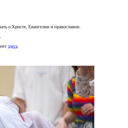
вать
о Христе, Евангелии и православии
.
.
мент
здесь