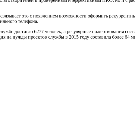
ем благотворителей к проверенным и эффективным НКО, но и с 
связывает это с появлением возможности оформить рекуррентный
ильного телефона.
службе достигло 6277 человек, а регулярные пожертвования соста
я на нужды проектов службы в 2015 году составила более 64 м