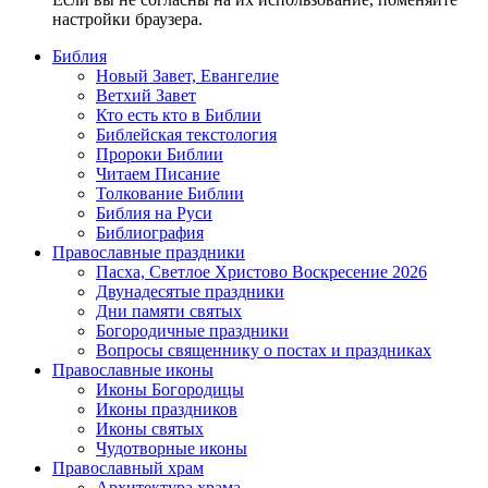
настройки браузера.
Библия
Новый Завет, Евангелие
Ветхий Завет
Кто есть кто в Библии
Библейская текстология
Пророки Библии
Читаем Писание
Толкование Библии
Библия на Руси
Библиография
Православные праздники
Пасха, Светлое Христово Воскресение 2026
Двунадесятые праздники
Дни памяти святых
Богородичные праздники
Вопросы священнику о постах и праздниках
Православные иконы
Иконы Богородицы
Иконы праздников
Иконы святых
Чудотворные иконы
Православный храм
Архитектура храма