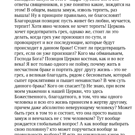
ответы священников, и уже понятно какие, зиждятся на
этом! В общем, вышла замуж, изволь терпеть, раз
вышла! Ну в принципе правильно, не благословят!
Благородная позиция: пусть живет без любви, мучается,
терпит! Хотя явно человек не хочет терпеть! Церковь
хочет предотвратить грех, однако же, стоит ли это
делать, когда грех уже произошел по сути, и
провоцирует и все последующие, которые будут
происходит в данном браке! Стоит ли предотвращать
грех, если он уже произошел? Кого мы обманываем,
Господа Бога? Позиция Церкви костная, как и во все
века! Я вот только одного не пойму, почему жить в
несчастном браке и портить друг другу жизнь - это не
грех, а великая благодать, рядом с бесноватым, который
сыпет проклятиями и пышет ненавистью? В чем суть
данного брака? Кого он спасает?)) Не знаю, при всем
моем уважении к нашей Церкви, что здесь
Божественного, благодатного, в том, что мы одного
человека и всю его жизнь принесем в жертву другому,
причем даже абсолютно неверующему человеку? Может
быть грех в том то и состоит, что она просто вышла
замуж и венчалась не с тем человеком? Тут вообще
рождается глобальный вопрос! А как вообще выбирать
свою половину? кто может поручиться вообще за
правильность выбора? И есть ли изначально какое-то