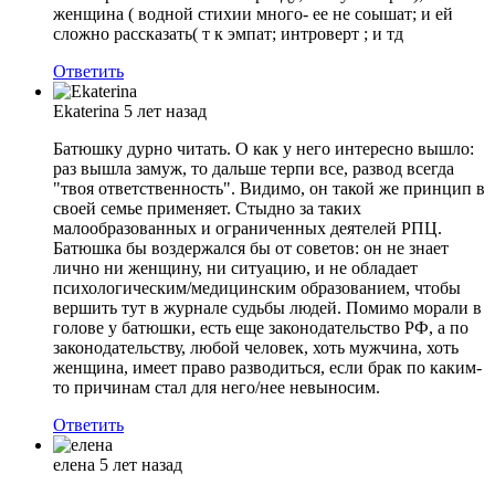
женщина ( водной стихии много- ее не соышат; и ей
сложно рассказать( т к эмпат; интроверт ; и тд
Ответить
Ekaterina
5 лет назад
Батюшку дурно читать. О как у него интересно вышло:
раз вышла замуж, то дальше терпи все, развод всегда
"твоя ответственность". Видимо, он такой же принцип в
своей семье применяет. Стыдно за таких
малообразованных и ограниченных деятелей РПЦ.
Батюшка бы воздержался бы от советов: он не знает
лично ни женщину, ни ситуацию, и не обладает
психологическим/медицинским образованием, чтобы
вершить тут в журнале судьбы людей. Помимо морали в
голове у батюшки, есть еще законодательство РФ, а по
законодательству, любой человек, хоть мужчина, хоть
женщина, имеет право разводиться, если брак по каким-
то причинам стал для него/нее невыносим.
Ответить
елена
5 лет назад