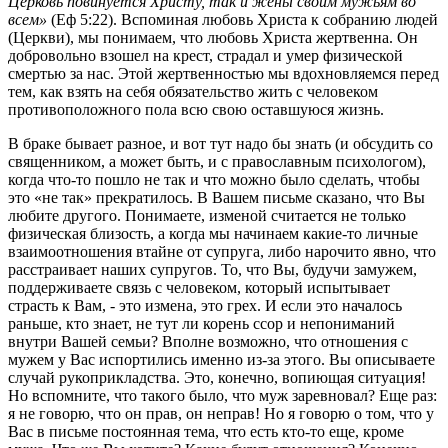
Церковь повинуется Христу, так и жены своим мужьям во
всем»
(Еф 5:22). Вспоминая любовь Христа к собранию людей
(Церкви), мы понимаем, что любовь Христа жертвенна. Он
добровольно взошел на крест, страдал и умер физической
смертью за нас. Этой жертвенностью мы вдохновляемся перед
тем, как взять на себя обязательство жить с человеком
противоположного пола всю свою оставшуюся жизнь.
В браке бывает разное, и вот тут надо бы знать (и обсудить со
священником, а может быть, и с православным психологом),
когда что-то пошло не так и что можно было сделать, чтобы
это «не так» прекратилось. В Вашем письме сказано, что Вы
любите другого. Понимаете, изменой считается не только
физическая близость, а когда мы начинаем какие-то личные
взаимоотношения втайне от супруга, либо нарочито явно, что
расстраивает наших супругов. То, что Вы, будучи замужем,
поддерживаете связь с человеком, который испытывает
страсть к Вам, - это измена, это грех. И если это началось
раньше, кто знает, не тут ли корень ссор и непониманий
внутри Вашей семьи? Вполне возможно, что отношения с
мужем у Вас испортились именно из-за этого. Вы описываете
случай рукоприкладства. Это, конечно, вопиющая ситуация!
Но вспомните, что такого было, что муж заревновал? Еще раз:
я не говорю, что он прав, он неправ! Но я говорю о том, что у
Вас в письме постоянная тема, что есть кто-то еще, кроме