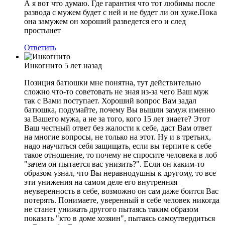
А я вот что думаю. Где гарантия что тот любимы после
развода с мужем будет с ней и не будет ли он хуже.Пока
она замужем он хороший разведется его и след
простынет
Ответить
Инкогнито
5 лет назад
Позиция батюшки мне понятна, тут действительно
сложно что-то советовать не зная из-за чего Ваш муж
так с Вами поступает. Хороший вопрос Вам задал
батюшка, подумайте, почему Вы вышли замуж именно
за Вашего мужа, а не за того, кого 15 лет знаете? Этот
Ваш честный ответ без жалости к себе, даст Вам ответ
на многие вопросы, не только на этот. Ну и в третьих,
надо научиться себя защищать, если вы терпите к себе
такое отношение, то почему не спросите человека в лоб
"зачем он пытается вас унизить?". Если он каким-то
образом узнал, что Вы неравнодушны к другому, то все
эти унижения на самом деле его внутренняя
неуверенность в себе, возможно он сам даже боится Вас
потерять. Понимаете, уверенный в себе человек никогда
не станет унижать другого пытаясь таким образом
показать "кто в доме хозяин", пытаясь самоутвердиться