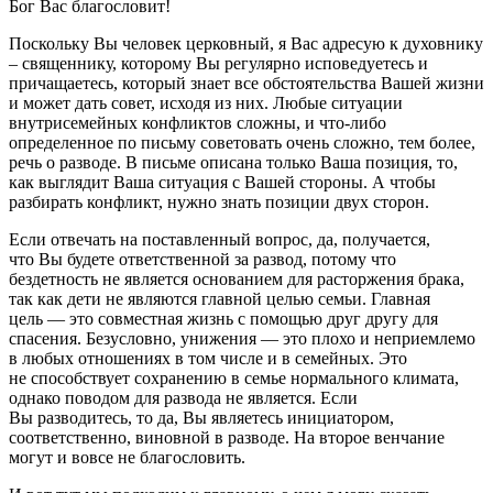
Бог Вас благословит!
Поскольку Вы человек церковный, я Вас адресую к духовнику
– священнику, которому Вы регулярно исповедуетесь и
причащаетесь, который знает все обстоятельства Вашей жизни
и может дать совет, исходя из них. Любые ситуации
внутрисемейных конфликтов сложны, и что-либо
определенное по письму советовать очень сложно, тем более,
речь о разводе. В письме описана только Ваша позиция, то,
как выглядит Ваша ситуация с Вашей стороны. А чтобы
разбирать конфликт, нужно знать позиции двух сторон.
Если отвечать на поставленный вопрос, да, получается,
что Вы будете ответственной за развод, потому что
бездетность не является основанием для расторжения брака,
так как дети не являются главной целью семьи. Главная
цель — это совместная жизнь с помощью друг другу для
спасения. Безусловно, унижения — это плохо и неприемлемо
в любых отношениях в том числе и в семейных. Это
не способствует сохранению в семье нормального климата,
однако поводом для развода не является. Если
Вы разводитесь, то да, Вы являетесь инициатором,
соответственно, виновной в разводе. На второе венчание
могут и вовсе не благословить.