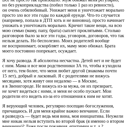
но без рукоприкладства (побил только 1 раз из ревности),
он очень себялюбивый. Унижает меня и уничтожает морально
просто зло все эти годы по каждой ерунде. Что-то случается
(например, попала в ДТП хоть и не виновна), просто начинает
унижать и уничтожать морально. Кричит такие вещи, на всю
мою семью (маму, папу, брата) сыплет проклятьями. Столько
разговоров было за все эти годы, уговоров, договоров, что так
нельзя делать. Но бесполезно. Моих родителей вообще
не воспринимает, оскорбляет их, маму мою обижал. Брата
моего постоянно попрекает, осуждает.
Я хочу развода. Я абсолютна несчастна. Детей нет и не будет
с ним. Мама и все мои родственники ЗА то, чтобы я уходила
от него, тем более, что меня любит другой (знакомы почти
15 лет), добрый и ласковый. Я с родителями не вижусь
месяцами, хотя живут они недалеко — в Москве,
я в Звенигороде. Не вижусь из-за мужа, он их презирает,
не хочет видеться с ними, и меня не особо пускает. Мои
родители его видеть из-за его отношения к ним не хотят.
Я верующий человек, регулярно посещаю богослужения,
причащаюсь. И для меня крайне важно венчание. Если
я разведусь — будет ведь моя вина, моя инициатива. Неужели
мне никак нельзя вступить во второй брак (я именно о втором
венчании)? Даже после покаяния, епитимии и т. д.?