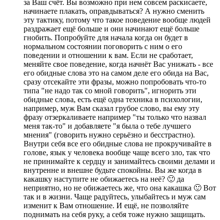
за Ваш счёт. Вы возможно при нем совсем раскисаете,
начинаете плакать, оправдываться? А нужно сменить
эту тактику, потому что такое поведение вообще людей
раздражает ещё больше и они начинают ещё больше
гнобить. Попробуйте для начала когда он будет в
нормальном состоянии поговорить с ним о его
поведении и отношении к вам. Если не сработает,
меняйте свое поведение, когда начнёт Вас унижать - все
его обидные слова это на самом деле его обида на Вас,
сразу отсекайте эти фразы, можно попробовать что-то
типа "не надо так со мной говорить", игнорить эти
обидные слова, есть ещё одна техника в психологии,
например, муж Вам сказал грубое слово, вы ему эту
фразу отзеркаливаете например "ты только что назвал
меня так-то" и добавляете "я была о тебе лучшего
мнения" (говорить нужно серьёзно и бесстрастно).
Внутри себя все его обидные слова не прокручивайте в
голове, язык у человека вообще чаще всего зло, так что
не принимайте к сердцу и занимайтесь своими делами и
внутренне и внешне будьте спокойны. Вы же когда в
какашку наступите не обижаетесь на неё? 🙂 да
неприятно, но не обижаетесь же, что она какашка 🙂 Вот
так и в жизни. Чаще радуйтесь, улыбайтесь и муж сам
изменит к Вам отношение. И ещё, не позволяйте
поднимать на себя руку, а себя тоже нужно защищать.