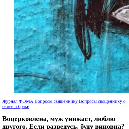
Журнал ФОМА
Вопросы священнику
Вопросы священнику о
семье и браке
Воцерковлена, муж унижает, люблю
другого.
Если разведусь, буду виновна?