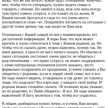
мужа. Что же Вы хотите? Какие будут отношения? Конечно,
мне, чтобы что-то утверждать, нужно видеть семью и
говорить с обоими. Но имейте в виду, муж или жена всегда
чувствуют измену супруга, и это влияет на их жизнь. В
Вашем письме бросается в глаза то, что очень много
употребляется слово «я». Попробуйте взглянуть на ситуацию с
другой точки зрения, так, как видит ее Ваш муж.
Отношения с Вашей семьей не могу комментировать: нет
достаточной информации. Я верю Вам, что муж может
кричать и плохо относиться к теще с Вашим родным, да. Но
чтобы что-то сказать далее, нужно выяснять, почему так. Не
имея данных, я просто не могу ничего сказать. Но обычно в
таких ситуациях поступают очень просто: не общаться с
родственниками – это право супруга, он может поддерживать
с ними нейтральные отношения (почти никаких, чисто
формально поздравлять по праздникам, условно говоря), а Вы
общаетесь с родными, но не в ущерб своей семье, вот и все.
Не надо никого мирить, уговаривать и так далее: не сошлись
люди, что поделать? Все взрослые, у каждого свой выбор. И
родным можно спокойно сказать: «Я позицию мужа уважаю,
но не разделяю, я с Вами общаюсь». И все. Не надо никаких
выяснений! И Богу молиться о том, чтобы все уладилось.
В общем, разбираться нужно лично, и я очень Вам желаю,
чтобы это получилось! Воспользуйтесь третей стороны - либо