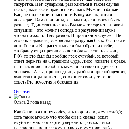
табуретка. Нет, сударыня, разводиться в таком случае
нельзя, даже если брак невенчаный. Муж не избивает
Вас, не подвергает опасности Вашу жизнь, хотя и
досаждает Вам (причины, как мы видели, могут быть
разные). Единственное, что Вы можете сделать в такой
ситуации – это молит Господа о вразумлении мужа,
чтобы позволил Вам развод. В противном случае – Вы
его обкрадываете, самовольно разрушая брак. Если бы и
дети были и Вы рассчитывали бы забрать их себе,
отобрав у отца против его воли (даже если по закону
РФ), то это был бы вообще грех сугубый, за который
ответ держать на Страшном Суде. Либо, живите в браке,
пытаясь вновь полюбить мужа и разлюбить другого
человека. А вы, проповедницы разбоя и прелюбодеяния,
хулительницы таинства, сомкните свои уста и не
советуйте нечестия и беззакония.
Ответить
Ольга
2 года назад
Как батюшка пишет- обсудить надо и с мужем тоже)));
есть такие мужья- что чтобы он не сказал, верят
ему(огня много в карте- уверенно, громко, четко
наговорить но не совсем правду; и ему поверят); а