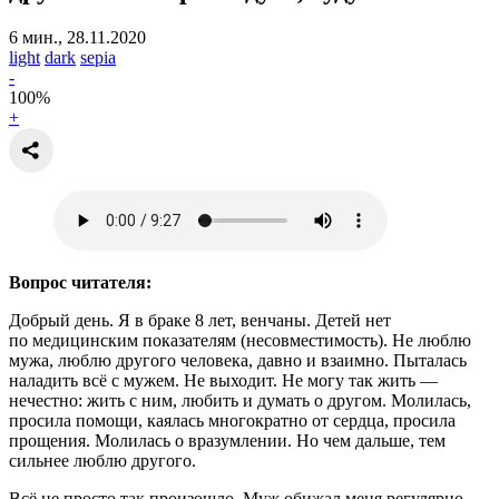
6 мин., 28.11.2020
light
dark
sepia
-
100
%
+
Вопрос читателя:
Добрый день. Я в браке 8 лет, венчаны. Детей нет
по медицинским показателям (несовместимость). Не люблю
мужа, люблю другого человека, давно и взаимно. Пыталась
наладить всё с мужем. Не выходит. Не могу так жить —
нечестно: жить с ним, любить и думать о другом. Молилась,
просила помощи, каялась многократно от сердца, просила
прощения. Молилась о вразумлении. Но чем дальше, тем
сильнее люблю другого.
Всё не просто так произошло. Муж обижал меня регулярно,