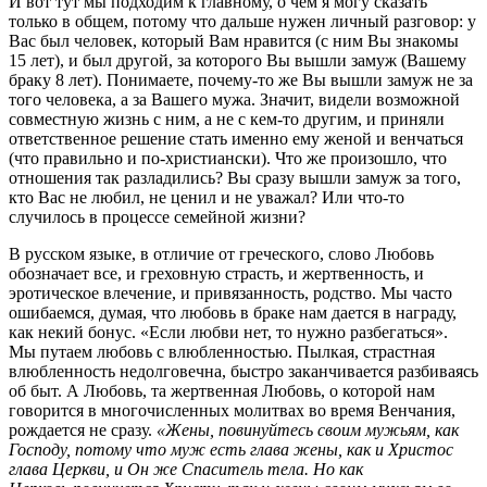
И вот тут мы подходим к главному, о чем я могу сказать
только в общем, потому что дальше нужен личный разговор: у
Вас был человек, который Вам нравится (с ним Вы знакомы
15 лет), и был другой, за которого Вы вышли замуж (Вашему
браку 8 лет). Понимаете, почему-то же Вы вышли замуж не за
того человека, а за Вашего мужа. Значит, видели возможной
совместную жизнь с ним, а не с кем-то другим, и приняли
ответственное решение стать именно ему женой и венчаться
(что правильно и по-христиански). Что же произошло, что
отношения так разладились? Вы сразу вышли замуж за того,
кто Вас не любил, не ценил и не уважал? Или что-то
случилось в процессе семейной жизни?
В русском языке, в отличие от греческого, слово Любовь
обозначает все, и греховную страсть, и жертвенность, и
эротическое влечение, и привязанность, родство. Мы часто
ошибаемся, думая, что любовь в браке нам дается в награду,
как некий бонус. «Если любви нет, то нужно разбегаться».
Мы путаем любовь с влюбленностью. Пылкая, страстная
влюбленность недолговечна, быстро заканчивается разбиваясь
об быт. А Любовь, та жертвенная Любовь, о которой нам
говорится в многочисленных молитвах во время Венчания,
рождается не сразу.
«Жены, повинуйтесь своим мужьям, как
Господу, потому что муж есть глава жены, как и Христос
глава Церкви, и Он же Спаситель тела. Но как