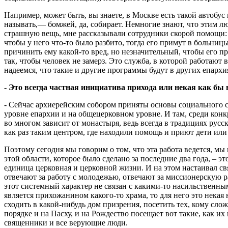
Например, может быть, вы знаете, в Москве есть такой автобус
называть,— бомжей, да, собирает. Немногие знают, что этим л
страшную вещь, мне рассказывали сотрудники скорой помощи: 
чтобы у него что-то было разбито, тогда его примут в больниц
причинить ему какой-то вред, но незначительный, чтобы его пр
так, чтобы человек не замерз. Это служба, в которой работают
надеемся, что такие и другие программы будут в других епархи
- Это всегда частная инициатива прихода или некая как бы
- Сейчас архиерейским собором приняты основы социального сл
уровне епархии и на общецерковном уровне. И там, среди конк
во многом зависит от монастыря, ведь всегда в традициях рус
как раз таким центром, где находили помощь и приют дети или
Поэтому сегодня мы говорим о том, что эта работа ведется, м
этой области, которое было сделано за последние два года, – эт
единица церковная и церковной жизни. И на этом настаивал св
отвечают за работу с молодежью, отвечают за миссионерскую ра
этот системный характер не связан с какими-то насильственн
является прихожанином какого-то храма, то для него это некая
сходить в какой-нибудь дом призрения, посетить тех, кому сло
порядке и на Пасху, и на Рождество посещает вот такие, как и
священники и все верующие люди.