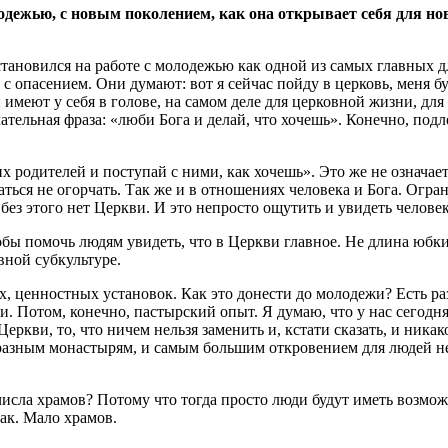
одежью, с новым поколением, как она открывает себя для но
становился на работе с молодежью как одной из самых главных
с опасением. Они думают: вот я сейчас пойду в церковь, меня бу
и имеют у себя в голове, на самом деле для церковной жизни, дл
ательная фраза: «люби Бога и делай, что хочешь». Конечно, подл
их родителей и поступай с ними, как хочешь». Это же не означае
раться не огорчать. Так же и в отношениях человека и Бога. Огр
без этого нет Церкви. И это непросто ощутить и увидеть челове
бы помочь людям увидеть, что в Церкви главное. Не длина юбки 
вной субкультуре.
ценностных установок. Как это донести до молодежи? Есть разн
и. Потом, конечно, пастырский опыт. Я думаю, что у нас сегодн
 Церкви, то, что ничем нельзя заменить и, кстати сказать, и ни
разным монастырям, и самым большим откровением для людей н
исла храмов? Потому что тогда просто люди будут иметь возмож
так. Мало храмов.