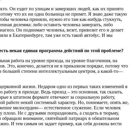
икто. Он ездит по улицам и замерзших людей, как их принято
потому что их ни одна больница не примет. Я знаю даже такую
обы человека приняли, нужно его там как-нибудь стукнуть,
енная дилемма: либо оставить человека замерзать, либо
агноз. Он поднимает человека, везет, привозит его и делает
яли в Екатеринбурге, там уже есть такой автобус. И мы
 есть некая единая программа действий по этой проблеме?
ная работа на уровне прихода, на уровне благочиния, на
. Это, конечно, делается не в приказном порядке, потому что
 в большей степени интеллектуальным центром, а какой-то—
и церковной жизни. Недаром одно из первых таких изменений в
 работу в приходе. Ведь приход – это основная, так сказать,
орые в штатном формате отвечают за социальную работу,
той работе некий системный характер. Но, понимаете, опять же,
лужение милосердию— естественное служение. Если человек
 плохо. Не с друзьями попраздновать, а сходить в тюрьму,
 вы обращали внимание, святейший патриарх в обязательном
ажно. И тем самым он задает пример, как себя должны вести