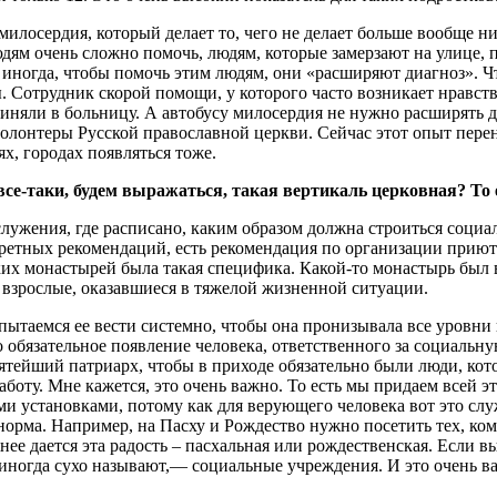
 милосердия, который делает то, чего не делает больше вообще н
юдям очень сложно помочь, людям, которые замерзают на улице, 
иногда, чтобы помочь этим людям, они «расширяют диагноз». Чт
ы. Сотрудник скорой помощи, у которого часто возникает нравств
иняли в больницу. А автобусу милосердия не нужно расширять ди
 волонтеры Русской православной церкви. Сейчас этот опыт перен
ях, городах появляться тоже.
 все-таки, будем выражаться, такая вертикаль церковная? То
ужения, где расписано, каким образом должна строиться социаль
ретных рекомендаций, есть рекомендация по организации приютов
ских монастырей была такая специфика. Какой-то монастырь был
 взрослые, оказавшиеся в тяжелой жизненной ситуации.
ы пытаемся ее вести системно, чтобы она пронизывала все уровн
о обязательное появление человека, ответственного за социальную
ятейший патриарх, чтобы в приходе обязательно были люди, кот
боту. Мне кажется, это очень важно. То есть мы придаем всей э
ыми установками, потому как для верующего человека вот это с
 норма. Например, на Пасху и Рождество нужно посетить тех, кому
жнее дается эта радость – пасхальная или рождественская. Если
х иногда сухо называют,— социальные учреждения. И это очень в