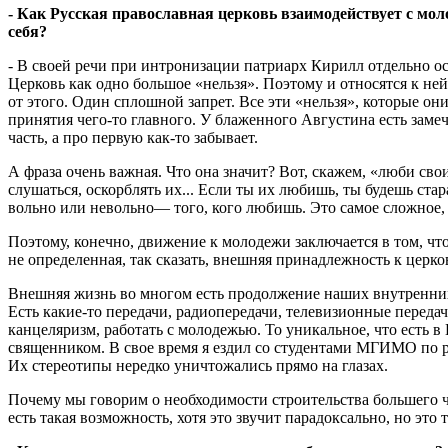
- Как Русская православная церковь взаимодействует с мол
себя?
- В своей речи при интронизации патриарх Кирилл отдельно о
Церковь как одно большое «нельзя». Поэтому и относятся к ней 
от этого. Один сплошной запрет. Все эти «нельзя», которые он
принятия чего-то главного. У блаженного Августина есть замеч
часть, а про первую как-то забывает.
А фраза очень важная. Что она значит? Вот, скажем, «люби сво
слушаться, оскорблять их... Если ты их любишь, ты будешь ста
вольно или невольно— того, кого любишь. Это самое сложное, 
Поэтому, конечно, движение к молодежи заключается в том, что
не определенная, так сказать, внешняя принадлежность к церко
Внешняя жизнь во многом есть продолжение наших внутренних, 
Есть какие-то передачи, радиопередачи, телевизионные передач
канцеляризм, работать с молодежью. То уникальное, что есть в
священником. В свое время я ездил со студентами МГИМО по 
Их стереотипы нередко уничтожались прямо на глазах.
Почему мы говорим о необходимости строительства большего ч
есть такая возможность, хотя это звучит парадоксально, но это 