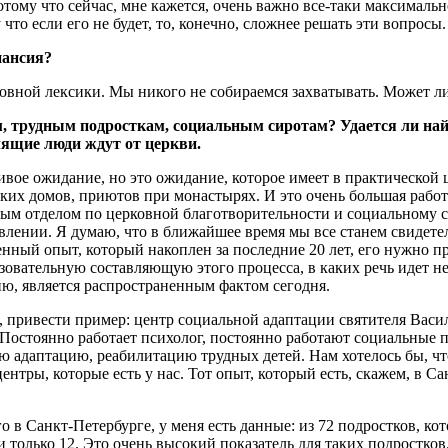
Потому что сейчас, мне кажется, очень важно все-таки максимал
то если его не будет, то, конечно, сложнее решать эти вопросы.
пансия?
овной лексики. Мы никого не собираемся захватывать. Может ли
 трудным подросткам, социальным сиротам? Удается ли найти 
ящие люди ждут от церкви.
ливое ожидание, но это ожидание, которое имеет в практической
ких домов, приютов при монастырях. И это очень большая работа
ьным отделом по церковной благотворительности и социальному 
равлении. Я думаю, что в ближайшее время мы все станем свидет
нный опыт, который накоплен за последние 20 лет, его нужно пр
зовательную составляющую этого процесса, в каких речь идет н
ию, является распространенным фактом сегодня.
р, привести пример: центр социальной адаптации святителя Васил
Постоянно работает психолог, постоянно работают социальные 
ую адаптацию, реабилитацию трудных детей. Нам хотелось бы, ч
ентры, которые есть у нас. Тот опыт, который есть, скажем, в С
ого в Санкт-Петербурге, у меня есть данные: из 72 подростков, 
только 12. Это очень высокий показатель для таких подростков