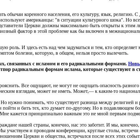
ть обычаи коренного населения, его культуру, язык, религию. С
используют американцы: "в ситуации культурного шока". Но все
редставители Церкви должны максимально быть открыты к этим л
иозный фактор в этой проблеме как бы включен в межнациональн
ую роль. И здесь есть над чем задуматься и тем, кто определяе
имптом болезни, которую, в общем, нельзя просто вылечить.
ых, связанных с исламом и его радикальными формами.
Новы
 отпор радикальным формам ислама, которые существуют в с
прояснить. Все ощущают, не могут не ощущать опасность разного
ческим взглядам, может не иметь. Может,— к каким-то национа
Но нужно понимать, что существует разница между религией и р
 пойти и бить тех, кто думает по-другому. Но в подавляющем б
ют. Мне кажется принципиально важным это не мной первым под
раждане нашей страны, конечно, нас это заботит. И мы, конечно,
 Мы участвуем и проводим конференции, круглые столы, встречи
ношениям Церкви и общества, встречался после всех этих событ