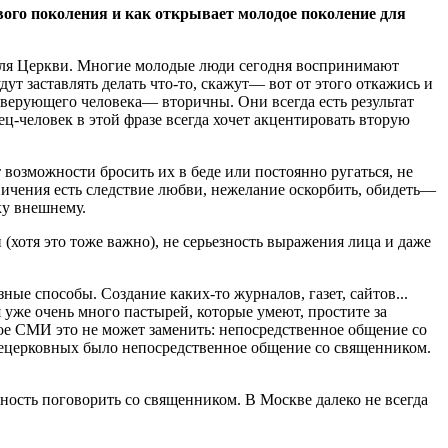
вого поколения и как открывает молодое поколение для
 для Церкви. Многие молодые люди сегодня воспринимают
дут заставлять делать что-то, скажут— вот от этого откажись и
я верующего человека— вторичны. Они всегда есть результат
ец-человек в этой фразе всегда хочет акцентировать вторую
т возможности бросить их в беде или постоянно ругаться, не
аничения есть следствие любви, нежелание оскорбить, обидеть—
ку внешнему.
(хотя это тоже важно), не серьезность выражения лица и даже
ые способы. Создание каких-то журналов, газет, сайтов...
я уже очень много пастырей, которые умеют, простите за
какое СМИ это не может заменить: непосредственное общение со
ецерковных было непосредственное общение со священником.
ность поговорить со священником. В Москве далеко не всегда