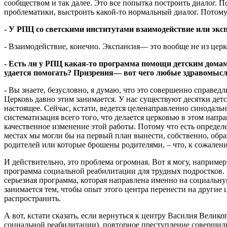
сообществом и так далее. Это все попытка построить диалог. 
проблематики, выстроить какой-то нормальный диалог. Потому ч
- У РПЦ со светскими институтами взаимодействие или экс
- Взаимодействие, конечно. Экспансия— это вообще не из церк
- Есть ли у РПЦ какая-то программа помощи детским домам,
удается помогать? Призрения— вот чего любые здравомысл
- Вы знаете, безусловно, я думаю, что это совершенно справед
Церковь давно этим занимается. У нас существуют десятки детс
настоящее. Сейчас, кстати, ведется целенаправленно синодал
систематизация всего того, что делается церковью в этом нап
качественное изменение этой работы. Потому что есть определе
местах мы могли бы на первый план вынести, собственно, обра
родителей или которые брошены родителями, – что, к сожален
И действительно, это проблема огромная. Вот я могу, наприме
программа социальной реабилитации для трудных подростков. 
серьезная программа, которая направлена именно на социальн
занимается тем, чтобы опыт этого центра перенести на другие ц
распространить.
А вот, кстати сказать, если вернуться к центру Василия Велик
социальной реабилитации), повторное преступление совершили 