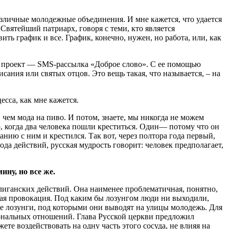
зличные молодежные объединения. И мне кажется, что удается
Святейший патриарх, говоря с теми, кто является
ть график и все. График, конечно, нужен, но работа, или, как
ь проект — SMS-рассылка «Доброе слово». С ее помощью
ания или святых отцов. Это вещь такая, что называется, – на
сса, как мне кажется.
 чем мода на пиво. И потом, знаете, мы никогда не можем
, когда два человека пошли креститься. Один— потому что он
нию с ним и крестился. Так вот, через полтора года первый,
ода действий, русская мудрость говорит: человек предполагает,
ну, но все же.
лиганских действий. Она наименее проблематичная, понятно,
кая провокация. Под каким бы лозунгом люди ни выходили,
те лозунги, под которыми они выводят на улицы молодежь. Для
ональных отношений. Глава Русской церкви предложил
е воздействовать на одну часть этого сосуда, не влияя на