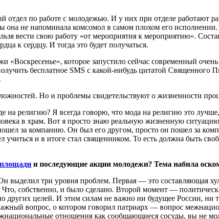
 отдел по работе с молодежью. И у них при отделе работают ра
бы она не напоминала комсомол в самом плохом его исполнении. 
льзя вести свою работу «от мероприятия к мероприятию». Состави
ца к сердцу. И тогда это будет получаться.
жи «Воскресенье», которое запустило сейчас современный очен
 получить бесплатное
SMS
с какой-нибудь цитатой Священного Пис
.
 сложностей. Но и проблемы свидетельствуют о жизненности проце
де на религию? Я всегда говорю, что мода на религию это лучше,
ловека в храм. Вот я просто знаю реальную жизненную ситуацию
пошел за компанию. Он был его другом, просто он пошел за компа
л учиться и в итоге стал священником. То есть должна быть своб
 площади
и последующие акции молодежи? Тема набила оскоми
Он выделил три уровня проблем. Первая — это составляющая ху
. Что, собственно, и было сделано. Второй момент — политичес
но других целей. И этим силам не важно ни будущее России, ни 
 важный вопрос, о котором говорил патриарх — вопрос межнаци
жнациональные отношения как сообщающиеся сосуды, вы не может