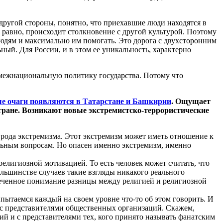
 другой стороны, понятно, что приехавшие люди находятся в
 равно, происходит столкновение с другой культурой. Поэтому
юдям и максимально им помогать. Это дорога с двухсторонним
ый. Для России, и в этом ее уникальность, характерно
т межнациональную политику государства. Потому что
е очаги появляются в Татарстане и Башкирии
. Ощущает
тране. Возникают новые экстремистско-террористические
 рода экстремизма. Этот экстремизм может иметь отношение к
льным вопросам. Но опасен именно экстремизм, именно
елигиозной мотивацией. То есть человек может считать, что
ольшинстве случаев такие взгляды никакого реального
меченное понимание разницы между религией и религиозной
 пытаемся каждый на своем уровне что-то об этом говорить. И
 с представителями общественных организаций. Скажем,
ий и с представителями тех, кого принято называть фанатским