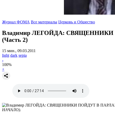
Журнал ФОМА
Все материалы
Церковь и Общество
Владимир ЛЕГОЙДА: СВЯЩЕННИКИ
(Часть 2)
15 мин., 09.03.2011
light
dark
sepia
-
100
%
+
НАЧАЛО).