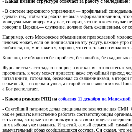
- Какая именно структура отвечает за работу с молодежью?
- В системе церковного управления — профильный синодальный
сделать так, чтобы эта работа не была заформализованной, что
молодежными лидерами у нас, говорит, что ни в коем случае не
говорят в Церкви,— служение, должно быть ежедневным, от серд
Например, есть Московское объединение православной молоде
человек может, если он подписался на эту услугу, каждое утро
любителя, но, мне кажется, хорошо, что есть такая возможность
Конечно, не обходится без проблем, без ошибок, без кадровых
Журналисты часто задают вопрос, а вот как вы относитесь к мо
просчитать, к чему может привести даже случайный приход че
читал книги, готовился, беседовал со священниками, а второй 
серьезный, – из церкви ушел, а второй стал священником. Поше
а Бог располагает.
- Какова реакция РПЦ на
события 11 декабря на Манежной
- Святейший патриарх делал специальное заявление для СМИ. 
как ее решать: качественно работать соответствующим органам
есть силы, которые это используют для своих подчас совершен
них выборы уже начались. И третий, самый серьезный, самый
замечательный образ сообщающихся сосудов. Он сказал, что ме