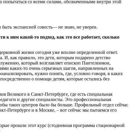
ьно попытаться со всеми силами, обозначенными внутри этой
 быть экспансией совесть— не знаю, не уверен.
к ним какой-то подход, как это все работает, сколько
 церковной жизни сегодня уже вполне определенной ответ.
. И, как правило, это дети, которым подарено детство
служению, который возглавляет епископ Пантелеимон,
елями каких-то очень серьезных шагов, направленных на
оанализировать, нужно понять, где, условно говоря, в каких
епосредственно о помощи детям, которые остались без
ия Великого в Санкт-Петербурге, где есть специальная
педагоги и другие специалисты. Это профессиональная
тобы таких центров было бы больше. Профильный отдел сейчас
анкт-Петербурге и в Москве, – вот сейчас мы пытаемся его
которые прошли этот курс (стодневная программа стационарной
.