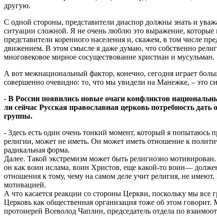
другую.
С одной стороны, представители диаспор должны знать и уважа
ситуации сложной. Я не очень люблю это выражение, которые 
представители коренного населения и, скажем, в том числе п
движением. В этом смысле я даже думаю, что собственно религ
многовековое мирное сосуществование христиан и мусульман.
А вот межнациональный фактор, конечно, сегодня играет больш
совершенно очевидно: то, что мы увидели на Манежке, – это с
- В России появились новые очаги конфликтов национальн
ли сейчас Русская православная церковь потребность дать
группы.
- Здесь есть один очень тонкий момент, который я попытаюсь 
религии, может не иметь. Он может иметь отношение к полити
радикальная форма.
Далее. Такой экстремизм может быть религиозно мотивирован. 
он как воин ислама, воин Христов, еще какой-то воин— должен
отношения к тому, чему на самом деле учит религия, не име
мотивацией.
А что касается реакции со стороны Церкви, поскольку мы все г
Церковь как общественная организация тоже об этом говорит.
протоиерей Всеволод Чаплин, председатель отдела по взаимоот