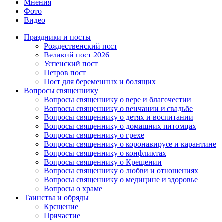
Мнения
Фото
Видео
Праздники и посты
Рождественский пост
Великий пост 2026
Успенский пост
Петров пост
Пост для беременных и болящих
Вопросы священнику
Вопросы священнику о вере и благочестии
Вопросы священнику о венчании и свадьбе
Вопросы священнику о детях и воспитании
Вопросы священнику о домашних питомцах
Вопросы священнику о грехе
Вопросы священнику о коронавирусе и карантине
Вопросы священнику о конфликтах
Вопросы священнику о Крещении
Вопросы священнику о любви и отношениях
Вопросы священнику о медицине и здоровье
Вопросы о храме
Таинства и обряды
Крещение
Причастие