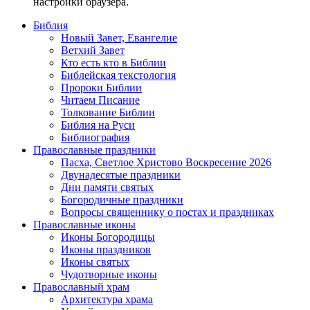
настройки браузера.
Библия
Новый Завет, Евангелие
Ветхий Завет
Кто есть кто в Библии
Библейская текстология
Пророки Библии
Читаем Писание
Толкование Библии
Библия на Руси
Библиография
Православные праздники
Пасха, Светлое Христово Воскресение 2026
Двунадесятые праздники
Дни памяти святых
Богородичные праздники
Вопросы священнику о постах и праздниках
Православные иконы
Иконы Богородицы
Иконы праздников
Иконы святых
Чудотворные иконы
Православный храм
Архитектура храма