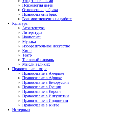
Уход за больными
Психология детей
Отношения до брака
Православный брак
Взаимоотношения на работе
Культура
Архитектура
Литература
Иконопись
Музыка
Изобразительное искусство
Кино
Театр
Толковый словарь
Мысли великих
Православие в мире
Православие в Америке
Православие в Африке
Православие в Белоруссии
Православие в Греции
Православие в Европе
Православие в Ингушетии
Православие в Индонезии
Православие в Китае
Интервью