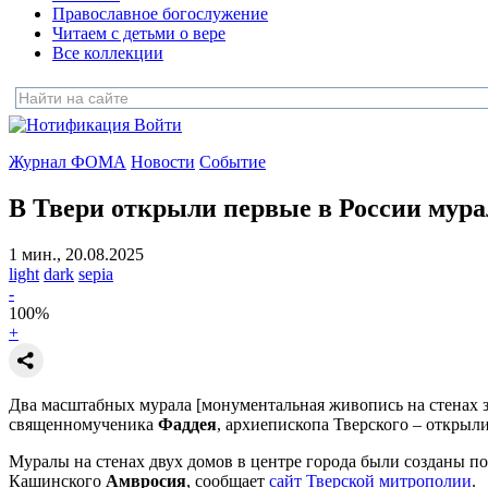
Православное богослужение
Читаем с детьми о вере
Все коллекции
Войти
Журнал ФОМА
Новости
Событие
В Твери открыли первые в России мур
1 мин., 20.08.2025
light
dark
sepia
-
100
%
+
Два масштабных мурала [монументальная живопись на стенах 
священномученика
Фаддея
, архиепископа Тверского – открыли
Муралы на стенах двух домов в центре города были созданы п
Кашинского
Амвросия
, сообщает
сайт Тверской митрополии
.