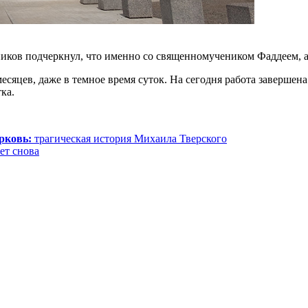
ников подчеркнул, что именно со священномучеником Фаддеем, а
месяцев, даже в темное время суток. На сегодня работа заверше
ка.
рковь:
трагическая история Михаила Тверского
ет снова