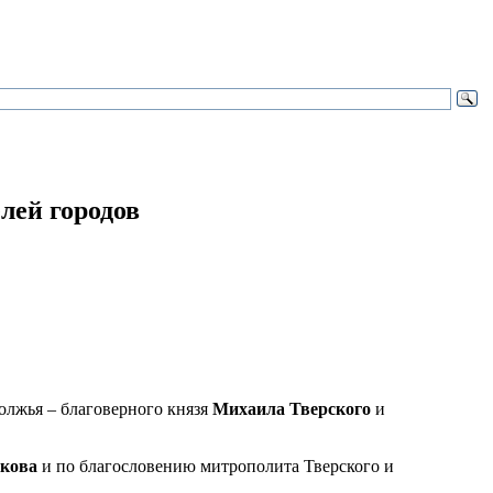
лей городов
олжья – благоверного князя
Михаила Тверского
и
икова
и по благословению митрополита Тверского и