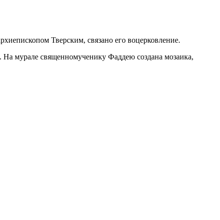
рхиепископом Тверским, связано его воцерковление.
на. На мурале священномученику Фаддею создана мозаика,