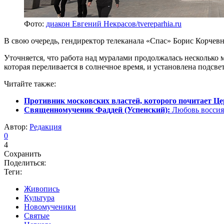
Фото:
диакон Евгений Некрасов/tvereparhia.ru
В свою очередь, гендиректор телеканала «Спас» Борис Корчев
Уточняется, что работа над муралами продолжалась несколько 
которая переливается в солнечное время, и установлена подсвет
Читайте также:
Противник московских властей, которого почитает Це
Священномученик Фаддей (Успенский):
Любовь воссия
Автор:
Редакция
0
4
Сохранить
Поделиться:
Теги:
Живопись
Культура
Новомученики
Святые