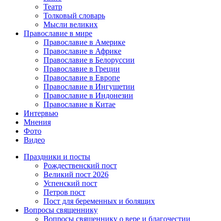
Театр
Толковый словарь
Мысли великих
Православие в мире
Православие в Америке
Православие в Африке
Православие в Белоруссии
Православие в Греции
Православие в Европе
Православие в Ингушетии
Православие в Индонезии
Православие в Китае
Интервью
Мнения
Фото
Видео
Праздники и посты
Рождественский пост
Великий пост 2026
Успенский пост
Петров пост
Пост для беременных и болящих
Вопросы священнику
Вопросы священнику о вере и благочестии