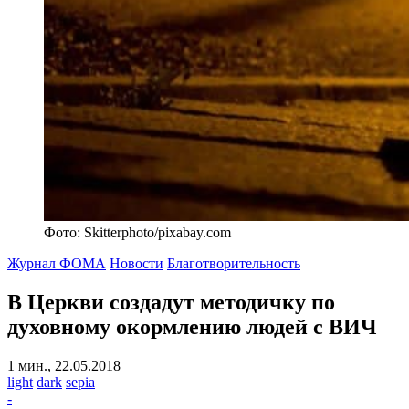
Фото: Skitterphoto/pixabay.com
Журнал ФОМА
Новости
Благотворительность
В Церкви создадут методичку по
духовному окормлению людей с ВИЧ
1 мин., 22.05.2018
light
dark
sepia
-