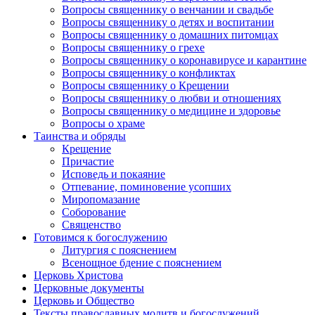
Вопросы священнику о венчании и свадьбе
Вопросы священнику о детях и воспитании
Вопросы священнику о домашних питомцах
Вопросы священнику о грехе
Вопросы священнику о коронавирусе и карантине
Вопросы священнику о конфликтах
Вопросы священнику о Крещении
Вопросы священнику о любви и отношениях
Вопросы священнику о медицине и здоровье
Вопросы о храме
Таинства и обряды
Крещение
Причастие
Исповедь и покаяние
Отпевание, поминовение усопших
Миропомазание
Соборование
Священство
Готовимся к богослужению
Литургия с пояснением
Всенощное бдение с пояснением
Церковь Христова
Церковные документы
Церковь и Общество
Тексты православных молитв и богослужений