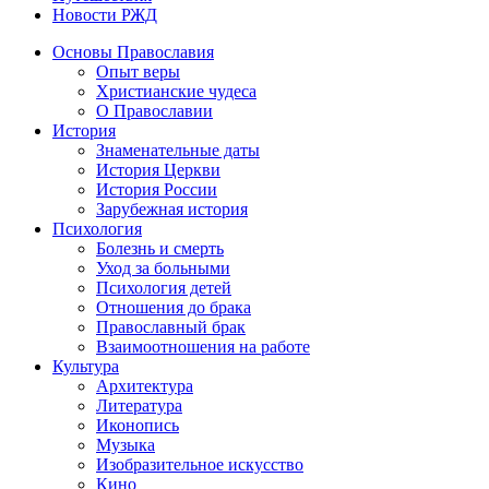
Новости РЖД
Основы Православия
Опыт веры
Христианские чудеса
О Православии
История
Знаменательные даты
История Церкви
История России
Зарубежная история
Психология
Болезнь и смерть
Уход за больными
Психология детей
Отношения до брака
Православный брак
Взаимоотношения на работе
Культура
Архитектура
Литература
Иконопись
Музыка
Изобразительное искусство
Кино