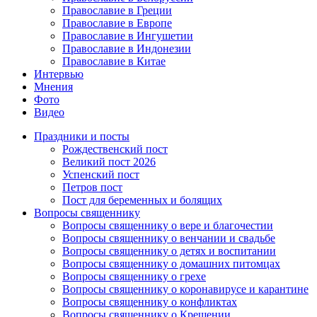
Православие в Греции
Православие в Европе
Православие в Ингушетии
Православие в Индонезии
Православие в Китае
Интервью
Мнения
Фото
Видео
Праздники и посты
Рождественский пост
Великий пост 2026
Успенский пост
Петров пост
Пост для беременных и болящих
Вопросы священнику
Вопросы священнику о вере и благочестии
Вопросы священнику о венчании и свадьбе
Вопросы священнику о детях и воспитании
Вопросы священнику о домашних питомцах
Вопросы священнику о грехе
Вопросы священнику о коронавирусе и карантине
Вопросы священнику о конфликтах
Вопросы священнику о Крещении