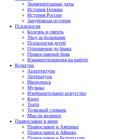
Знаменательные даты
История Церкви
История России
Зарубежная история
Психология
Болезнь и смерть
Уход за больными
Психология детей
Отношения до брака
Православный брак
Взаимоотношения на работе
Культура
Архитектура
Литература
Иконопись
Музыка
Изобразительное искусство
Кино
Театр
Толковый словарь
Мысли великих
Православие в мире
Православие в Америке
Православие в Африке
Православие в Белоруссии