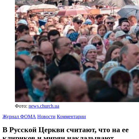
Фото:
news.church.ua
Журнал ФОМА
Новости
Комментарии
В Русской Церкви считают, что на ее
клириков и мирян накладывают