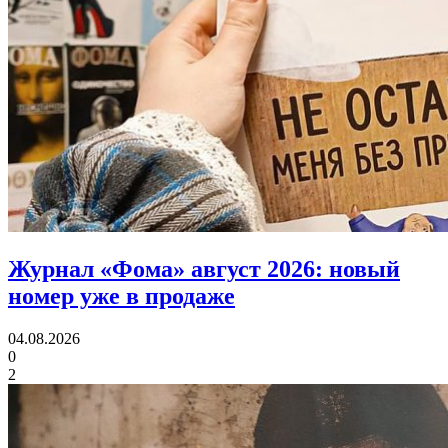
Журнал «Фома» август 2026:
новый
номер уже в продаже
04.08.2026
0
2