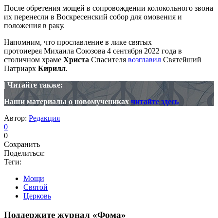
После обретения мощей в сопровождении колокольного звона
их перенесли в Воскресенский собор для омовения и
положения в раку.
Напомним, что прославление в лике святых
протоиерея Михаила Союзова 4 сентября 2022 года в
столичном храме
Христа
Спасителя
возглавил
Святейший
Патриарх
Кирилл
.
|
Читайте также:
Наши материалы о новомучениках
читайте здесь
Автор:
Редакция
0
0
Сохранить
Поделиться:
Теги:
Мощи
Святой
Церковь
Поддержите журнал «Фома»