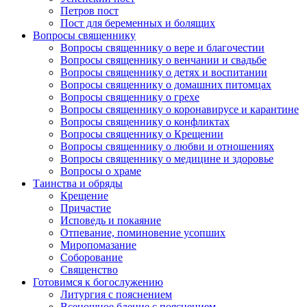
Петров пост
Пост для беременных и болящих
Вопросы священнику
Вопросы священнику о вере и благочестии
Вопросы священнику о венчании и свадьбе
Вопросы священнику о детях и воспитании
Вопросы священнику о домашних питомцах
Вопросы священнику о грехе
Вопросы священнику о коронавирусе и карантине
Вопросы священнику о конфликтах
Вопросы священнику о Крещении
Вопросы священнику о любви и отношениях
Вопросы священнику о медицине и здоровье
Вопросы о храме
Таинства и обряды
Крещение
Причастие
Исповедь и покаяние
Отпевание, поминовение усопших
Миропомазание
Соборование
Священство
Готовимся к богослужению
Литургия с пояснением
Всенощное бдение с пояснением