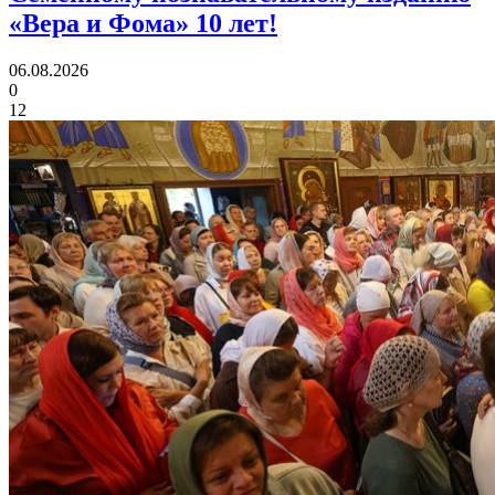
«Вера и Фома»
10 лет!
06.08.2026
0
12