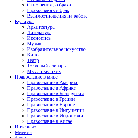
Отношения до брака
Православный брак
Взаимоотношения на работе
Культура
Архитектура
Литература
Иконопись
Музыка
Изобразительное искусство
Кино
Театр
Толковый словарь
Мысли великих
Православие в мире
Православие в Америке
Православие в Африке
Православие в Белоруссии
Православие в Греции
Православие в Европе
Православие в Ингушетии
Православие в Индонезии
Православие в Китае
Интервью
Мнения
Фото