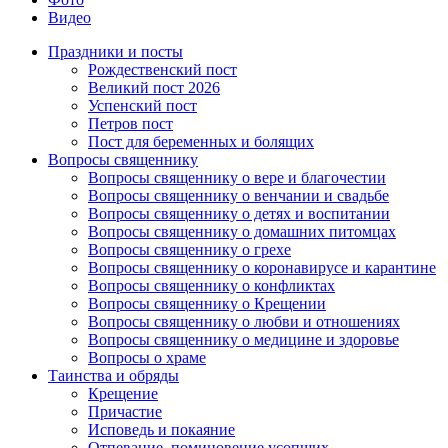
Видео
Праздники и посты
Рождественский пост
Великий пост 2026
Успенский пост
Петров пост
Пост для беременных и болящих
Вопросы священнику
Вопросы священнику о вере и благочестии
Вопросы священнику о венчании и свадьбе
Вопросы священнику о детях и воспитании
Вопросы священнику о домашних питомцах
Вопросы священнику о грехе
Вопросы священнику о коронавирусе и карантине
Вопросы священнику о конфликтах
Вопросы священнику о Крещении
Вопросы священнику о любви и отношениях
Вопросы священнику о медицине и здоровье
Вопросы о храме
Таинства и обряды
Крещение
Причастие
Исповедь и покаяние
Отпевание, поминовение усопших