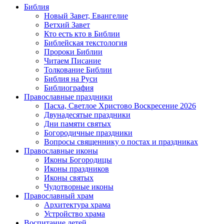
Библия
Новый Завет, Евангелие
Ветхий Завет
Кто есть кто в Библии
Библейская текстология
Пророки Библии
Читаем Писание
Толкование Библии
Библия на Руси
Библиография
Православные праздники
Пасха, Светлое Христово Воскресение 2026
Двунадесятые праздники
Дни памяти святых
Богородичные праздники
Вопросы священнику о постах и праздниках
Православные иконы
Иконы Богородицы
Иконы праздников
Иконы святых
Чудотворные иконы
Православный храм
Архитектура храма
Устройство храма
Воспитание детей