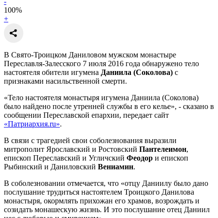
-
100
%
+
В Свято-Троицком Даниловом мужском монастыре
Переславля-Залесского 7 июля 2016 года обнаружено тело
настоятеля обители игумена
Даниила (Соколова)
с
признаками насильственной смерти.
«Тело настоятеля монастыря игумена Даниила (Соколова)
было найдено после утренней службы в его келье», - сказано в
сообщении Переславской епархии, передает сайт
«Патриархия.ru»
.
В связи с трагедией свои соболезнования выразили
митрополит Ярославский и Ростовский
Пантелеимон
,
епископ Переславский и Угличский
Феодор
и епископ
Рыбинский и Даниловский
Вениамин
.
В соболезновании отмечается, что «отцу Даниилу было дано
послушание трудиться настоятелем Троицкого Данилова
монастыря, окормлять прихожан его храмов, возрождать и
созидать монашескую жизнь. И это послушание отец Даниил