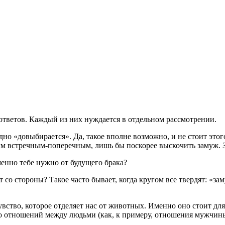
ответов. Каждый из них нуждается в отдельном рассмотрении.
но «довыбирается». Да, такое вполне возможно, и не стоит этого
вым встречным-поперечным, лишь бы поскорее выскочить замуж. 
менно тебе нужно от будущего брака?
ят со стороны? Такое часто бывает, когда кругом все твердят: «з
увство, которое отделяет нас от животных. Именно оно стоит д
ько отношений между людьми (как, к примеру, отношения мужчин