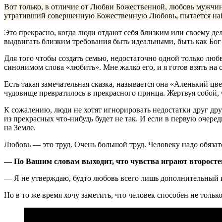
Вот только, в отличие от Любви Божественной, любовь мужчины
утративший совершенную Божественную Любовь, пытается найти 
Это прекрасно, когда люди отдают себя близким или своему де
выдвигать близким требования быть идеальными, быть как Бог 
Для того чтобы создать семью, недостаточно одной только люб
синонимом слова «любить». Мне жалко его, и я готов взять на с
Есть такая замечательная сказка, называется она «Аленький цве
чудовище превратилось в прекрасного принца. Жертвуя собой, 
К сожалению, люди не хотят игнорировать недостатки друг друг
из прекрасных что-нибудь будет не так. И если в первую очер
на Земле.
Любовь — это труд. Очень большой труд. Человеку надо обязате
— По Вашим словам выходит, что чувства играют второстепе
— Я не утверждаю, будто любовь всего лишь дополнительный и
Но в то же время хочу заметить, что человек способен не тольк