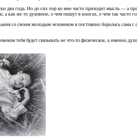
ки два года. Но до сих пор ко мне часто приходит мысль — а пр
 а как же то духовное, о чем пишут в книгах, о чем так часто 
вания со своим молодым человеком я постоянно боролась сама с с
еком тебя будет связывать не что-то физическое, а именно духов