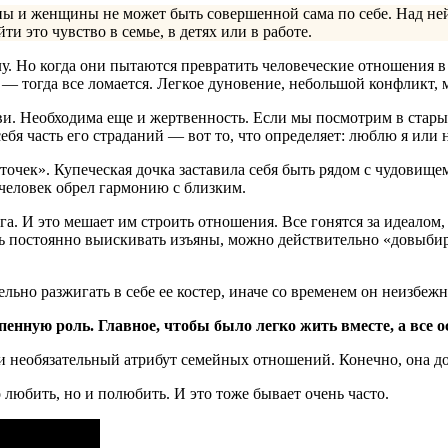
 и женщины не может быть совершенной сама по себе. Над ней н
это чувство в семье, в детях или в работе.
лу. Но когда они пытаются превратить человеческие отношения 
— тогда все ломается. Легкое дуновение, небольшой конфликт, 
ви. Необходима еще и жертвенность. Если мы посмотрим в старые
ебя часть его страданий — вот то, что определяет: люблю я или н
точек». Купеческая дочка заставила себя быть рядом с чудовищем
человек обрел гармонию с близким.
а. И это мешает им строить отношения. Все гонятся за идеалом, 
едь постоянно выискивать изъяны, можно действительно «довыбир
льно разжигать в себе ее костер, иначе со временем он неизбежн
нную роль. Главное, чтобы было легко жить вместе, а все о
 необязательный атрибут семейных отношений. Конечно, она дол
о любить, но и полюбить. И это тоже бывает очень часто.