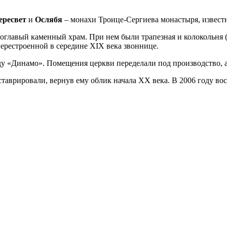
ересвет
и
Ослябя
– монахи Троице-Сергиева монастыря, извест
оглавый каменный храм. При нем были трапезная и колокольня (
ерестроенной в середине XIX века звоннице.
ду «Динамо». Помещения церкви переделали под производство, 
ставрировали, вернув ему облик начала ХХ века. В 2006 году во