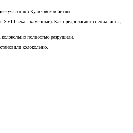
ные участники Куликовской битвы.
с XVIII века – каменные). Как предполагают специалисты,
а колокольню полностью разрушили.
сстановили колокольню.