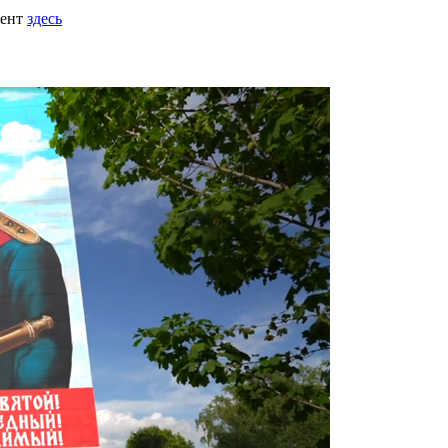
мент
здесь